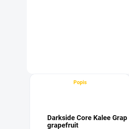
(1 KS)
Azure BLACK - Cosmos
Doz
250g
12
1 199 Kč
59
Do košíku
Popis
Darkside Core Kalee Grap
grapefruit