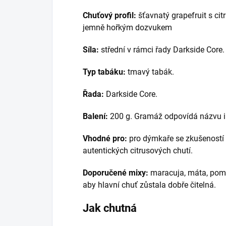
Chuťový profil:
šťavnatý grapefruit s cit
jemně hořkým dozvukem
Síla:
střední v rámci řady Darkside Core.
Typ tabáku:
tmavý tabák.
Řada:
Darkside Core.
Balení:
200 g. Gramáž odpovídá názvu i 
Vhodné pro:
pro dýmkaře se zkušeností
autentických citrusových chutí.
Doporučené mixy:
maracuja, máta, pomer
aby hlavní chuť zůstala dobře čitelná.
Jak chutná