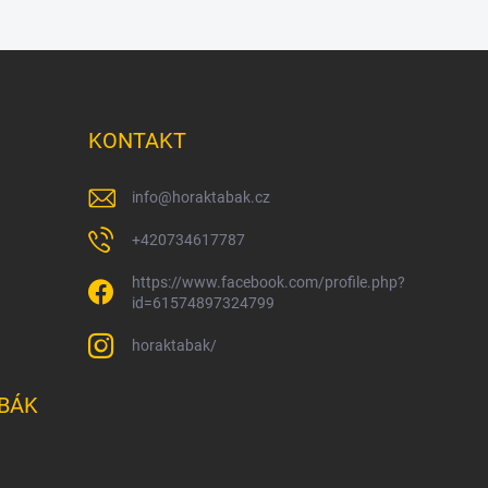
KONTAKT
info
@
horaktabak.cz
+420734617787
https://www.facebook.com/profile.php?
id=61574897324799
horaktabak/
BÁK