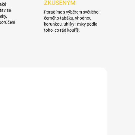
ZKUŠENÝM
také
tav se
Poradíme s výběrem světlého i
mky,
černého tabáku, vhodnou
poručení
korunkou, uhlíky i mixy podle
toho, co rád kouříš.
ADEM
SKLADEM