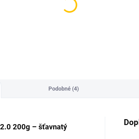
(1 KS)
(
aj BLACK - Grpfrt
TNG Alpaca - Great Fu
5g
250g
9 Kč
1 599 Kč
Do košíku
Do košíku
Podobné (4)
Dop
 2.0 200g – šťavnatý