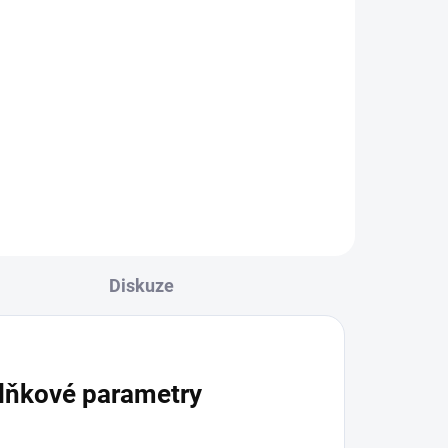
1 KS)
(2 KS)
u
Dozaj Gold - Babilon
Tower 200g
699 Kč
Do košíku
Diskuze
lňkové parametry