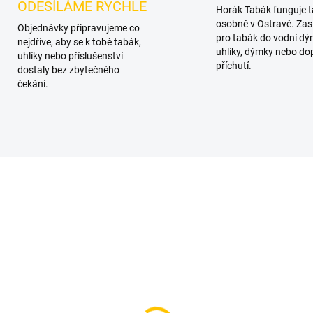
ODESÍLÁME RYCHLE
Horák Tabák funguje 
osobně v Ostravě. Zas
Objednávky připravujeme co
pro tabák do vodní dý
nejdříve, aby se k tobě tabák,
uhlíky, dýmky nebo do
uhlíky nebo příslušenství
příchutí.
dostaly bez zbytečného
čekání.
KA
SKLADEM
SKL