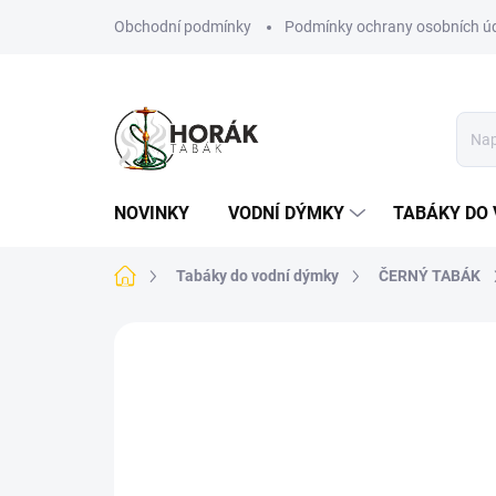
Přejít
Obchodní podmínky
Podmínky ochrany osobních ú
na
obsah
NOVINKY
VODNÍ DÝMKY
TABÁKY DO 
Domů
Tabáky do vodní dýmky
ČERNÝ TABÁK
Neohodnoceno
Podrobnosti hodn
TIP