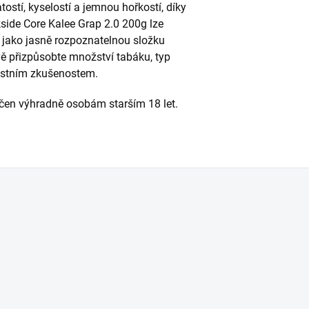
ostí, kyselostí a jemnou hořkostí, díky
kside Core Kalee Grap 2.0 200g lze
t jako jasně rozpoznatelnou složku
ě přizpůsobte množství tabáku, typ
lastním zkušenostem.
rčen výhradně osobám starším 18 let.