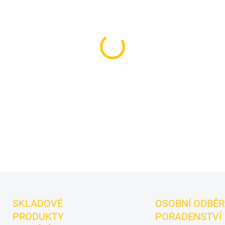
cena:
MŮŽEME DORUČIT DO:
12.8.2
−
+
Příchuť: Šťavnatý grapefruit.
tmavý tabák do vodní dýmky 
hořkostí. Balení 200 g se ho
mixy.
DETAILNÍ INFORMACE
SKLADOVÉ
OSOBNÍ ODBĚR
PRODUKTY
PORADENSTVÍ