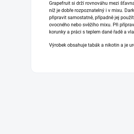
Grapefruit si drží rovnováhu mezi šťavnat
níž je dobře rozpoznatelný i v mixu. Dar
připravit samostatně, případně jej použí
ovocného nebo svěžího mixu. Při příprav
korunky a práci s teplem dané řadě a v
Výrobek obsahuje tabák a nikotin a je u