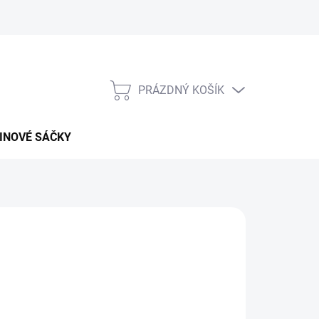
PRÁZDNÝ KOŠÍK
NÁKUPNÍ
KOŠÍK
INOVÉ SÁČKY