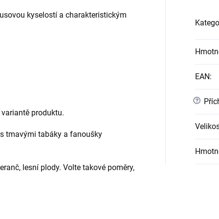
rusovou kyselostí a charakteristickým
Katego
Hmotn
EAN
:
?
Příc
variantě produktu.
Velikos
 s tmavými tabáky a fanoušky
Hmotn
anč, lesní plody. Volte takové poměry,