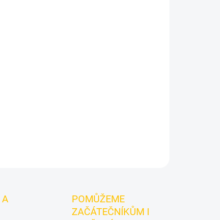
026
MOŽNOSTI DORUČENÍ
Přidat do košíku
 Darkside Core Kalee Grap 2.0 200g je výraznější
s čistým grepovým profilem s lehkou citrusovou
dí pro samostatné kouření i promyšlené chuťové
ZEPTAT SE
HLÍDAT
 A
POMŮŽEME
ZAČÁTEČNÍKŮM I