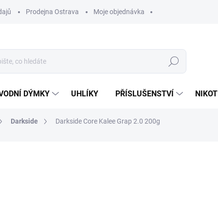
dajů
Prodejna Ostrava
Moje objednávka
Hledat
VODNÍ DÝMKY
UHLÍKY
PŘÍSLUŠENSTVÍ
NIKOT
Darkside
Darkside Core Kalee Grap 2.0 200g
ocení
ZNAČKA:
DARKSIDE
899 Kč
Měrná
SKLADEM
(4 KS)