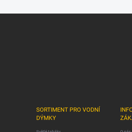
Z
á
p
a
t
í
SORTIMENT PRO VODNÍ
INF
DÝMKY
ZÁK
Světlé tabáky
O nás