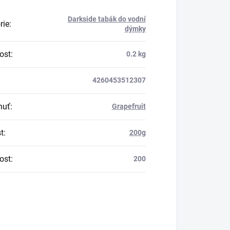
Darkside tabák do vodní
rie
:
dýmky
ost
:
0.2 kg
4260453512307
huť
:
Grapefruit
t
:
200g
ost
:
200