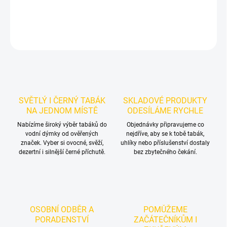
DETAILNÍ INFORMACE
ZEPTAT SE
HLÍDAT
SVĚTLÝ I ČERNÝ TABÁK
SKLADOVÉ PRODUKTY
NA JEDNOM MÍSTĚ
ODESÍLÁME RYCHLE
Nabízíme široký výběr tabáků do
Objednávky připravujeme co
vodní dýmky od ověřených
nejdříve, aby se k tobě tabák,
značek. Vyber si ovocné, svěží,
uhlíky nebo příslušenství dostaly
dezertní i silnější černé příchutě.
bez zbytečného čekání.
OSOBNÍ ODBĚR A
POMŮŽEME
PORADENSTVÍ
ZAČÁTEČNÍKŮM I