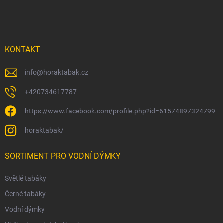
t
í
KONTAKT
info
@
horaktabak.cz
+420734617787
https://www.facebook.com/profile.php?id=61574897324799
horaktabak/
SORTIMENT PRO VODNÍ DÝMKY
Světlé tabáky
Černé tabáky
Vodní dýmky