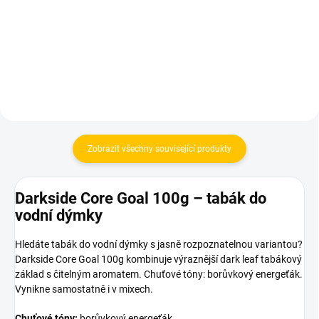
10 Kč
Do košíku
Do košíku
Zobrazit všechny související produkty
Darkside Core Goal 100g – tabák do
vodní dýmky
Hledáte tabák do vodní dýmky s jasně rozpoznatelnou variantou?
Darkside Core Goal 100g kombinuje výraznější dark leaf tabákový
základ s čitelným aromatem. Chuťové tóny: borůvkový energeťák.
Vynikne samostatně i v mixech.
Chuťové tóny:
borůvkový energeťák.