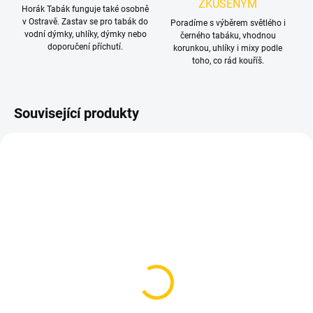
ZKUŠENÝM
Horák Tabák funguje také osobně
v Ostravě. Zastav se pro tabák do
Poradíme s výběrem světlého i
vodní dýmky, uhlíky, dýmky nebo
černého tabáku, vhodnou
doporučení příchutí.
korunkou, uhlíky i mixy podle
toho, co rád kouříš.
Související produkty
TIP
SKLADEM
SKLADEM
(>5 KS)
(1 KS)
Kuličky do vodní dýmky -
Poker na tabák - Spring
7mm (1 kus)
65 Kč