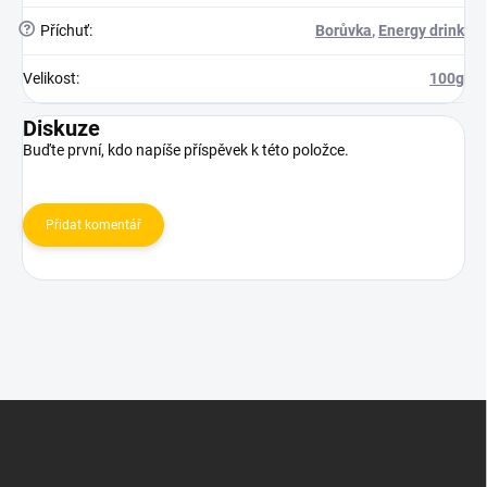
?
Příchuť
:
Borůvka
,
Energy drink
Velikost
:
100g
Diskuze
Buďte první, kdo napíše příspěvek k této položce.
Přidat komentář
Z
á
p
a