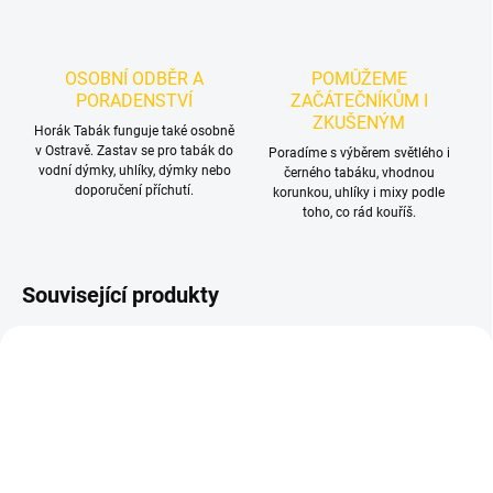
OSOBNÍ ODBĚR A
POMŮŽEME
PORADENSTVÍ
ZAČÁTEČNÍKŮM I
ZKUŠENÝM
Horák Tabák funguje také osobně
v Ostravě. Zastav se pro tabák do
Poradíme s výběrem světlého i
vodní dýmky, uhlíky, dýmky nebo
černého tabáku, vhodnou
doporučení příchutí.
korunkou, uhlíky i mixy podle
toho, co rád kouříš.
Související produkty