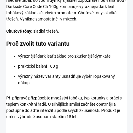
Hledáte tabák do vodní dýmky s jasně rozpoznatelnou variantou?
Darkside Core Code Ch 100g kombinuje výraznější dark leaf
tabákový základ s čitelným aromatem. Chuťové tóny: sladká
třešeň. Vynikne samostatně i v mixech.
Chuťové tóny:
sladká třešeň.
Proč zvolit tuto variantu
výraznější dark leaf základ pro zkušenější dýmkaře
praktické balení 100 g
výrazný název varianty usnadňuje výběr i opakovaný
nákup
Při přípravě přizpůsobte množství tabáku, typ korunky a práci s
teplem konkrétní řadě. U silnějších směsí začněte opatrněji a
postupně dolaďte intenzitu podle svých zkušeností. Produkt je
určen výhradně osobám starším 18 let.