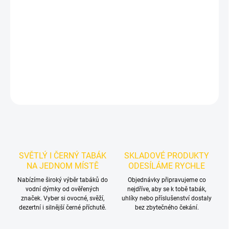
Příchuť: Třešeň.
Darkside Core Code Ch 100g
je výraznější dark
leaf tabák do vodní dýmky značky Darkside.
Chuťové tóny:
sladká
třešeň. Dobrá volba pro samostatnou přípravu i kreativní mixy.
DETAILNÍ INFORMACE
ZEPTAT SE
HLÍDAT
SVĚTLÝ I ČERNÝ TABÁK
SKLADOVÉ PRODUKTY
NA JEDNOM MÍSTĚ
ODESÍLÁME RYCHLE
Nabízíme široký výběr tabáků do
Objednávky připravujeme co
vodní dýmky od ověřených
nejdříve, aby se k tobě tabák,
značek. Vyber si ovocné, svěží,
uhlíky nebo příslušenství dostaly
dezertní i silnější černé příchutě.
bez zbytečného čekání.