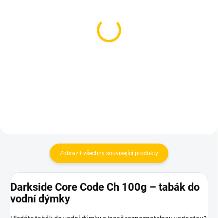
SKLADEM
SKLADEM
(1 KS)
(2 KS)
Azure BLACK 100g -
BlackBurn Cheer Garden
Chrry Mffin
100g
699 Kč
530 Kč
Do košíku
Do košíku
Zobrazit všechny související produkty
Darkside Core Code Ch 100g – tabák do
vodní dýmky