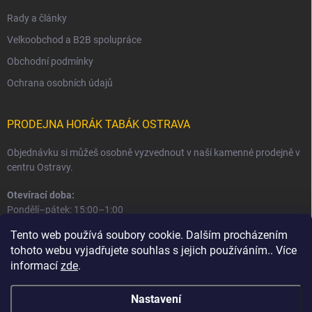
Rady a články
Velkoobchod a B2B spolupráce
Obchodní podmínky
Ochrana osobních údajů
PRODEJNA HORÁK TABÁK OSTRAVA
Objednávku si můžeš osobně vyzvednout v naší kamenné prodejně v
centru Ostravy.
Otevírací doba:
Pondělí–pátek: 15:00–1:00
Sobota–neděle: 16:00–1:00
Tento web používá soubory cookie. Dalším procházením
tohoto webu vyjadřujete souhlas s jejich používáním.. Více
Informace o prodejně a osobním odběru
informací
zde
.
Nastavení