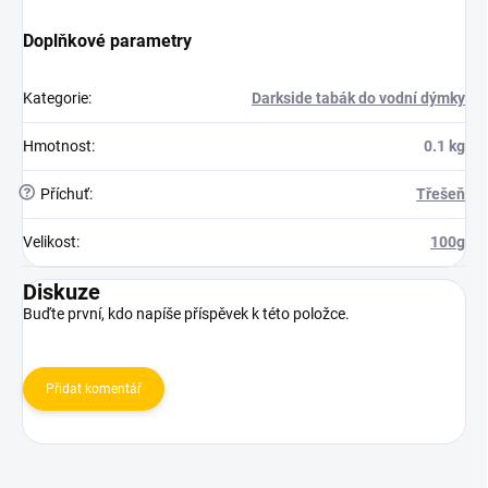
Doplňkové parametry
Kategorie
:
Darkside tabák do vodní dýmky
Hmotnost
:
0.1 kg
?
Příchuť
:
Třešeň
Velikost
:
100g
Diskuze
Buďte první, kdo napíše příspěvek k této položce.
Přidat komentář