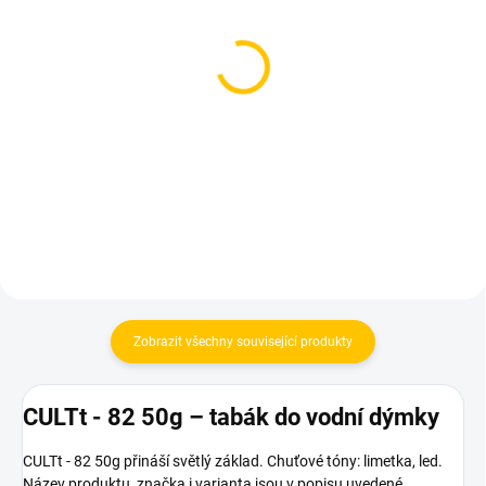
SKLADEM
SKLADEM
(2 KS)
(2 KS)
Dozaj Gold - Ice Lim Lichi
Dozaj Gold - Lim 200g
200g
699 Kč
699 Kč
Do košíku
Do košíku
Zobrazit všechny související produkty
CULTt - 82 50g – tabák do vodní dýmky
CULTt - 82 50g přináší světlý základ. Chuťové tóny: limetka, led.
Název produktu, značka i varianta jsou v popisu uvedené