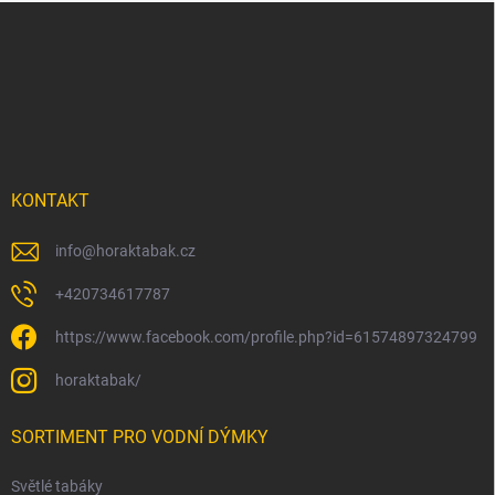
Z
á
p
a
t
í
KONTAKT
info
@
horaktabak.cz
+420734617787
https://www.facebook.com/profile.php?id=61574897324799
horaktabak/
SORTIMENT PRO VODNÍ DÝMKY
Světlé tabáky