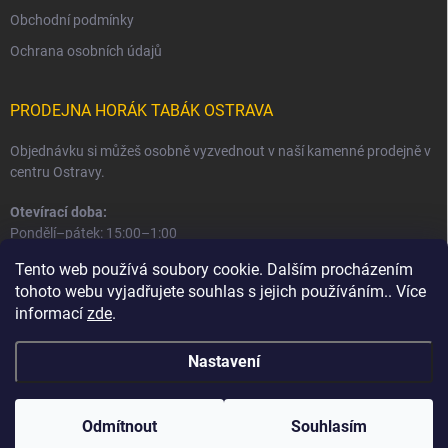
Obchodní podmínky
Ochrana osobních údajů
PRODEJNA HORÁK TABÁK OSTRAVA
Objednávku si můžeš osobně vyzvednout v naší kamenné prodejně v
centru Ostravy.
Otevírací doba:
Pondělí–pátek: 15:00–1:00
Sobota–neděle: 16:00–1:00
Tento web používá soubory cookie. Dalším procházením
tohoto webu vyjadřujete souhlas s jejich používáním.. Více
Informace o prodejně a osobním odběru
informací
zde
.
Nastavení
Copyright 2026
Horák Tabák
. Všechna práva vyhrazena.
Odmítnout
Souhlasím
Vytvořil Shoptet