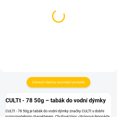
SKLADEM
SKLADEM
(4 KS)
(4 KS)
Overdozz Wild Night Out
Overdozz Zero Gravity
50g
50g
199 Kč
199 Kč
Do košíku
Do košíku
Zobrazit všechny související produkty
CULTt - 78 50g – tabák do vodní dýmky
CULTt - 78 50g je tabák do vodní dýmky značky CULTt s dobře
rozpoznatelným charakterem. Chuťové tóny: citrónová limonáda.