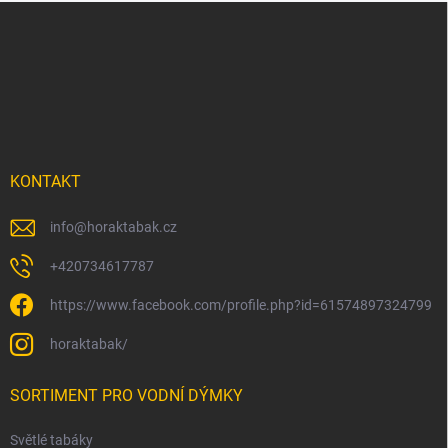
Z
á
p
a
t
í
KONTAKT
info
@
horaktabak.cz
+420734617787
https://www.facebook.com/profile.php?id=61574897324799
horaktabak/
SORTIMENT PRO VODNÍ DÝMKY
Světlé tabáky