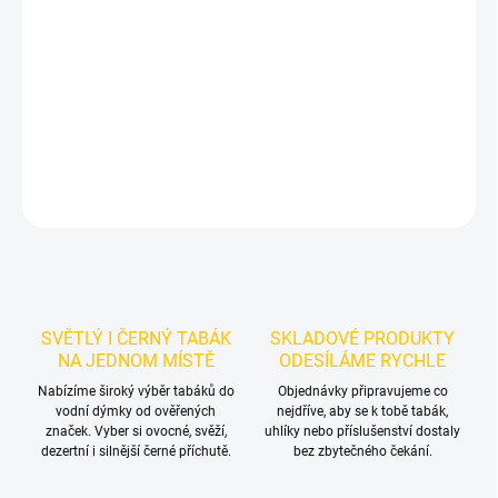
Příchuť: Citron, Limonáda.
CULTt - 78 50g
je světlý tabák do
vodní dýmky značky CULTt.
Chuťové tóny:
citrónová limonáda.
Hodí se samostatně i jako základ vlastních mixů.
DETAILNÍ INFORMACE
ZEPTAT SE
HLÍDAT
SVĚTLÝ I ČERNÝ TABÁK
SKLADOVÉ PRODUKTY
NA JEDNOM MÍSTĚ
ODESÍLÁME RYCHLE
Nabízíme široký výběr tabáků do
Objednávky připravujeme co
vodní dýmky od ověřených
nejdříve, aby se k tobě tabák,
značek. Vyber si ovocné, svěží,
uhlíky nebo příslušenství dostaly
dezertní i silnější černé příchutě.
bez zbytečného čekání.