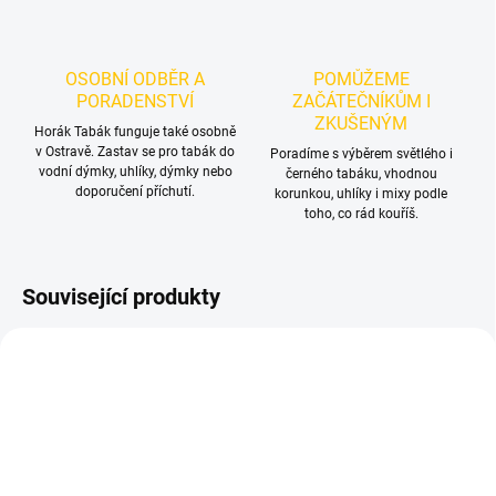
OSOBNÍ ODBĚR A
POMŮŽEME
PORADENSTVÍ
ZAČÁTEČNÍKŮM I
ZKUŠENÝM
Horák Tabák funguje také osobně
v Ostravě. Zastav se pro tabák do
Poradíme s výběrem světlého i
vodní dýmky, uhlíky, dýmky nebo
černého tabáku, vhodnou
doporučení příchutí.
korunkou, uhlíky i mixy podle
toho, co rád kouříš.
Související produkty