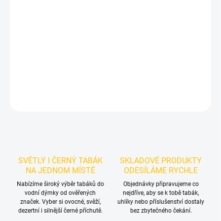
Příchuť: Krém, Kokos, Mandle.
Kokos a mandle.
CULTt - 46 50g je
lehčí světlý tabák do vodní dýmky s dezertním kokosovo-
mandlovým profilem připomínajícím pralinku. Balení 50 g se hodí
pro samostatné kouření i promyšlené chuťové mixy.
DETAILNÍ INFORMACE
ZEPTAT SE
HLÍDAT
SVĚTLÝ I ČERNÝ TABÁK
SKLADOVÉ PRODUKTY
NA JEDNOM MÍSTĚ
ODESÍLÁME RYCHLE
Nabízíme široký výběr tabáků do
Objednávky připravujeme co
vodní dýmky od ověřených
nejdříve, aby se k tobě tabák,
značek. Vyber si ovocné, svěží,
uhlíky nebo příslušenství dostaly
dezertní i silnější černé příchutě.
bez zbytečného čekání.