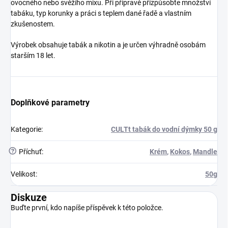
ovocného nebo svěžího mixu. Při přípravě přizpůsobte množství
tabáku, typ korunky a práci s teplem dané řadě a vlastním
zkušenostem.
Výrobek obsahuje tabák a nikotin a je určen výhradně osobám
starším 18 let.
Doplňkové parametry
Kategorie
:
CULTt tabák do vodní dýmky 50 g
?
Příchuť
:
Krém
,
Kokos
,
Mandle
Velikost
:
50g
Diskuze
Buďte první, kdo napíše příspěvek k této položce.