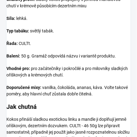
chutí v krémově působícím dezertním mixu
Síla:
lehká.
Typ tabáku:
světlý tabák.
Řada:
CULTt.
Balení:
50 g. Gramáž odpovídá názvu i variantě produktu.
Vhodné pro:
pro začátečníky i pokročilé a pro milovníky sladkých
oříškových a krémových chutí.
Doporučené mixy:
vanilka, čokoláda, ananas, káva. Volte takové
poměry, aby hlavní chuť zůstala dobře čitelná.
Jak chutná
Kokos přináší sladkou exotickou linku a mandle ji doplňují jemně
oříškovým, dezertním dozvukem. CULTt - 46 50g lze připravit
samostatně, případně jej použít jako jasně rozpoznatelnou složku