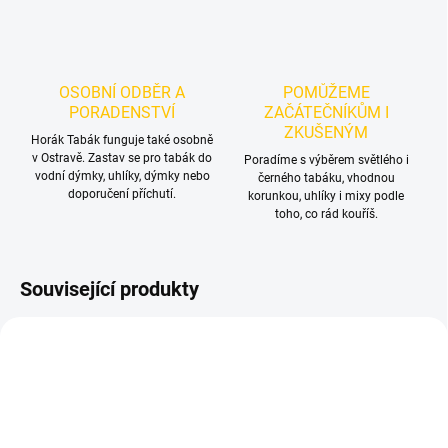
OSOBNÍ ODBĚR A
POMŮŽEME
PORADENSTVÍ
ZAČÁTEČNÍKŮM I
ZKUŠENÝM
Horák Tabák funguje také osobně
v Ostravě. Zastav se pro tabák do
Poradíme s výběrem světlého i
vodní dýmky, uhlíky, dýmky nebo
černého tabáku, vhodnou
doporučení příchutí.
korunkou, uhlíky i mixy podle
toho, co rád kouříš.
Související produkty