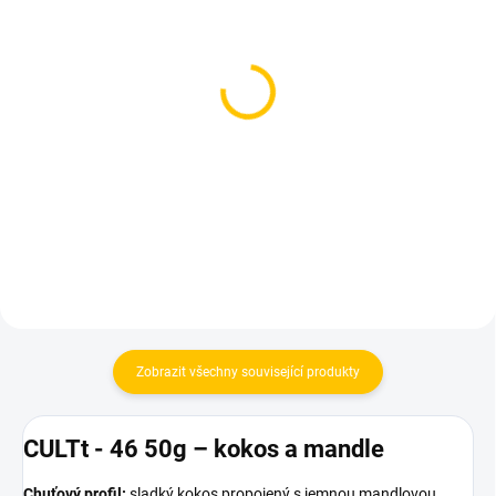
SKLADEM
SKLADEM
(2 KS)
(1 KS)
Dozaj Gold - Ccnt 200g
Azure BLACK - Ccmania
250g
699 Kč
1 199 Kč
Do košíku
Do košíku
Zobrazit všechny související produkty
CULTt - 46 50g – kokos a mandle
Chuťový profil:
sladký kokos propojený s jemnou mandlovou