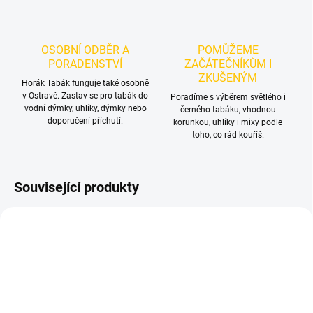
OSOBNÍ ODBĚR A
POMŮŽEME
PORADENSTVÍ
ZAČÁTEČNÍKŮM I
ZKUŠENÝM
Horák Tabák funguje také osobně
v Ostravě. Zastav se pro tabák do
Poradíme s výběrem světlého i
vodní dýmky, uhlíky, dýmky nebo
černého tabáku, vhodnou
doporučení příchutí.
korunkou, uhlíky i mixy podle
toho, co rád kouříš.
Související produkty