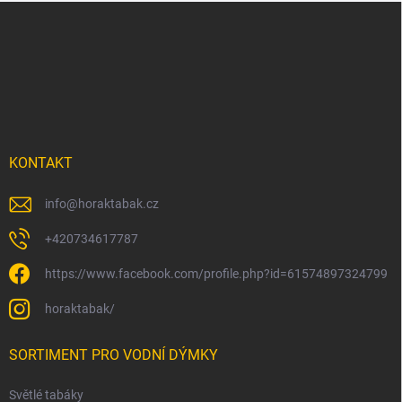
Z
á
p
a
t
í
KONTAKT
info
@
horaktabak.cz
+420734617787
https://www.facebook.com/profile.php?id=61574897324799
horaktabak/
SORTIMENT PRO VODNÍ DÝMKY
Světlé tabáky