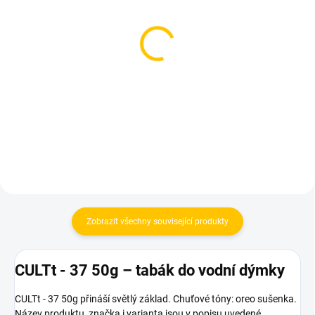
SKLADEM
SKLADEM
(2 KS)
(1 KS)
Holster - Winter Edition
Smyrna Dark - Liska
200g
200g
639 Kč
649 Kč
Do košíku
Do košíku
Zobrazit všechny související produkty
CULTt - 37 50g – tabák do vodní dýmky
CULTt - 37 50g přináší světlý základ. Chuťové tóny: oreo sušenka.
Název produktu, značka i varianta jsou v popisu uvedené