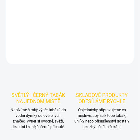
Příchuť: Sušenka.
CULTt - 37 50g
je světlý tabák do vodní dýmky
značky CULTt.
Chuťové tóny:
oreo sušenka. Oceníte jej
samostatně i při kombinování s dalšími příchutěmi.
DETAILNÍ INFORMACE
ZEPTAT SE
HLÍDAT
SVĚTLÝ I ČERNÝ TABÁK
SKLADOVÉ PRODUKTY
NA JEDNOM MÍSTĚ
ODESÍLÁME RYCHLE
Nabízíme široký výběr tabáků do
Objednávky připravujeme co
vodní dýmky od ověřených
nejdříve, aby se k tobě tabák,
značek. Vyber si ovocné, svěží,
uhlíky nebo příslušenství dostaly
dezertní i silnější černé příchutě.
bez zbytečného čekání.