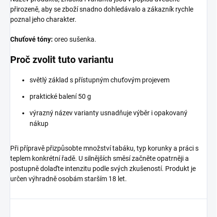
přirozeně, aby se zboží snadno dohledávalo a zákazník rychle
poznal jeho charakter.
Chuťové tóny:
oreo sušenka.
Proč zvolit tuto variantu
světlý základ s přístupným chuťovým projevem
praktické balení 50 g
výrazný název varianty usnadňuje výběr i opakovaný
nákup
Při přípravě přizpůsobte množství tabáku, typ korunky a práci s
teplem konkrétní řadě. U silnějších směsí začněte opatrněji a
postupně dolaďte intenzitu podle svých zkušeností. Produkt je
určen výhradně osobám starším 18 let.