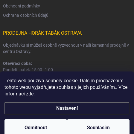
Obchodní podmínky
Ochrana osobních údajů
PRODEJNA HORÁK TABÁK OSTRAVA
Objednávku si můžeš osobně vyzvednout v naší kamenné prodejně v
centru Ostravy.
Otevírací doba:
Pondělí–pátek: 15:00–1:00
Sobota–neděle: 16:00–1:00
Tento web používá soubory cookie. Dalším procházením
tohoto webu vyjadřujete souhlas s jejich používáním.. Více
Informace o prodejně a osobním odběru
informací
zde
.
Nastavení
Copyright 2026
Horák Tabák
. Všechna práva vyhrazena.
Odmítnout
Souhlasím
Vytvořil Shoptet