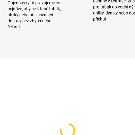
osobně v Ostravě. Zas
Objednávky připravujeme co
pro tabák do vodní dý
nejdříve, aby se k tobě tabák,
uhlíky, dýmky nebo do
uhlíky nebo příslušenství
příchutí.
dostaly bez zbytečného
čekání.
SKLADEM
SKL
(2 KS)
(>