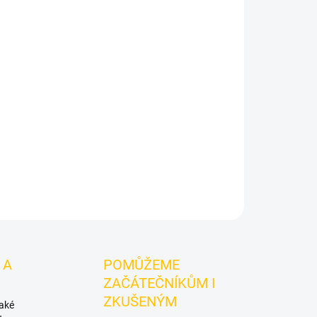
Přidat do košíku
tka.
Borůvka, limetka a led.
CULTt - 10 50g je
dýmky s vyváženou bobulovou sladkostí,
em. Balení 50 g se hodí pro samostatné kouření i
ZEPTAT SE
HLÍDAT
 A
POMŮŽEME
ZAČÁTEČNÍKŮM I
ZKUŠENÝM
také