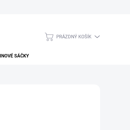
PRÁZDNÝ KOŠÍK
NÁKUPNÍ
KOŠÍK
INOVÉ SÁČKY
026
MOŽNOSTI DORUČENÍ