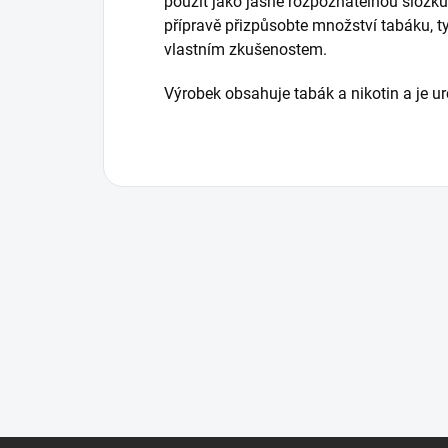
použít jako jasně rozpoznatelnou složk
přípravě přizpůsobte množství tabáku, t
vlastním zkušenostem.
Výrobek obsahuje tabák a nikotin a je u
Z