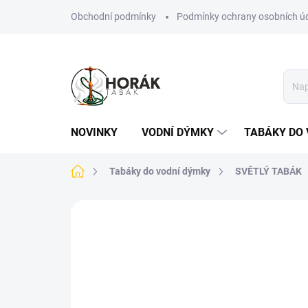
Přejít
Obchodní podmínky
Podmínky ochrany osobních ú
na
obsah
NOVINKY
VODNÍ DÝMKY
TABÁKY DO 
Domů
Tabáky do vodní dýmky
SVĚTLÝ TABÁK
Neohodnoceno
Podrobnosti hodn