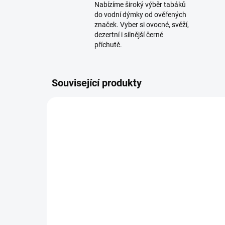
Nabízíme široký výběr tabáků
do vodní dýmky od ověřených
značek. Vyber si ovocné, svěží,
dezertní i silnější černé
příchutě.
Související produkty
SKLADEM
(1 KS)