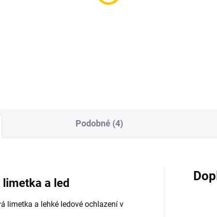
aj Gold - Blue Sky
Overdozz Summer Fli
0g
50g
9 Kč
199 Kč
Do košíku
Do košíku
Podobné (4)
Dop
 limetka a led
á limetka a lehké ledové ochlazení v