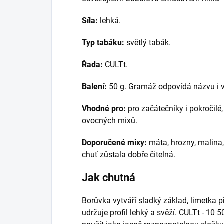
Síla:
lehká.
Typ tabáku:
světlý tabák.
Řada:
CULTt.
Balení:
50 g. Gramáž odpovídá názvu i v
Vhodné pro:
pro začátečníky i pokročilé
ovocných mixů.
Doporučené mixy:
máta, hrozny, malina,
chuť zůstala dobře čitelná.
Jak chutná
Borůvka vytváří sladký základ, limetka 
udržuje profil lehký a svěží. CULTt - 10 5