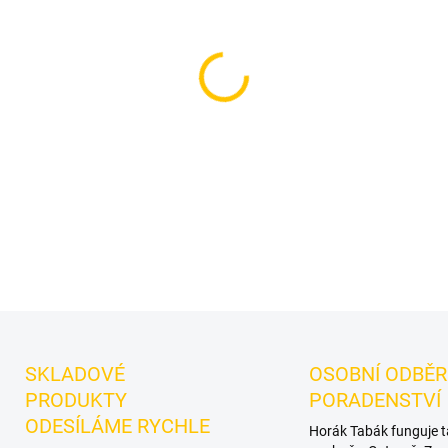
−
+
Příchuť: Led, Borůvka, Lime
lehčí světlý tabák do vodní 
citrusovou kyselostí a chlad
promyšlené chuťové mixy.
DETAILNÍ INFORMACE
SKLADOVÉ
OSOBNÍ ODBĚR
PRODUKTY
PORADENSTVÍ
ODESÍLÁME RYCHLE
Horák Tabák funguje 