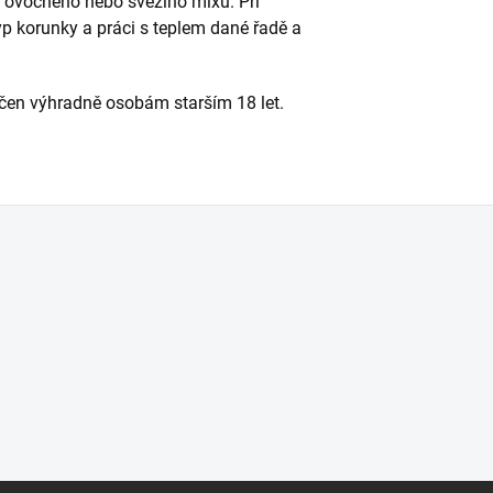
u ovocného nebo svěžího mixu. Při
yp korunky a práci s teplem dané řadě a
rčen výhradně osobám starším 18 let.