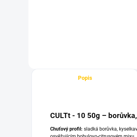
Dozaj Gold - Blue Lim
Doz
Lichi 200g
20
699 Kč
69
Do košíku
Popis
CULTt - 10 50g – borůvka,
Chuťový profil:
sladká borůvka, kyselkav
osvěžujícím bobulovo-citrusovém mixu