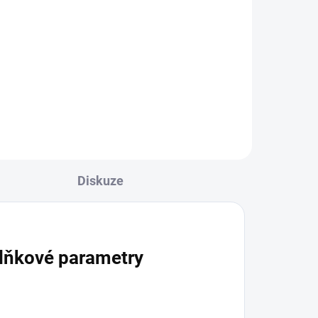
ng
Starline - Blue Crump
250g
899 Kč
Do košíku
Diskuze
lňkové parametry