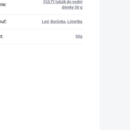
CULTt tabák do vodní
rie
:
dýmky 50 g
huť
:
Led
,
Borůvka
,
Limetka
t
:
50g