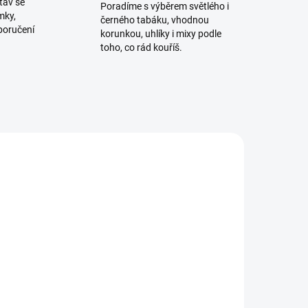
tav se
Poradíme s výběrem světlého i
mky,
černého tabáku, vhodnou
poručení
korunkou, uhlíky i mixy podle
toho, co rád kouříš.
NOVINKA
ADEM
SKLADEM
5 KS)
(2 KS)