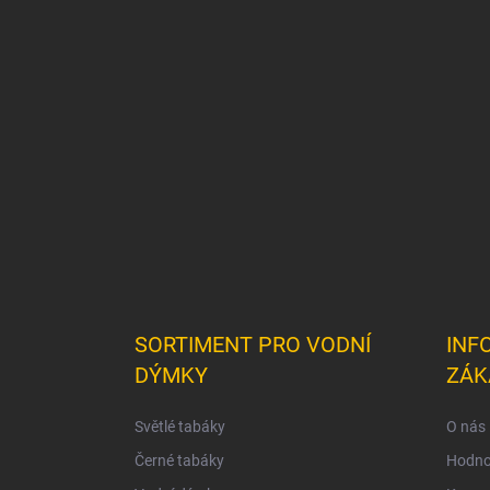
á
p
a
t
í
SORTIMENT PRO VODNÍ
INF
DÝMKY
ZÁK
Světlé tabáky
O nás
Černé tabáky
Hodno