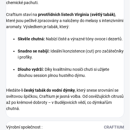
chemické pachuti.
Craftium staví na
prvotřídních listech Virginia (světlý tabák)
,
které jsou pečlivě zpracovány a naloženy do melasy s intenzivními
aromaty. Výsledkem je tabák, který:
Skvěle chutná:
Nabízí čisté a výrazné tóny ovoce i dezertů.
Snadno se nabíjí:
Ideální konzistence (cut) pro začátečníky
i profíky.
Dlouho vydrží:
Díky kvalitnímu nosiči chuti si užijete
dlouhou session plnou hustého dýmu.
Hledáte-li
český tabák do vodní dýmky
, který snese srovnání se
světovou špičkou, Craftium je jasná volba. Od osvěžujících citrusů
až po krémové dobroty – v Budějovicích vědí, co dýmkařům
chutná.
Výrobní společnost
:
CRAFTIUM