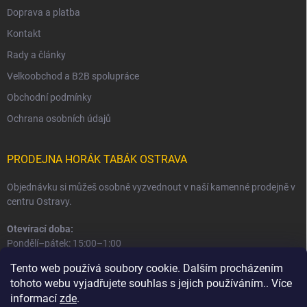
Doprava a platba
Kontakt
Rady a články
Velkoobchod a B2B spolupráce
Obchodní podmínky
Ochrana osobních údajů
PRODEJNA HORÁK TABÁK OSTRAVA
Objednávku si můžeš osobně vyzvednout v naší kamenné prodejně v
centru Ostravy.
Otevírací doba:
Pondělí–pátek: 15:00–1:00
Sobota–neděle: 16:00–1:00
Tento web používá soubory cookie. Dalším procházením
tohoto webu vyjadřujete souhlas s jejich používáním.. Více
Informace o prodejně a osobním odběru
informací
zde
.