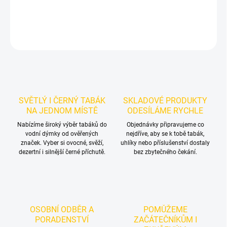
DETAILNÍ INFORMACE
ZEPTAT SE
HLÍDAT
SVĚTLÝ I ČERNÝ TABÁK
SKLADOVÉ PRODUKTY
NA JEDNOM MÍSTĚ
ODESÍLÁME RYCHLE
Nabízíme široký výběr tabáků do
Objednávky připravujeme co
vodní dýmky od ověřených
nejdříve, aby se k tobě tabák,
značek. Vyber si ovocné, svěží,
uhlíky nebo příslušenství dostaly
dezertní i silnější černé příchutě.
bez zbytečného čekání.
OSOBNÍ ODBĚR A
POMŮŽEME
PORADENSTVÍ
ZAČÁTEČNÍKŮM I