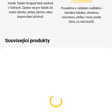
ZKUŠENÝM
Horák Tabák funguje také osobně
v Ostravě. Zastav se pro tabák do
Poradíme s výběrem světlého i
vodní dýmky, uhlíky, dýmky nebo
černého tabáku, vhodnou
doporučení příchutí.
korunkou, uhlíky i mixy podle
toho, co rád kouříš.
Související produkty
TIP
SKLADEM
SKLADEM
(5 KS)
(>5 KS)
AO - Pružinka pro
Tarbuš pro vodní dýmku
silikonovou hadici 12cm
- Stars Black