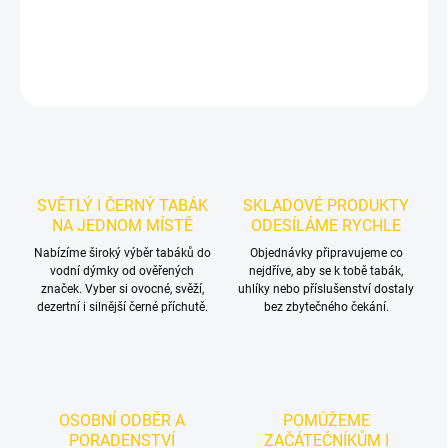
DETAILNÍ INFORMACE
ZEPTAT SE
HLÍDAT
SVĚTLÝ I ČERNÝ TABÁK
SKLADOVÉ PRODUKTY
NA JEDNOM MÍSTĚ
ODESÍLÁME RYCHLE
Nabízíme široký výběr tabáků do
Objednávky připravujeme co
vodní dýmky od ověřených
nejdříve, aby se k tobě tabák,
značek. Vyber si ovocné, svěží,
uhlíky nebo příslušenství dostaly
dezertní i silnější černé příchutě.
bez zbytečného čekání.
OSOBNÍ ODBĚR A
POMŮŽEME
PORADENSTVÍ
ZAČÁTEČNÍKŮM I