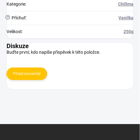
Kategorie
:
Chillma
?
Příchuť
:
Vanilka
Velikost
:
250g
Diskuze
Buďte první, kdo napíše příspěvek k této položce.
Přidat komentář
Z
á