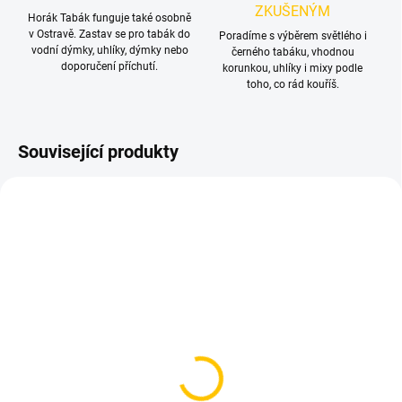
ZKUŠENÝM
Horák Tabák funguje také osobně
v Ostravě. Zastav se pro tabák do
Poradíme s výběrem světlého i
vodní dýmky, uhlíky, dýmky nebo
černého tabáku, vhodnou
doporučení příchutí.
korunkou, uhlíky i mixy podle
toho, co rád kouříš.
Související produkty
SKLADEM
SKLADEM
(3 KS)
(2 KS)
Korunka pro vodní
Korunka pro vodní
dýmku - Solaris, Pluto
dýmku - Cosmo Bowl