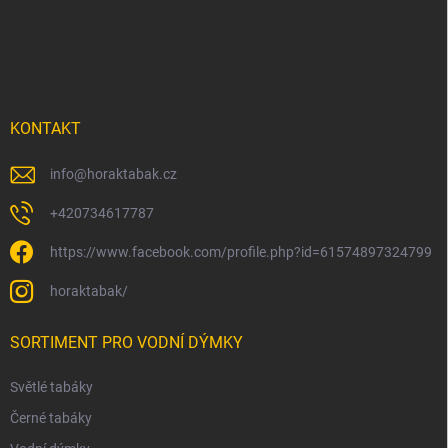
p
a
t
í
KONTAKT
info
@
horaktabak.cz
+420734617787
https://www.facebook.com/profile.php?id=61574897324799
horaktabak/
SORTIMENT PRO VODNÍ DÝMKY
Světlé tabáky
Černé tabáky