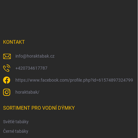
p
a
t
í
KONTAKT
info
@
horaktabak.cz
+420734617787
https://www.facebook.com/profile.php?id=61574897324799
horaktabak/
SORTIMENT PRO VODNÍ DÝMKY
Světlé tabáky
Černé tabáky