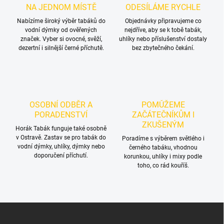
NA JEDNOM MÍSTĚ
ODESÍLÁME RYCHLE
Nabízíme široký výběr tabáků do
Objednávky připravujeme co
vodní dýmky od ověřených
nejdříve, aby se k tobě tabák,
značek. Vyber si ovocné, svěží,
uhlíky nebo příslušenství dostaly
dezertní i silnější černé příchutě.
bez zbytečného čekání.
OSOBNÍ ODBĚR A
POMŮŽEME
PORADENSTVÍ
ZAČÁTEČNÍKŮM I
ZKUŠENÝM
Horák Tabák funguje také osobně
v Ostravě. Zastav se pro tabák do
Poradíme s výběrem světlého i
vodní dýmky, uhlíky, dýmky nebo
černého tabáku, vhodnou
doporučení příchutí.
korunkou, uhlíky i mixy podle
toho, co rád kouříš.
Z
á