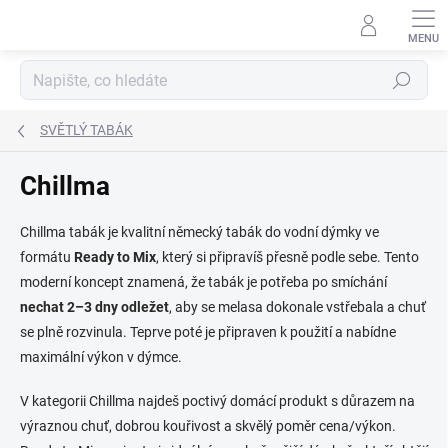
Přejít
na
obsah
Hledat
SVĚTLÝ TABÁK
Chillma
Chillma tabák je kvalitní německý tabák do vodní dýmky ve
formátu
Ready to Mix
, který si připravíš přesně podle sebe. Tento
moderní koncept znamená, že tabák je potřeba po smíchání
nechat 2–3 dny odležet
, aby se melasa dokonale vstřebala a chuť
se plně rozvinula. Teprve poté je připraven k použití a nabídne
maximální výkon v dýmce.
V kategorii Chillma najdeš poctivý domácí produkt s důrazem na
výraznou chuť, dobrou kouřivost a skvělý poměr cena/výkon.