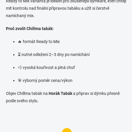
Ready to Mix varianta je ideální pro zkušenější dýmkaře, kteří chtějí
mít kontrolu nad finální přípravou tabáku a užít si čerstvě
namíchaný mix.
Proč zvolit Chillma tabák:
🔥 formát Ready to Mix
⏳ nutné odležení 2–3 dny po namíchání
💨 vysoká kouřivost a plná chuť
🎯 výborný poměr cena/výkon
Objev Chillma tabák na
Horák Tabák
a připrav si dýmku přesně
podle svého stylu.