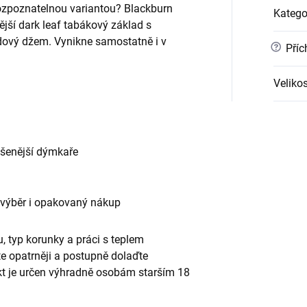
ozpoznatelnou variantou? Blackburn
Katego
ší dark leaf tabákový základ s
dový džem. Vynikne samostatně i v
?
Příc
Velikos
ušenější dýmkaře
 výběr i opakovaný nákup
, typ korunky a práci s teplem
te opatrněji a postupně dolaďte
ukt je určen výhradně osobám starším 18