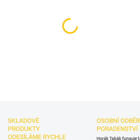
cena:
MOŽNOSTI DORUČENÍ
Příchuť: Jahoda.
Blackburn
tabák do vodní dýmky značk
Oceníte jej samostatně i při
DETAILNÍ INFORMACE
SKLADOVÉ
OSOBNÍ ODBĚR
PRODUKTY
PORADENSTVÍ
ODESÍLÁME RYCHLE
Horák Tabák funguje 