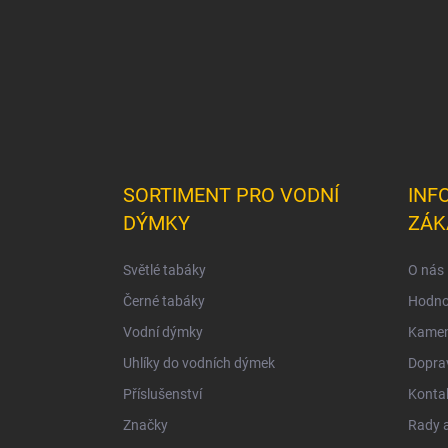
SORTIMENT PRO VODNÍ
INF
DÝMKY
ZÁK
Světlé tabáky
O nás
Černé tabáky
Hodno
Vodní dýmky
Kamen
Uhlíky do vodních dýmek
Doprav
Příslušenství
Konta
Značky
Rady a