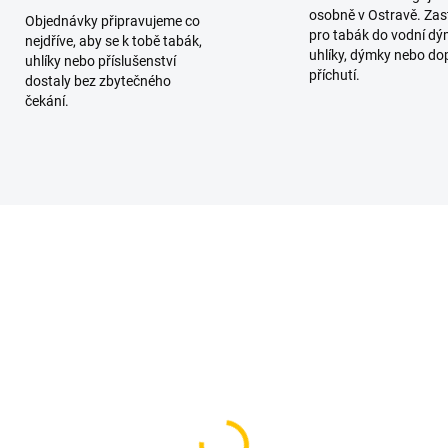
osobně v Ostravě. Zas
Objednávky připravujeme co
pro tabák do vodní dý
nejdříve, aby se k tobě tabák,
uhlíky, dýmky nebo do
uhlíky nebo příslušenství
příchutí.
dostaly bez zbytečného
čekání.
SKLADEM
SKL
(2 KS)
(