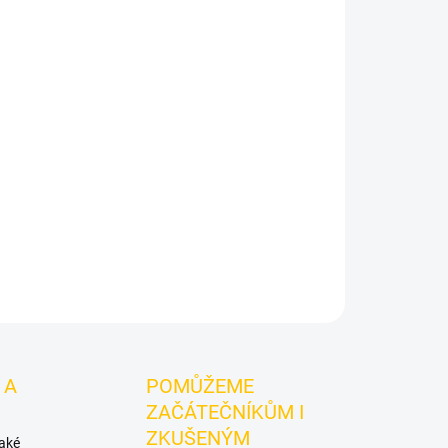
 Straw-Bear Gem 200g
je výraznější dark leaf
y BlackBurn.
Chuťové tóny:
jahodový džem.
 kombinování s dalšími příchutěmi.
ZEPTAT SE
HLÍDAT
 A
POMŮŽEME
ZAČÁTEČNÍKŮM I
ZKUŠENÝM
také