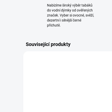
Nabízíme široký výběr tabáků
do vodní dýmky od ověřených
značek. Vyber si ovocné, svěží,
dezertní i silnější černé
příchutě.
Související produkty
TIP
SKLADEM
(2 KS)