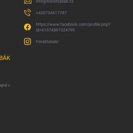
info
@
horaktabak.cz
+420734617787
https://www.facebook.com/profile.php?
id=61574897324799
horaktabak/
BÁK
ejně v