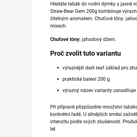
Hledáte tabák do vodní dýmky s jasně r
Straw-Bear Gem 200g kombinuje výrazněj
čitelným aromatem. Chuťové tóny: jaho
mixech.
Chuťové tóny:
jahodový džem.
Proč zvolit tuto variantu
výraznější dark leaf základ pro zk
praktické balení 200 g
výrazný název varianty usnadňuje
Při přípravě přizpůsobte množství tabáku
konkrétní řadě. U silnějších směsí začně
intenzitu podle svých zkušeností. Prod
let.