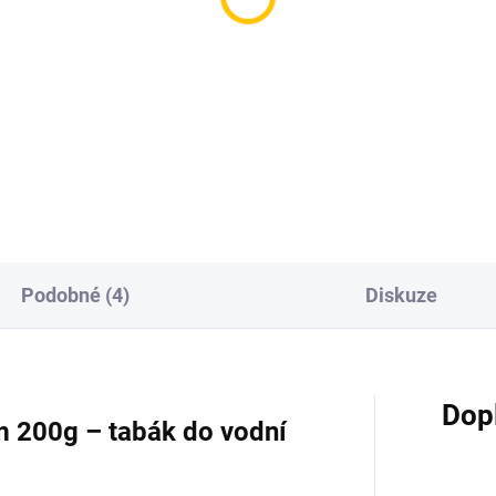
ure BLACK - Strwbrr
Darkside Core Space J
a 250g
200g
199 Kč
899 Kč
Do košíku
Do košíku
Podobné (4)
Diskuze
Dop
 200g – tabák do vodní