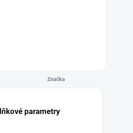
Starbuzz Vintage Spice
me red 250g
1 049 Kč
Do košíku
Značka
lňkové parametry