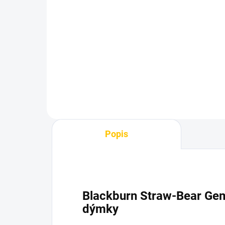
Azure BLACK - Lady
Az
Liberty 250g
Gv
1 199 Kč
1 
Do košíku
Popis
Blackburn Straw-Bear Gem
dýmky