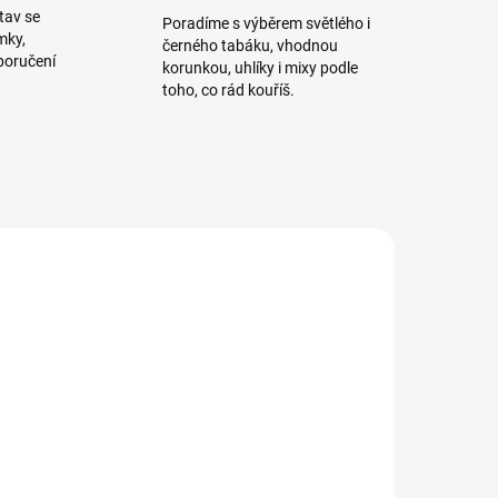
tav se
Poradíme s výběrem světlého i
mky,
černého tabáku, vhodnou
poručení
korunkou, uhlíky i mixy podle
toho, co rád kouříš.
TIP
ADEM
SKLADEM
1 KS)
(2 KS)