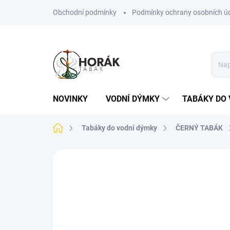
Přejít
Obchodní podmínky
Podmínky ochrany osobních ú
na
obsah
NOVINKY
VODNÍ DÝMKY
TABÁKY DO 
Domů
Tabáky do vodní dýmky
ČERNÝ TABÁK
Neohodnoceno
Podrobnosti hodn
TIP