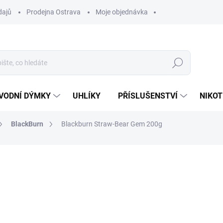
dajů
Prodejna Ostrava
Moje objednávka
Hledat
VODNÍ DÝMKY
UHLÍKY
PŘÍSLUŠENSTVÍ
NIKOT
BlackBurn
Blackburn Straw-Bear Gem 200g
ocení
ZNAČKA:
BLACKBURN
959 Kč
Měrná
VYPRODÁNO