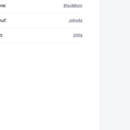
rie
:
BlackBurn
huť
:
Jahoda
t
:
200g