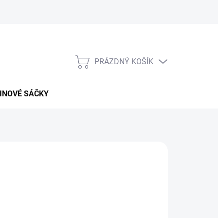
PRÁZDNÝ KOŠÍK
NÁKUPNÍ
KOŠÍK
INOVÉ SÁČKY