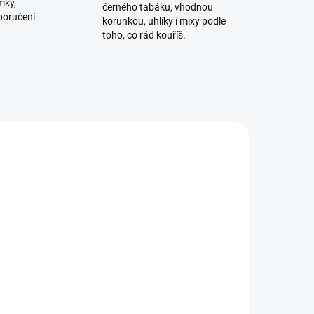
mky,
černého tabáku, vhodnou
poručení
korunkou, uhlíky i mixy podle
toho, co rád kouříš.
TIP
ADEM
SKLADEM
1 KS)
(>5 KS)
et
Kuličky do vodní dýmky -