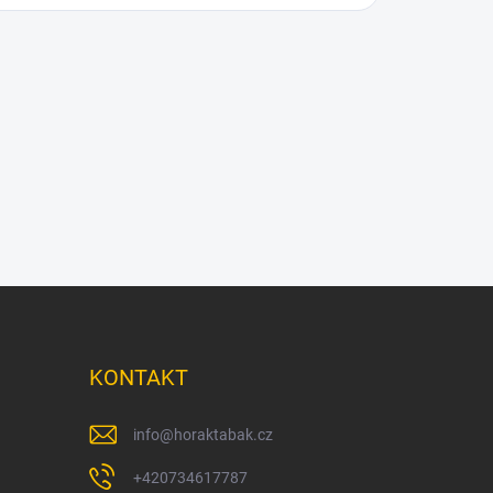
KONTAKT
info
@
horaktabak.cz
+420734617787