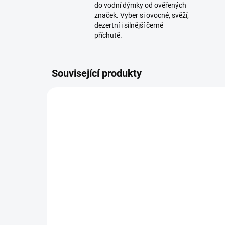
do vodní dýmky od ověřených
značek. Vyber si ovocné, svěží,
dezertní i silnější černé
příchutě.
Související produkty
TIP
VÍCE ZA MÉNĚ
SKLADEM
(>5 KS)
Černé hygienické náustky
Dý