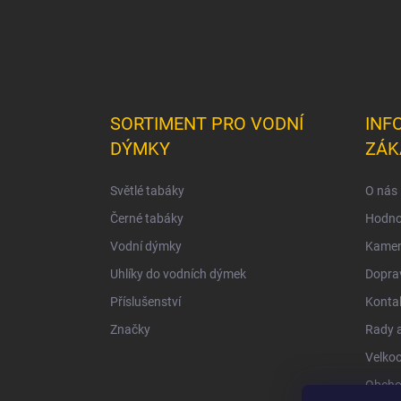
SORTIMENT PRO VODNÍ
INF
DÝMKY
ZÁK
Světlé tabáky
O nás
Černé tabáky
Hodno
Vodní dýmky
Kamen
Uhlíky do vodních dýmek
Doprav
Příslušenství
Konta
Značky
Rady a
Velko
Obcho