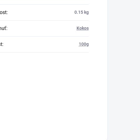
ost
:
0.15 kg
huť
:
Kokos
t
:
100g