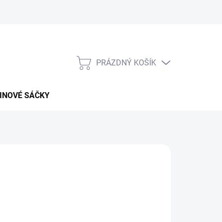
PRÁZDNÝ KOŠÍK
NÁKUPNÍ
KOŠÍK
INOVÉ SÁČKY