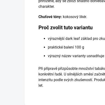
přirozeně, aby se zboží snadno dohledáv
charakter.
Chuťové tóny:
kokosový likér.
Proč zvolit tuto variantu
výraznější dark leaf základ pro zk
praktické balení 100 g
výrazný název varianty usnadňuje
Při přípravě přizpůsobte množství tabáku
konkrétní řadě. U silnějších směsí začně
intenzitu podle svých zkušeností. Prod
let.