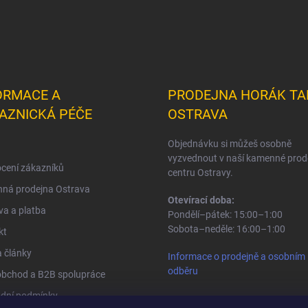
ORMACE A
PRODEJNA HORÁK TA
AZNICKÁ PÉČE
OSTRAVA
Objednávku si můžeš osobně
vyzvednout v naší kamenné prod
cení zákazníků
centru Ostravy.
ná prodejna Ostrava
Otevírací doba:
a a platba
Pondělí–pátek: 15:00–1:00
Sobota–neděle: 16:00–1:00
kt
 články
Informace o prodejně a osobním
odběru
obchod a B2B spolupráce
dní podmínky