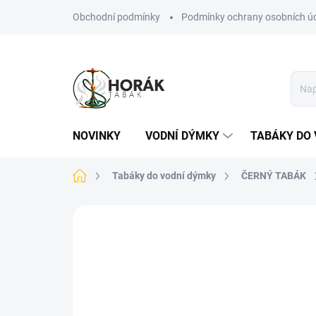
Přejít
Obchodní podmínky
Podmínky ochrany osobních ú
na
obsah
NOVINKY
VODNÍ DÝMKY
TABÁKY DO 
Domů
Tabáky do vodní dýmky
ČERNÝ TABÁK
Neohodnoceno
Podrobnosti hodn