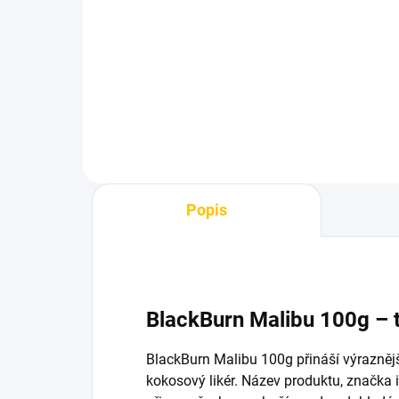
6 cm 100ks
– 
100 Kč
10
Do košíku
Popis
BlackBurn Malibu 100g – 
BlackBurn Malibu 100g přináší výraznějš
kokosový likér. Název produktu, značka 