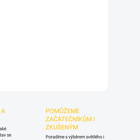
alibu 100g
je výraznější dark leaf tabák do vodní
uťové tóny:
kokosový likér. Oceníte jej
 s dalšími příchutěmi.
ZEPTAT SE
HLÍDAT
 A
POMŮŽEME
ZAČÁTEČNÍKŮM I
ZKUŠENÝM
také
tav se
Poradíme s výběrem světlého i