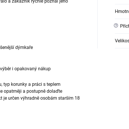
alo a zákazník rychle poznal jeho
Hmotn
?
Příc
Velikos
ušenější dýmkaře
 výběr i opakovaný nákup
, typ korunky a práci s teplem
te opatrněji a postupně dolaďte
ukt je určen výhradně osobám starším 18