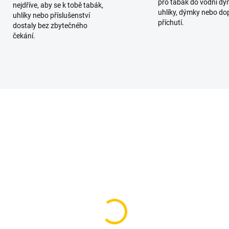
pro tabák do vodní dý
nejdříve, aby se k tobě tabák,
uhlíky, dýmky nebo do
uhlíky nebo příslušenství
příchutí.
dostaly bez zbytečného
čekání.
TIP
SKLADEM
SKL
(2 KS)
(
mkařský poker Plastic
Nosič na uhlíky - Bask