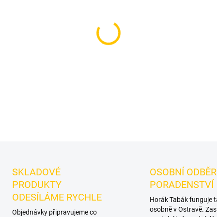
Příchuť: Kokos.
BlackBurn M
dýmky značky BlackBurn.
Ch
samostatně i při kombinování
DETAILNÍ INFORMACE
SKLADOVÉ
OSOBNÍ ODBĚR
PRODUKTY
PORADENSTVÍ
ODESÍLÁME RYCHLE
Horák Tabák funguje 
osobně v Ostravě. Zas
Objednávky připravujeme co