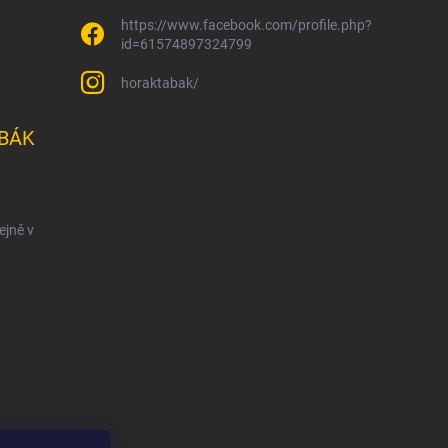
https://www.facebook.com/profile.php?
id=61574897324799
horaktabak/
BÁK
ejně v