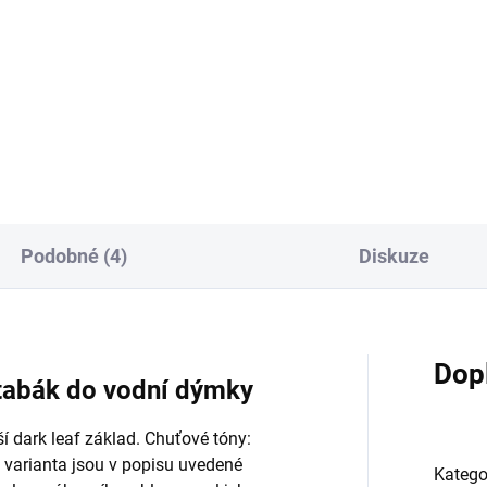
Mix barev
18 XL
0 Kč
400 Kč
Do košíku
Do košíku
Podobné (4)
Diskuze
Dop
tabák do vodní dýmky
í dark leaf základ. Chuťové tóny:
i varianta jsou v popisu uvedené
Katego