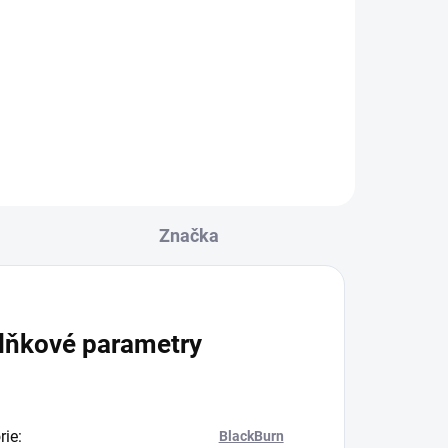
6mm (1 kus)
10 Kč
Do košíku
Značka
lňkové parametry
rie
:
BlackBurn