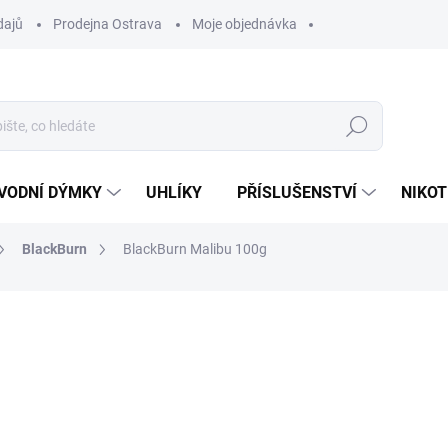
dajů
Prodejna Ostrava
Moje objednávka
Hledat
VODNÍ DÝMKY
UHLÍKY
PŘÍSLUŠENSTVÍ
NIKOT
BlackBurn
BlackBurn Malibu 100g
ocení
ZNAČKA:
BLACKBURN
530 Kč
Měrná
VYPRODÁNO
cena:
MOŽNOSTI DORUČENÍ