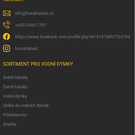
info
@
horaktabak.cz
+420734617787
https://www.facebook.com/profile.php?id=61574897324799
horaktabak/
SORTIMENT PRO VODNÍ DÝMKY
Světlé tabáky
Černé tabáky
Vodní dýmky
Uhlíky do vodních dýmek
Příslušenství
Značky