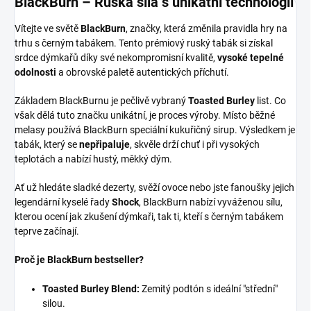
BlackBurn – Ruská síla s unikátní technologií
Vítejte ve světě
BlackBurn
, značky, která změnila pravidla hry na
trhu s černým tabákem. Tento prémiový ruský tabák si získal
srdce dýmkařů díky své nekompromisní kvalitě,
vysoké tepelné
odolnosti
a obrovské paletě autentických příchutí.
Základem BlackBurnu je pečlivě vybraný
Toasted Burley
list. Co
však dělá tuto značku unikátní, je proces výroby. Místo běžné
melasy používá BlackBurn speciální kukuřičný sirup. Výsledkem je
tabák, který se
nepřipaluje
, skvěle drží chuť i při vysokých
teplotách a nabízí hustý, měkký dým.
Ať už hledáte sladké dezerty, svěží ovoce nebo jste fanoušky jejich
legendární kyselé řady
Shock
, BlackBurn nabízí vyváženou sílu,
kterou ocení jak zkušení dýmkaři, tak ti, kteří s černým tabákem
teprve začínají.
Proč je BlackBurn bestseller?
Toasted Burley Blend:
Zemitý podtón s ideální "střední"
silou.