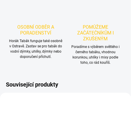
OSOBNÍ ODBĚR A
POMŮŽEME
PORADENSTVÍ
ZAČÁTEČNÍKŮM I
ZKUŠENÝM
Horák Tabák funguje také osobně
v Ostravě. Zastav se pro tabák do
Poradíme s výběrem světlého i
vodní dýmky, uhlíky, dýmky nebo
černého tabáku, vhodnou
doporučení příchutí.
korunkou, uhlíky i mixy podle
toho, co rád kouříš.
Související produkty