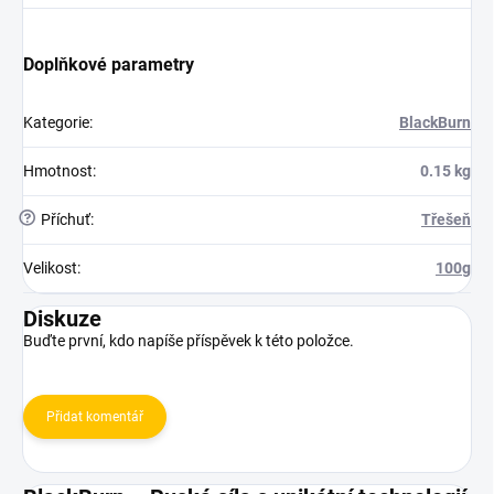
Doplňkové parametry
Kategorie
:
BlackBurn
Hmotnost
:
0.15 kg
?
Příchuť
:
Třešeň
Velikost
:
100g
Diskuze
Buďte první, kdo napíše příspěvek k této položce.
Přidat komentář