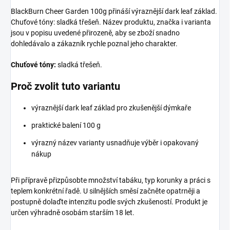
BlackBurn Cheer Garden 100g přináší výraznější dark leaf základ.
Chuťové tóny: sladká třešeň. Název produktu, značka i varianta
jsou v popisu uvedené přirozeně, aby se zboží snadno
dohledávalo a zákazník rychle poznal jeho charakter.
Chuťové tóny:
sladká třešeň.
Proč zvolit tuto variantu
výraznější dark leaf základ pro zkušenější dýmkaře
praktické balení 100 g
výrazný název varianty usnadňuje výběr i opakovaný
nákup
Při přípravě přizpůsobte množství tabáku, typ korunky a práci s
teplem konkrétní řadě. U silnějších směsí začněte opatrněji a
postupně dolaďte intenzitu podle svých zkušeností. Produkt je
určen výhradně osobám starším 18 let.