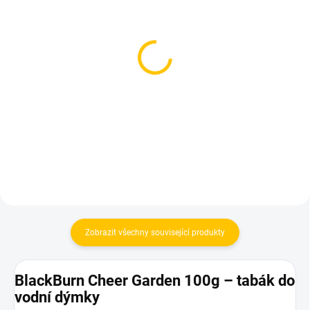
SKLADEM
SKLADEM
(1 KS)
(1 KS)
Azure BLACK 100g -
Bonche - Chri 120g
Chrry Mffin
1 200 Kč
699 Kč
Do košíku
Do košíku
Zobrazit všechny související produkty
BlackBurn Cheer Garden 100g – tabák do
vodní dýmky