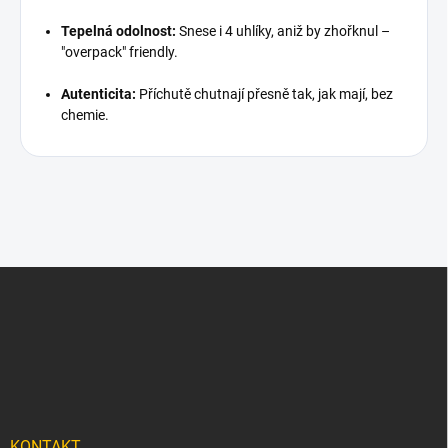
Tepelná odolnost:
Snese i 4 uhlíky, aniž by zhořknul –
"overpack" friendly.
Autenticita:
Příchutě chutnají přesně tak, jak mají, bez
chemie.
Z
á
p
a
t
í
KONTAKT