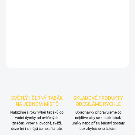
Příchuť: Třešeň.
BlackBurn Cheer Garden 100g
je výraznější dark
leaf tabák do vodní dýmky značky BlackBurn.
Chuťové tóny:
sladká třešeň. Vynikne samostatně a nabízí prostor pro vlastní
kombinace.
DETAILNÍ INFORMACE
ZEPTAT SE
HLÍDAT
SVĚTLÝ I ČERNÝ TABÁK
SKLADOVÉ PRODUKTY
NA JEDNOM MÍSTĚ
ODESÍLÁME RYCHLE
Nabízíme široký výběr tabáků do
Objednávky připravujeme co
vodní dýmky od ověřených
nejdříve, aby se k tobě tabák,
značek. Vyber si ovocné, svěží,
uhlíky nebo příslušenství dostaly
dezertní i silnější černé příchutě.
bez zbytečného čekání.