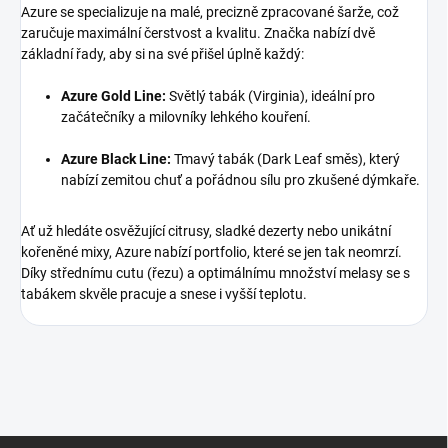
Azure se specializuje na malé, precizně zpracované šarže, což
zaručuje maximální čerstvost a kvalitu. Značka nabízí dvě
základní řady, aby si na své přišel úplně každý:
Azure Gold Line:
Světlý tabák (Virginia), ideální pro
začátečníky a milovníky lehkého kouření.
Azure Black Line:
Tmavý tabák (Dark Leaf směs), který
nabízí zemitou chuť a pořádnou sílu pro zkušené dýmkaře.
Ať už hledáte osvěžující citrusy, sladké dezerty nebo unikátní
kořeněné mixy, Azure nabízí portfolio, které se jen tak neomrzí.
Díky střednímu cutu (řezu) a optimálnímu množství melasy se s
tabákem skvěle pracuje a snese i vyšší teplotu.
Z