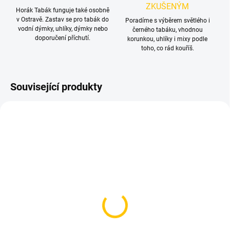
ZKUŠENÝM
Horák Tabák funguje také osobně
v Ostravě. Zastav se pro tabák do
Poradíme s výběrem světlého i
vodní dýmky, uhlíky, dýmky nebo
černého tabáku, vhodnou
doporučení příchutí.
korunkou, uhlíky i mixy podle
toho, co rád kouříš.
Související produkty
TIP
SKLADEM
SKLADEM
(>5 KS)
(>5 KS)
Tesnění pod korunku
Kleště na uhlíky
30 Kč
79 Kč