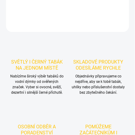
DETAILNÍ INFORMACE
ZEPTAT SE
HLÍDAT
SVĚTLÝ I ČERNÝ TABÁK
SKLADOVÉ PRODUKTY
NA JEDNOM MÍSTĚ
ODESÍLÁME RYCHLE
Nabízíme široký výběr tabáků do
Objednávky připravujeme co
vodní dýmky od ověřených
nejdříve, aby se k tobě tabák,
značek. Vyber si ovocné, svěží,
uhlíky nebo příslušenství dostaly
dezertní i silnější černé příchutě.
bez zbytečného čekání.
OSOBNÍ ODBĚR A
POMŮŽEME
PORADENSTVÍ
ZAČÁTEČNÍKŮM I