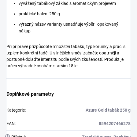
vyvážený tabákový základ s aromatickým projevem
praktické balení 250 g
výrazný název varianty usnadňuje výběr i opakovaný
nákup
Při přípravě přizpůsobte množství tabáku, typ korunky a práci s
teplem konkrétní řadě. U silnějších směsí začněte opatrněji a
postupně dolaďte intenzitu podle svých zkušeností. Produkt je
určen výhradně osobám starším 18 let.
Doplňkové parametry
Kategorie
:
Azure Gold tabák 250 g
EAN
:
8594207466278
?