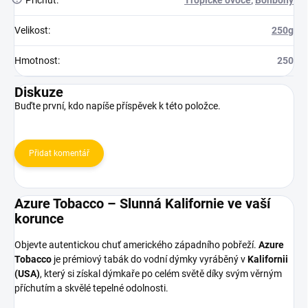
Příchuť
:
Tropické ovoce
,
Bonbóny
Velikost
:
250g
Hmotnost
:
250
Diskuze
Buďte první, kdo napíše příspěvek k této položce.
Přidat komentář
Azure Tobacco – Slunná Kalifornie ve vaší
korunce
Objevte autentickou chuť amerického západního pobřeží.
Azure
Tobacco
je prémiový tabák do vodní dýmky vyráběný v
Kalifornii
(USA)
, který si získal dýmkaře po celém světě díky svým věrným
příchutím a skvělé tepelné odolnosti.