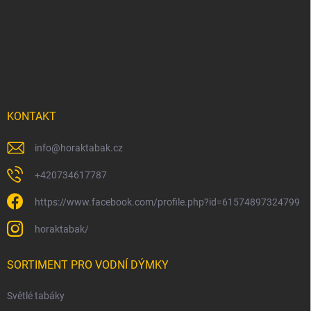
á
p
a
t
í
KONTAKT
info
@
horaktabak.cz
+420734617787
https://www.facebook.com/profile.php?id=61574897324799
horaktabak/
SORTIMENT PRO VODNÍ DÝMKY
Světlé tabáky