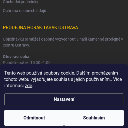
Obchodní podmínky
Ochrana osobních údajů
PRODEJNA HORÁK TABÁK OSTRAVA
Objednávku si můžeš osobně vyzvednout v naší kamenné prodejně v
centru Ostravy.
Otevírací doba:
Pondělí–pátek: 15:00–1:00
Sobota–neděle: 16:00–1:00
Tento web používá soubory cookie. Dalším procházením
tohoto webu vyjadřujete souhlas s jejich používáním.. Více
Informace o prodejně a osobním odběru
informací
zde
.
Nastavení
Copyright 2026
Horák Tabák
. Všechna práva vyhrazena.
Odmítnout
Souhlasím
Vytvořil Shoptet