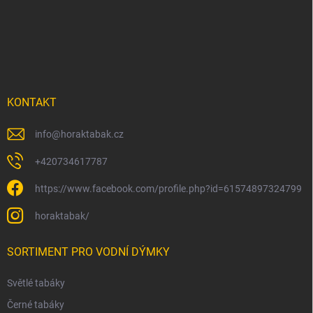
p
a
t
í
KONTAKT
info
@
horaktabak.cz
+420734617787
https://www.facebook.com/profile.php?id=61574897324799
horaktabak/
SORTIMENT PRO VODNÍ DÝMKY
Světlé tabáky
Černé tabáky