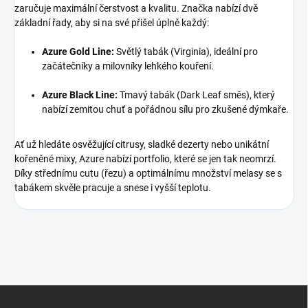
zaručuje maximální čerstvost a kvalitu. Značka nabízí dvě
základní řady, aby si na své přišel úplně každý:
Azure Gold Line:
Světlý tabák (Virginia), ideální pro
začátečníky a milovníky lehkého kouření.
Azure Black Line:
Tmavý tabák (Dark Leaf směs), který
nabízí zemitou chuť a pořádnou sílu pro zkušené dýmkaře.
Ať už hledáte osvěžující citrusy, sladké dezerty nebo unikátní
kořeněné mixy, Azure nabízí portfolio, které se jen tak neomrzí.
Díky střednímu cutu (řezu) a optimálnímu množství melasy se s
tabákem skvěle pracuje a snese i vyšší teplotu.
Z
á