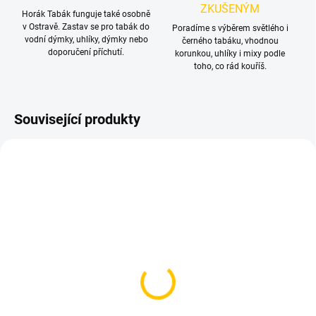
ZKUŠENÝM
Horák Tabák funguje také osobně
v Ostravě. Zastav se pro tabák do
Poradíme s výběrem světlého i
vodní dýmky, uhlíky, dýmky nebo
černého tabáku, vhodnou
doporučení příchutí.
korunkou, uhlíky i mixy podle
toho, co rád kouříš.
Související produkty
TIP
SKLADEM
SKLADEM
(>5 KS)
(>5 KS)
Tesnění pod korunku
Kleště na uhlíky
30 Kč
79 Kč