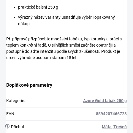
praktické balení 250 g
výrazný název varianty usnadňuje výběr i opakovaný
nákup
Při přípravě přizpůsobte množství tabáku, typ korunky a práci s
teplem konkrétní řadě. U silnějších směsí začněte opatrněji a
postupně dolaďte intenzitu podle svých zkušeností. Produkt je
určen výhradně osobám starším 18 let.
Doplňkové parametry
Kategorie
:
Azure Gold tabák 250 g
EAN
:
8594207466728
?
Příchuť
:
Máta
,
Třešeň