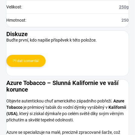
Velikost
:
250g
Hmotnost
:
250
Diskuze
Buďte první, kdo napíše příspěvek k této položce.
Přidat komentář
Azure Tobacco – Slunná Kalifornie ve vaší
korunce
Objevte autentickou chuť amerického západního pobřeží.
Azure
Tobacco
je prémiový tabák do vodní dýmky vyráběný v
Kalifornii
(USA)
, který si získal dýmkaře po celém světě díky svým věrným
příchutím a skvělé tepelné odolnosti.
Azure se specializuje na malé, precizně zpracované šarže, což