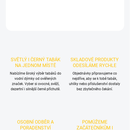
DETAILNÍ INFORMACE
ZEPTAT SE
HLÍDAT
SVĚTLÝ I ČERNÝ TABÁK
SKLADOVÉ PRODUKTY
NA JEDNOM MÍSTĚ
ODESÍLÁME RYCHLE
Nabízíme široký výběr tabáků do
Objednávky připravujeme co
vodní dýmky od ověřených
nejdříve, aby se k tobě tabák,
značek. Vyber si ovocné, svěží,
uhlíky nebo příslušenství dostaly
dezertní i silnější černé příchutě.
bez zbytečného čekání.
OSOBNÍ ODBĚR A
POMŮŽEME
PORADENSTVÍ
ZAČÁTEČNÍKŮM I