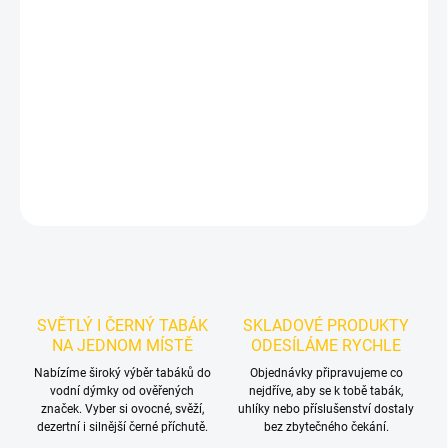
Příchuť: Máta, Citrusy.
Azure BLACK - Ultra Violet 250g
je
výraznější dark leaf tabák do vodní dýmky značky Azure.
Chuťové
tóny:
citrusů, fialek a jemné máty. Hodí se samostatně i jako
základ vlastních mixů.
DETAILNÍ INFORMACE
ZEPTAT SE
HLÍDAT
SVĚTLÝ I ČERNÝ TABÁK
SKLADOVÉ PRODUKTY
NA JEDNOM MÍSTĚ
ODESÍLÁME RYCHLE
Nabízíme široký výběr tabáků do
Objednávky připravujeme co
vodní dýmky od ověřených
nejdříve, aby se k tobě tabák,
značek. Vyber si ovocné, svěží,
uhlíky nebo příslušenství dostaly
dezertní i silnější černé příchutě.
bez zbytečného čekání.