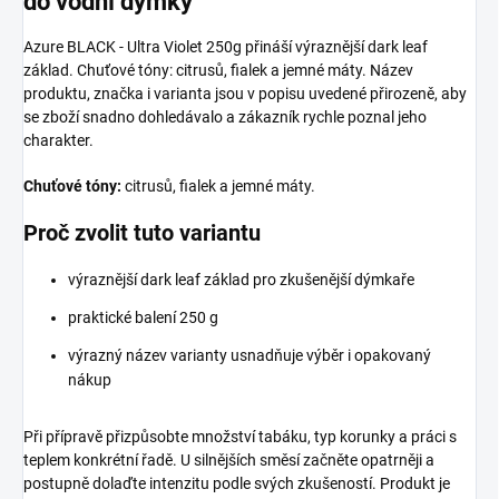
do vodní dýmky
Azure BLACK - Ultra Violet 250g přináší výraznější dark leaf
základ. Chuťové tóny: citrusů, fialek a jemné máty. Název
produktu, značka i varianta jsou v popisu uvedené přirozeně, aby
se zboží snadno dohledávalo a zákazník rychle poznal jeho
charakter.
Chuťové tóny:
citrusů, fialek a jemné máty.
Proč zvolit tuto variantu
výraznější dark leaf základ pro zkušenější dýmkaře
praktické balení 250 g
výrazný název varianty usnadňuje výběr i opakovaný
nákup
Při přípravě přizpůsobte množství tabáku, typ korunky a práci s
teplem konkrétní řadě. U silnějších směsí začněte opatrněji a
postupně dolaďte intenzitu podle svých zkušeností. Produkt je