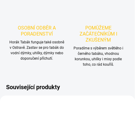
OSOBNÍ ODBĚR A
POMŮŽEME
PORADENSTVÍ
ZAČÁTEČNÍKŮM I
ZKUŠENÝM
Horák Tabák funguje také osobně
v Ostravě. Zastav se pro tabák do
Poradíme s výběrem světlého i
vodní dýmky, uhlíky, dýmky nebo
černého tabáku, vhodnou
doporučení příchutí.
korunkou, uhlíky i mixy podle
toho, co rád kouříš.
Související produkty