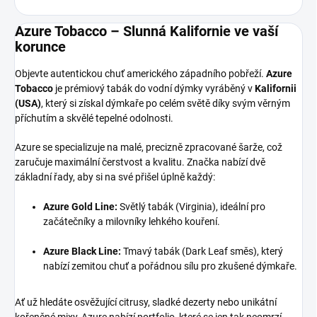
Azure Tobacco – Slunná Kalifornie ve vaší
korunce
Objevte autentickou chuť amerického západního pobřeží.
Azure
Tobacco
je prémiový tabák do vodní dýmky vyráběný v
Kalifornii
(USA)
, který si získal dýmkaře po celém světě díky svým věrným
příchutím a skvělé tepelné odolnosti.
Azure se specializuje na malé, precizně zpracované šarže, což
zaručuje maximální čerstvost a kvalitu. Značka nabízí dvě
základní řady, aby si na své přišel úplně každý:
Azure Gold Line:
Světlý tabák (Virginia), ideální pro
začátečníky a milovníky lehkého kouření.
Azure Black Line:
Tmavý tabák (Dark Leaf směs), který
nabízí zemitou chuť a pořádnou sílu pro zkušené dýmkaře.
Ať už hledáte osvěžující citrusy, sladké dezerty nebo unikátní
kořeněné mixy, Azure nabízí portfolio, které se jen tak neomrzí.