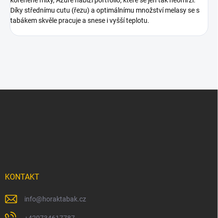
Díky střednímu cutu (řezu) a optimálnímu množství melasy se s
tabákem skvěle pracuje a snese i vyšší teplotu.
Z
á
p
a
t
í
KONTAKT
info
@
horaktabak.cz
+420734617787