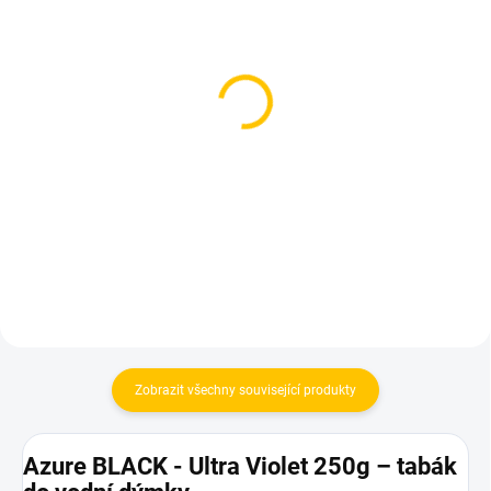
SKLADEM
SKLADEM
(1 KS)
(1 KS)
Starbuzz Vintage Ginkco
Starbuzz Vintage Dark
250g
Carribean 250g
1 049 Kč
1 049 Kč
Do košíku
Do košíku
Zobrazit všechny související produkty
Azure BLACK - Ultra Violet 250g – tabák