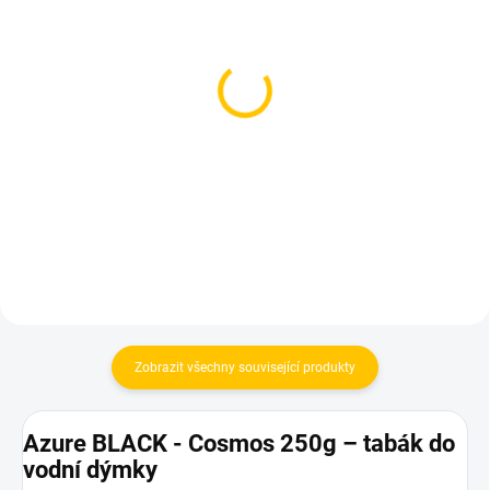
SKLADEM
SKLADEM
(1 KS)
(1 KS)
TNG Alpaca - Great Fuu
Dozaj BLACK - Grpfrt
250g
125g
1 599 Kč
599 Kč
Do košíku
Do košíku
Zobrazit všechny související produkty
Azure BLACK - Cosmos 250g – tabák do
vodní dýmky