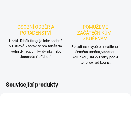
OSOBNÍ ODBĚR A
POMŮŽEME
PORADENSTVÍ
ZAČÁTEČNÍKŮM I
ZKUŠENÝM
Horák Tabák funguje také osobně
v Ostravě. Zastav se pro tabák do
Poradíme s výběrem světlého i
vodní dýmky, uhlíky, dýmky nebo
černého tabáku, vhodnou
doporučení příchutí.
korunkou, uhlíky i mixy podle
toho, co rád kouříš.
Související produkty
NOVINKA