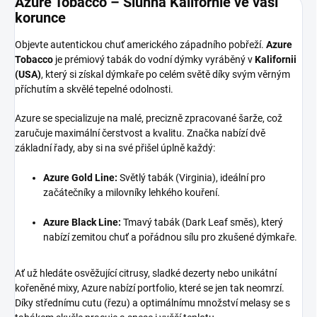
Azure Tobacco – Slunná Kalifornie ve vaší
korunce
Objevte autentickou chuť amerického západního pobřeží.
Azure
Tobacco
je prémiový tabák do vodní dýmky vyráběný v
Kalifornii
(USA)
, který si získal dýmkaře po celém světě díky svým věrným
příchutím a skvělé tepelné odolnosti.
Azure se specializuje na malé, precizně zpracované šarže, což
zaručuje maximální čerstvost a kvalitu. Značka nabízí dvě
základní řady, aby si na své přišel úplně každý:
Azure Gold Line:
Světlý tabák (Virginia), ideální pro
začátečníky a milovníky lehkého kouření.
Azure Black Line:
Tmavý tabák (Dark Leaf směs), který
nabízí zemitou chuť a pořádnou sílu pro zkušené dýmkaře.
Ať už hledáte osvěžující citrusy, sladké dezerty nebo unikátní
kořeněné mixy, Azure nabízí portfolio, které se jen tak neomrzí.
Díky střednímu cutu (řezu) a optimálnímu množství melasy se s