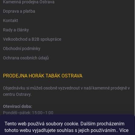
Kamenná prodejna Ostrava
Doprava a platba
Kontakt
Rady a články
Velkoobchod a B2B spolupráce
Obchodní podmínky
Ochrana osobních údajů
PRODEJNA HORÁK TABÁK OSTRAVA
Objednávku si můžeš osobně vyzvednout v naší kamenné prodejně v
centru Ostravy.
Otevírací doba:
Pondělí–pátek: 15:00–1:00
Sobota–neděle: 16:00–1:00
Tento web používá soubory cookie. Dalším procházením
tohoto webu vyjadřujete souhlas s jejich používáním.. Více
Informace o prodejně a osobním odběru