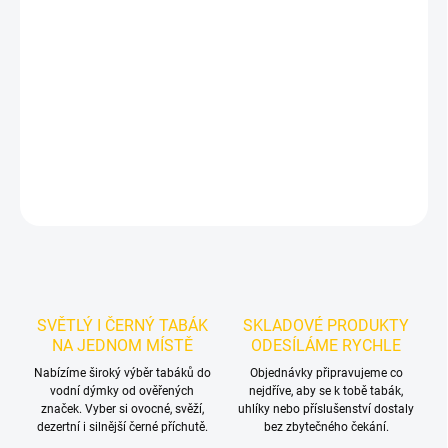
Příchuť: Malina, Grapefruit.
Azure BLACK - Cosmos 250g
je
výraznější dark leaf tabák do vodní dýmky značky Azure.
Chuťové
tóny:
grepu a maliny. Dobrá volba pro samostatnou přípravu i
kreativní mixy.
DETAILNÍ INFORMACE
ZEPTAT SE
HLÍDAT
SVĚTLÝ I ČERNÝ TABÁK
SKLADOVÉ PRODUKTY
NA JEDNOM MÍSTĚ
ODESÍLÁME RYCHLE
Nabízíme široký výběr tabáků do
Objednávky připravujeme co
vodní dýmky od ověřených
nejdříve, aby se k tobě tabák,
značek. Vyber si ovocné, svěží,
uhlíky nebo příslušenství dostaly
dezertní i silnější černé příchutě.
bez zbytečného čekání.