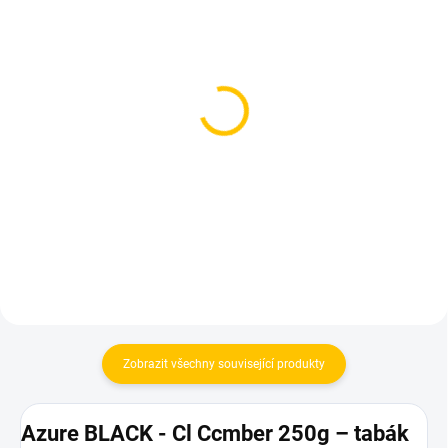
SKLADEM
SKLADEM
(1 KS)
(4 KS)
BlackBurn Something Icy
BlackBurn Ice Baby 25g
100g
119 Kč
530 Kč
Do košíku
Do košíku
Zobrazit všechny související produkty
Azure BLACK - Cl Ccmber 250g – tabák