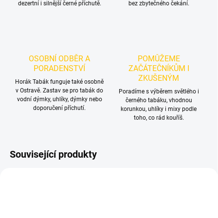
dezertní i silnější černé příchutě.
bez zbytečného čekání.
OSOBNÍ ODBĚR A
POMŮŽEME
PORADENSTVÍ
ZAČÁTEČNÍKŮM I
ZKUŠENÝM
Horák Tabák funguje také osobně
v Ostravě. Zastav se pro tabák do
Poradíme s výběrem světlého i
vodní dýmky, uhlíky, dýmky nebo
černého tabáku, vhodnou
doporučení příchutí.
korunkou, uhlíky i mixy podle
toho, co rád kouříš.
Související produkty
TIP