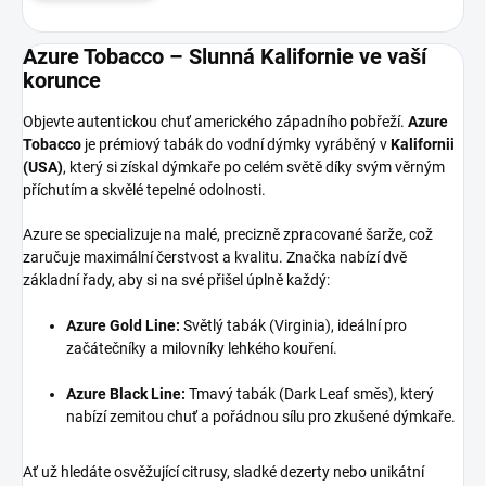
Azure Tobacco – Slunná Kalifornie ve vaší
korunce
Objevte autentickou chuť amerického západního pobřeží.
Azure
Tobacco
je prémiový tabák do vodní dýmky vyráběný v
Kalifornii
(USA)
, který si získal dýmkaře po celém světě díky svým věrným
příchutím a skvělé tepelné odolnosti.
Azure se specializuje na malé, precizně zpracované šarže, což
zaručuje maximální čerstvost a kvalitu. Značka nabízí dvě
základní řady, aby si na své přišel úplně každý:
Azure Gold Line:
Světlý tabák (Virginia), ideální pro
začátečníky a milovníky lehkého kouření.
Azure Black Line:
Tmavý tabák (Dark Leaf směs), který
nabízí zemitou chuť a pořádnou sílu pro zkušené dýmkaře.
Ať už hledáte osvěžující citrusy, sladké dezerty nebo unikátní