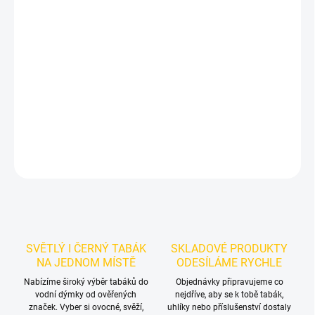
−
+
Přidat do košíku
Příchuť: Led.
Azure BLACK - Cl Ccmber 250g
je výraznější dark
leaf tabák do vodní dýmky značky Azure.
Chuťové tóny:
svěží
okurky a jemného chladivého efektu. Oceníte jej samostatně i při
kombinování s dalšími příchutěmi.
DETAILNÍ INFORMACE
ZEPTAT SE
HLÍDAT
SVĚTLÝ I ČERNÝ TABÁK
SKLADOVÉ PRODUKTY
NA JEDNOM MÍSTĚ
ODESÍLÁME RYCHLE
Nabízíme široký výběr tabáků do
Objednávky připravujeme co
vodní dýmky od ověřených
nejdříve, aby se k tobě tabák,
značek. Vyber si ovocné, svěží,
uhlíky nebo příslušenství dostaly