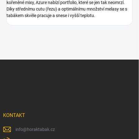
kořeněné mixy, Azure nabízí portfolio, které se jen tak neomrzí.
Díky střednímu cutu (řezu) a optimálnímu množství melasy se s
tabákem skvěle pracuje a snese i vyšší teplotu.
Z
á
p
a
t
í
KONTAKT
info
@
horaktabak.cz