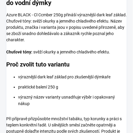
do vodní dýmky
Azure BLACK - Cl Ccmber 250g přináší výraznější dark leaf základ.
Chuťové tóny: svěží okurky a jemného chladivého efektu. Název
produktu, značka i varianta jsou v popisu uvedené přirozeně, aby
se zboží snadno dohledávalo a zákazník rychle poznal jeho
charakter.
Chuťové tóny:
svěží okurky a jemného chladivého efektu.
Proč zvolit tuto variantu
výraznější dark leaf základ pro zkušenější dýmkaře
praktické balení 250 g
výrazný název varianty usnadňuje výběr i opakovaný
nákup
Při přípravě přizpůsobte množství tabáku, typ korunky a práci s
teplem konkrétní řadě. U silnějších směsí začněte opatrněji a
postupně dolaďte intenzitu podle svých zkušeností. Produkt je