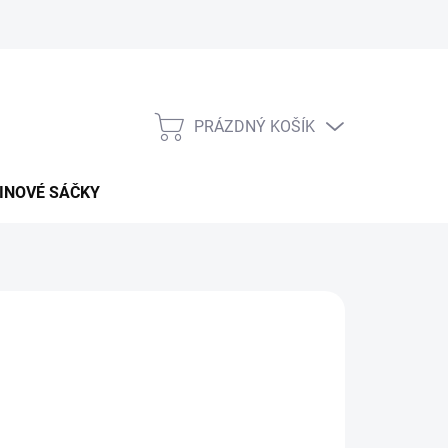
PRÁZDNÝ KOŠÍK
NÁKUPNÍ
KOŠÍK
INOVÉ SÁČKY
026
MOŽNOSTI DORUČENÍ