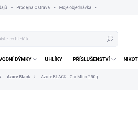
dajů
Prodejna Ostrava
Moje objednávka
Hledat
VODNÍ DÝMKY
UHLÍKY
PŘÍSLUŠENSTVÍ
NIKOT
Azure Black
Azure BLACK - Chr Mffin 250g
ocení
ZNAČKA:
AZURE
1 199 Kč
Měrná
SKLADEM
(2 KS)
cena:
MŮŽEME DORUČIT DO:
12.8.2