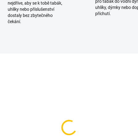
pro tabák do vodní dý
nejdříve, aby se k tobě tabák,
uhlíky, dýmky nebo do
uhlíky nebo příslušenství
příchutí.
dostaly bez zbytečného
čekání.
SKLADEM
SKL
(3 KS)
(
ackBurn Shocked
Darkside Core Code C