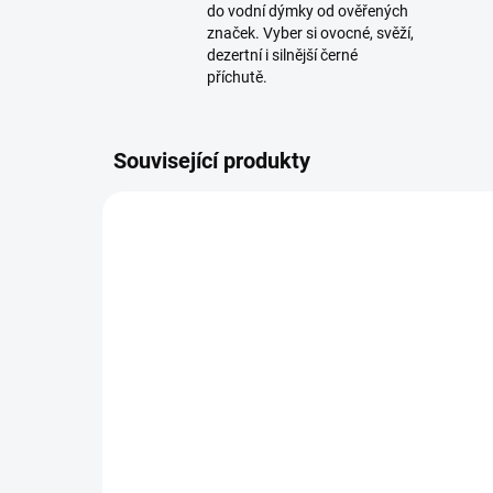
do vodní dýmky od ověřených
značek. Vyber si ovocné, svěží,
dezertní i silnější černé
příchutě.
Související produkty
TIP
SKLADEM
(4 KS)
BlackBurn Cheer Garden
Bl