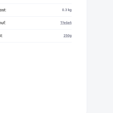
ost
:
0.3 kg
huť
:
Třešeň
t
:
250g