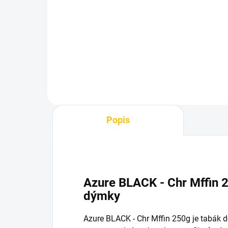
200g
Ch
959 Kč
95
Do košíku
Popis
Azure BLACK - Chr Mffin 
dýmky
Azure BLACK - Chr Mffin 250g je tabák 