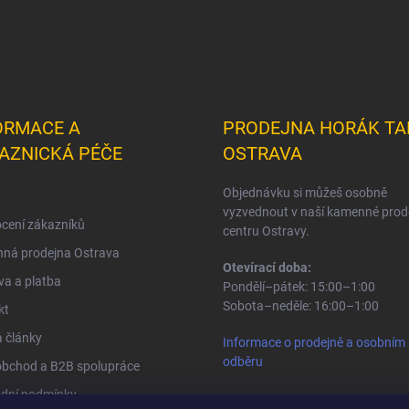
ORMACE A
PRODEJNA HORÁK TA
AZNICKÁ PÉČE
OSTRAVA
Objednávku si můžeš osobně
vyzvednout v naší kamenné prod
cení zákazníků
centru Ostravy.
ná prodejna Ostrava
Otevírací doba:
a a platba
Pondělí–pátek: 15:00–1:00
Sobota–neděle: 16:00–1:00
kt
 články
Informace o prodejně a osobním
odběru
obchod a B2B spolupráce
dní podmínky