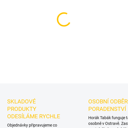
−
+
Příchuť: Třešeň.
Azure BLAC
do vodní dýmky značky Azur
samostatně a nabízí prostor 
DETAILNÍ INFORMACE
SKLADOVÉ
OSOBNÍ ODBĚR
PRODUKTY
PORADENSTVÍ
ODESÍLÁME RYCHLE
Horák Tabák funguje 
osobně v Ostravě. Zas
Objednávky připravujeme co