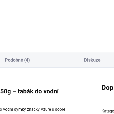
eer 200g
200g
9 Kč
899 Kč
Do košíku
Do košíku
Podobné (4)
Diskuze
Dop
250g – tabák do vodní
do vodní dýmky značky Azure s dobře
Katego