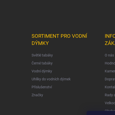
SORTIMENT PRO VODNÍ
INF
DÝMKY
ZÁK
Světlé tabáky
O nás
Černé tabáky
Hodno
Vodní dýmky
Kamen
Uhlíky do vodních dýmek
Doprav
Příslušenství
Konta
Značky
Rady a
Velko
Obcho