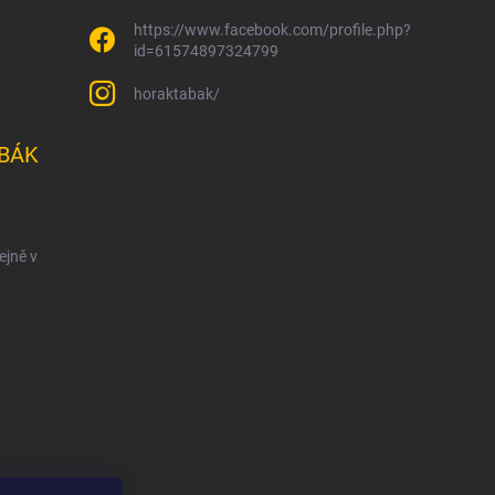
https://www.facebook.com/profile.php?
id=61574897324799
horaktabak/
BÁK
ejně v