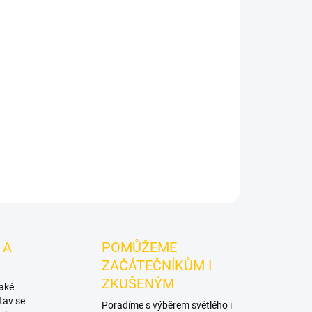
Přidat do košíku
K - Chr Mffin 250g
je výraznější dark leaf tabák
e.
Chuťové tóny:
třešňového muffinu. Vynikne
pro vlastní kombinace.
ZEPTAT SE
HLÍDAT
 A
POMŮŽEME
ZAČÁTEČNÍKŮM I
ZKUŠENÝM
také
tav se
Poradíme s výběrem světlého i