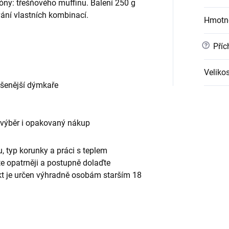
ny: třešňového muffinu. Balení 250 g
vání vlastních kombinací.
Hmotn
?
Příc
Velikos
ušenější dýmkaře
 výběr i opakovaný nákup
, typ korunky a práci s teplem
te opatrněji a postupně dolaďte
ukt je určen výhradně osobám starším 18