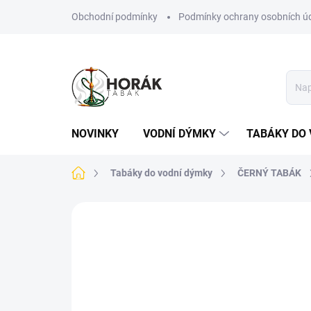
Přejít
Obchodní podmínky
Podmínky ochrany osobních ú
na
obsah
NOVINKY
VODNÍ DÝMKY
TABÁKY DO 
Domů
Tabáky do vodní dýmky
ČERNÝ TABÁK
Neohodnoceno
Podrobnosti hodn