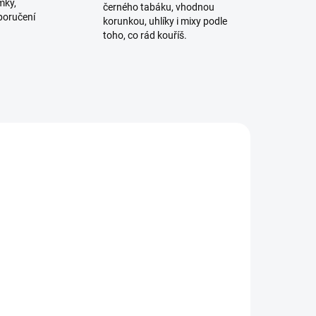
mky,
černého tabáku, vhodnou
poručení
korunkou, uhlíky i mixy podle
toho, co rád kouříš.
ADEM
SKLADEM
1 KS)
(1 KS)
h
Theo Black Sour Che:r1