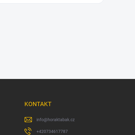
KONTAKT
info
@
horaktabak.cz
+420734617787