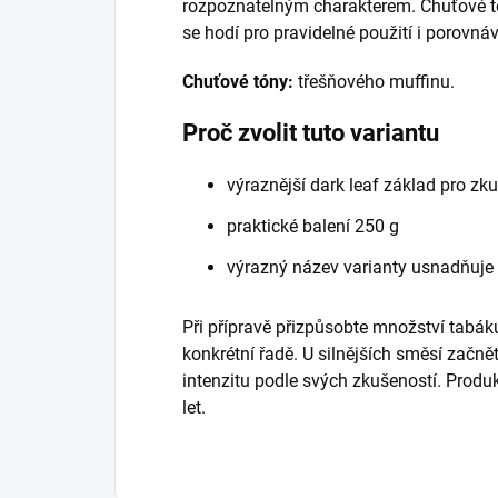
rozpoznatelným charakterem. Chuťové tó
se hodí pro pravidelné použití i porovná
Chuťové tóny:
třešňového muffinu.
Proč zvolit tuto variantu
výraznější dark leaf základ pro zk
praktické balení 250 g
výrazný název varianty usnadňuje
Při přípravě přizpůsobte množství tabáku
konkrétní řadě. U silnějších směsí začně
intenzitu podle svých zkušeností. Prod
let.