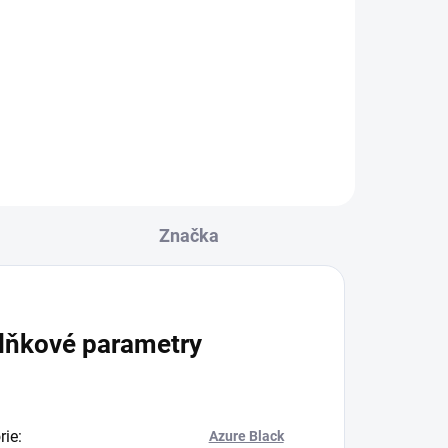
200g
859 Kč
Do košíku
Značka
lňkové parametry
rie
:
Azure Black