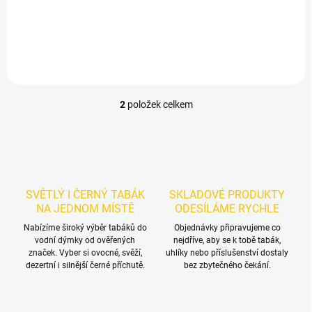
Crown - Cheri Vnila 100g je
100g je výraznější dark leaf
středně silný tmavší tabák do
tabák do vodní dýmky.
vodní dýmky s vyváženým
Chuťové tóny: dezertní sycený
třešňovým profilem a jemnou
nápoj s vanilkou. Vynikne
vanilkovou sladkostí. Balení
samostatně a nabízí prostor
100 g se hodí pro...
pro vlastní kombinace.
2
položek celkem
O
v
l
á
d
a
c
SVĚTLÝ I ČERNÝ TABÁK
SKLADOVÉ PRODUKTY
í
NA JEDNOM MÍSTĚ
ODESÍLÁME RYCHLE
p
r
Nabízíme široký výběr tabáků do
Objednávky připravujeme co
vodní dýmky od ověřených
v
nejdříve, aby se k tobě tabák,
značek. Vyber si ovocné, svěží,
uhlíky nebo příslušenství dostaly
k
dezertní i silnější černé příchutě.
bez zbytečného čekání.
y
v
ý
p