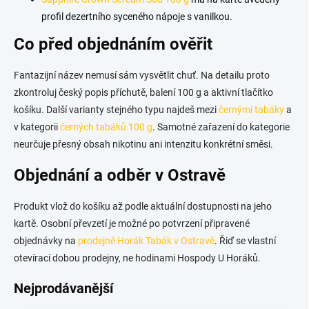
profil dezertního syceného nápoje s vanilkou.
Co před objednáním ověřit
Fantazijní název nemusí sám vysvětlit chuť. Na detailu proto
zkontroluj český popis příchutě, balení 100 g a aktivní tlačítko
košíku. Další varianty stejného typu najdeš mezi
černými tabáky
a
v kategorii
černých tabáků 100 g
. Samotné zařazení do kategorie
neurčuje přesný obsah nikotinu ani intenzitu konkrétní směsi.
Objednání a odběr v Ostravě
Produkt vlož do košíku až podle aktuální dostupnosti na jeho
kartě. Osobní převzetí je možné po potvrzení připravené
objednávky na
prodejně Horák Tabák v Ostravě
. Řiď se vlastní
otevírací dobou prodejny, ne hodinami Hospody U Horáků.
Nejprodávanější