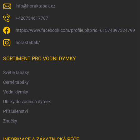
info
@
horaktabak.cz
+420734617787
https://www.facebook.com/profile.php?id=61574897324799
horaktabak/
SORTIMENT PRO VODNÍ DÝMKY
Světlé tabáky
Černé tabáky
Vodní dýmky
Uhlíky do vodních dýmek
Příslušenství
Značky
INFORMACE A ZÁKAZNICKÁ PÉČE