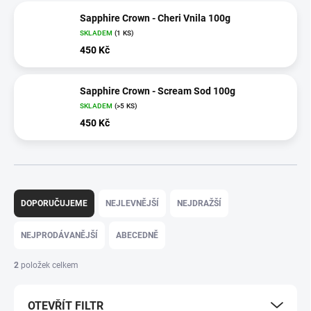
Sapphire Crown - Cheri Vnila 100g
SKLADEM
(1 KS)
450 Kč
Sapphire Crown - Scream Sod 100g
SKLADEM
(>5 KS)
450 Kč
Ř
a
DOPORUČUJEME
NEJLEVNĚJŠÍ
NEJDRAŽŠÍ
z
e
NEJPRODÁVANĚJŠÍ
ABECEDNĚ
n
í
2
položek celkem
p
r
OTEVŘÍT FILTR
o