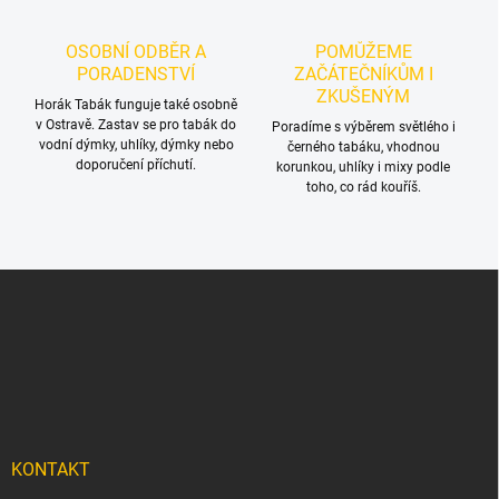
i
s
OSOBNÍ ODBĚR A
POMŮŽEME
u
PORADENSTVÍ
ZAČÁTEČNÍKŮM I
ZKUŠENÝM
Horák Tabák funguje také osobně
v Ostravě. Zastav se pro tabák do
Poradíme s výběrem světlého i
vodní dýmky, uhlíky, dýmky nebo
černého tabáku, vhodnou
doporučení příchutí.
korunkou, uhlíky i mixy podle
toho, co rád kouříš.
Z
á
p
a
t
í
KONTAKT