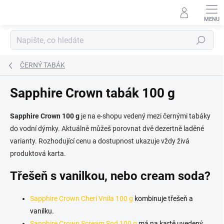
Přejít
na
obsah
Hledat
ČERNÝ TABÁK
Sapphire Crown tabák 100 g
Sapphire Crown 100 g
je na e-shopu vedený mezi černými tabáky
do vodní dýmky. Aktuálně můžeš porovnat dvě dezertně laděné
varianty. Rozhodující cenu a dostupnost ukazuje vždy živá
produktová karta.
Třešeň s vanilkou, nebo cream soda?
Sapphire Crown Cheri Vnila 100 g
kombinuje třešeň a
vanilku.
Sapphire Crown Scream Sod 100 g
má na kartě uvedený