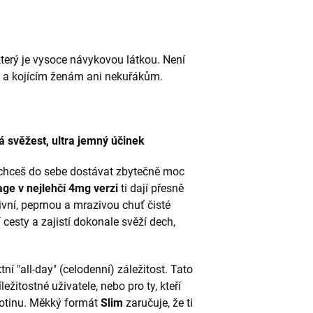
terý je vysoce návykovou látkou. Není
 a kojícím ženám ani nekuřákům.
svěžest, ultra jemný účinek
nechceš do sebe dostávat zbytečně moc
ge v nejlehčí 4mg verzi
ti dají přesně
zivní, peprnou a mrazivou chuť čisté
 cesty a zajistí dokonale svěží dech,
tní "all-day" (celodenní) záležitost. Tato
ležitostné uživatele, nebo pro ty, kteří
kotinu. Měkký formát
Slim
zaručuje, že ti