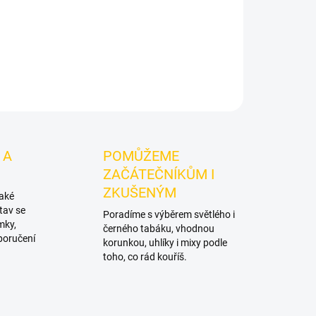
anta pro dospělé uživatele nikotinu bez spalování
ZEPTAT SE
HLÍDAT
 A
POMŮŽEME
ZAČÁTEČNÍKŮM I
ZKUŠENÝM
také
tav se
Poradíme s výběrem světlého i
mky,
černého tabáku, vhodnou
poručení
korunkou, uhlíky i mixy podle
toho, co rád kouříš.