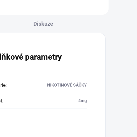
Diskuze
lňkové parametry
rie
:
NIKOTINOVÉ SÁČKY
t
:
4mg