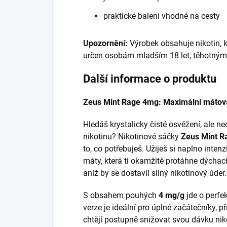
praktické balení vhodné na cesty
Upozornění:
Výrobek obsahuje nikotin, k
určen osobám mladším 18 let, těhotným
Další informace o produktu
Zeus Mint Rage 4mg: Maximální mátová 
Hledáš krystalicky čisté osvěžení, ale 
nikotinu? Nikotinové sáčky
Zeus Mint Ra
to, co potřebuješ. Užiješ si naplno inten
máty, která ti okamžitě protáhne dýchací
aniž by se dostavil silný nikotinový úder.
S obsahem pouhých
4 mg/g
jde o perfek
verze je ideální pro úplné začátečníky, pří
chtějí postupně snižovat svou dávku ni