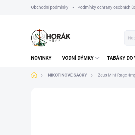
Přejít
Obchodní podmínky
Podmínky ochrany osobních ú
na
obsah
NOVINKY
VODNÍ DÝMKY
TABÁKY DO 
Domů
NIKOTINOVÉ SÁČKY
Zeus Mint Rage 4m
Neohodnoceno
Podrobnosti hodn
VÍCE ZA MÉNĚ