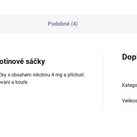
Podobné (4)
Dop
otinové sáčky
čky s obsahem nikotinu 4 mg a příchutí
ování a kouře.
Katego
Velikos