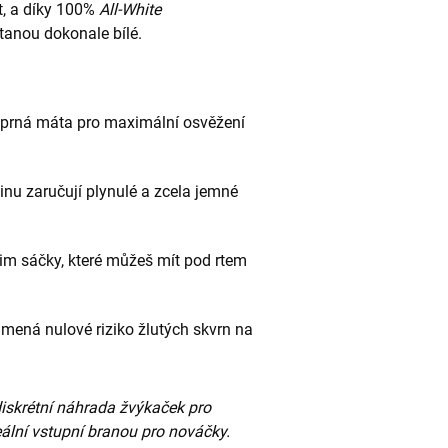
t, a díky 100%
All-White
tanou dokonale bílé.
peprná máta pro maximální osvěžení
nu zaručují plynulé a zcela jemné
lim sáčky, které můžeš mít pod rtem
ená nulové riziko žlutých skvrn na
 diskrétní náhrada žvýkaček pro
eální vstupní branou pro nováčky.