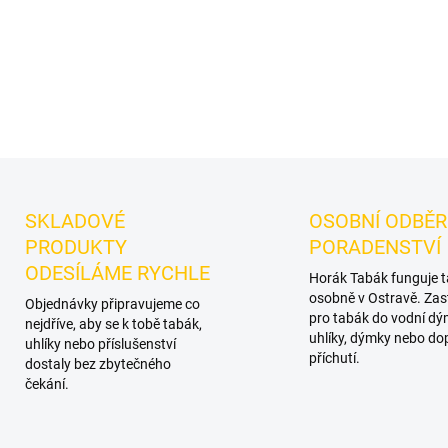
Příchuť:
máta. Diskrétní vari
a kouře.
DETAILNÍ INFORMACE
SKLADOVÉ
OSOBNÍ ODBĚR
PRODUKTY
PORADENSTVÍ
ODESÍLÁME RYCHLE
Horák Tabák funguje 
osobně v Ostravě. Zas
Objednávky připravujeme co
pro tabák do vodní dý
nejdříve, aby se k tobě tabák,
uhlíky, dýmky nebo do
uhlíky nebo příslušenství
příchutí.
dostaly bez zbytečného
čekání.