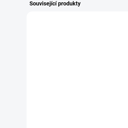
Související produkty
VÍCE ZA MÉNĚ
VÍCE Z
SKLADEM
(>5 KS)
Zeus Frozen Citrus 4mg
Ze
119 Kč
11
Do košíku