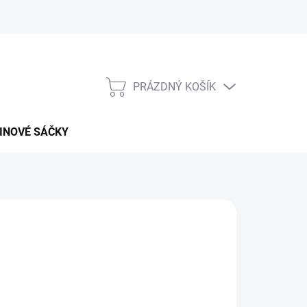
PRÁZDNÝ KOŠÍK
NÁKUPNÍ
KOŠÍK
INOVÉ SÁČKY