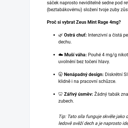
sáček naprosto neviditelně sedne pod re
(beztabákovému) složení tvoje zuby zůs
Proč si vybrat Zeus Mint Rage 4mg?
🌿
Ostrá chuť:
Intenzivní a čistá 
dechu.
☁️
Muší váha:
Pouhé 4 mg/g nikoti
uvolnění bez točení hlavy.
🤫
Nenápadný design:
Diskrétní S
klidně i na pracovní schůzce.
🦷
Zářivý úsměv:
Žádný tabák znam
zubech.
Tip: Tato síla funguje skvěle jako
ledově svěží dech a je naprosto id