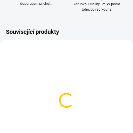
doporučení příchutí.
korunkou, uhlíky i mixy podle
toho, co rád kouříš.
Související produkty
VÍCE ZA MÉNĚ
VÍCE ZA MÉNĚ
SKLADEM
SKLADEM
(>5 KS)
(>5 KS)
Zeus Mint Rage 4mg
Zeus Tropic Burst 4mg
119 Kč
119 Kč
Do košíku
Do košíku