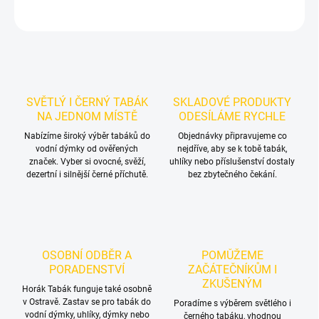
ZEPTAT SE
HLÍDAT
SVĚTLÝ I ČERNÝ TABÁK
SKLADOVÉ PRODUKTY
NA JEDNOM MÍSTĚ
ODESÍLÁME RYCHLE
Nabízíme široký výběr tabáků do
Objednávky připravujeme co
vodní dýmky od ověřených
nejdříve, aby se k tobě tabák,
značek. Vyber si ovocné, svěží,
uhlíky nebo příslušenství dostaly
dezertní i silnější černé příchutě.
bez zbytečného čekání.
OSOBNÍ ODBĚR A
POMŮŽEME
PORADENSTVÍ
ZAČÁTEČNÍKŮM I
ZKUŠENÝM
Horák Tabák funguje také osobně
v Ostravě. Zastav se pro tabák do
Poradíme s výběrem světlého i
vodní dýmky, uhlíky, dýmky nebo
černého tabáku, vhodnou