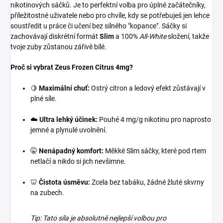
nikotinových sáčků. Je to perfektní volba pro úplné začátečníky,
příležitostné uživatele nebo pro chvíle, kdy se potřebuješ jen lehce
soustředit u práce či učení bez silného "kopance". Sáčky si
zachovávají diskrétní formát
Slim
a 100%
All-White
složení, takže
tvoje zuby zůstanou zářivě bílé.
Proč si vybrat Zeus Frozen Citrus 4mg?
🍋
Maximální chuť:
Ostrý citron a ledový efekt zůstávají v
plné síle.
☁️
Ultra lehký účinek:
Pouhé 4 mg/g nikotinu pro naprosto
jemné a plynulé uvolnění.
🤫
Nenápadný komfort:
Měkké Slim sáčky, které pod rtem
netlačí a nikdo si jich nevšimne.
🦷
Čistota úsměvu:
Zcela bez tabáku, žádné žluté skvrny
na zubech.
Tip: Tato síla je absolutně nejlepší volbou pro