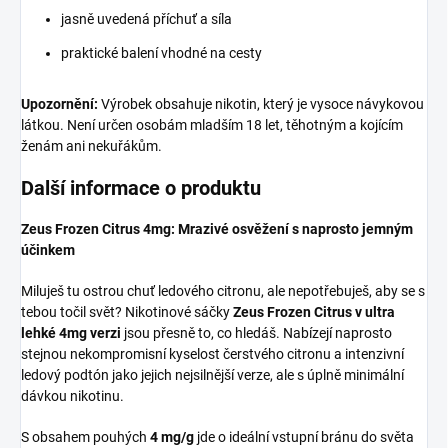
jasně uvedená příchuť a síla
praktické balení vhodné na cesty
Upozornění:
Výrobek obsahuje nikotin, který je vysoce návykovou
látkou. Není určen osobám mladším 18 let, těhotným a kojícím
ženám ani nekuřákům.
Další informace o produktu
Zeus Frozen Citrus 4mg: Mrazivé osvěžení s naprosto jemným
účinkem
Miluješ tu ostrou chuť ledového citronu, ale nepotřebuješ, aby se s
tebou točil svět? Nikotinové sáčky
Zeus Frozen Citrus v ultra
lehké 4mg verzi
jsou přesně to, co hledáš. Nabízejí naprosto
stejnou nekompromisní kyselost čerstvého citronu a intenzivní
ledový podtón jako jejich nejsilnější verze, ale s úplně minimální
dávkou nikotinu.
S obsahem pouhých
4 mg/g
jde o ideální vstupní bránu do světa