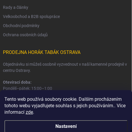
Rady a články
Velkoobchod a B2B spolupráce
Obchodní podmínky
Ochrana osobních údajů
PRODEJNA HORÁK TABÁK OSTRAVA
Objednávku si můžeš osobně vyzvednout v naší kamenné prodejně v
centru Ostravy.
Otevírací doba:
Pondělí–pátek: 15:00–1:00
Sobota–neděle: 16:00–1:00
Tento web používá soubory cookie. Dalším procházením
tohoto webu vyjadřujete souhlas s jejich používáním.. Více
Informace o prodejně a osobním odběru
informací
zde
.
Nastavení