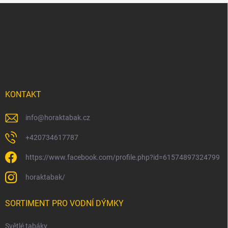
Z
á
p
a
t
í
KONTAKT
info
@
horaktabak.cz
+420734617787
https://www.facebook.com/profile.php?id=61574897324799
horaktabak/
SORTIMENT PRO VODNÍ DÝMKY
Světlé tabáky