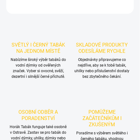
ZEPTAT SE
HLÍDAT
SVĚTLÝ I ČERNÝ TABÁK
SKLADOVÉ PRODUKTY
NA JEDNOM MÍSTĚ
ODESÍLÁME RYCHLE
Nabízíme široký výběr tabáků do
Objednávky připravujeme co
vodní dýmky od ověřených
nejdříve, aby se k tobě tabák,
značek. Vyber si ovocné, svěží,
uhlíky nebo příslušenství dostaly
dezertní i silnější černé příchutě.
bez zbytečného čekání.
OSOBNÍ ODBĚR A
POMŮŽEME
PORADENSTVÍ
ZAČÁTEČNÍKŮM I
ZKUŠENÝM
Horák Tabák funguje také osobně
v Ostravě. Zastav se pro tabák do
Poradíme s výběrem světlého i
vodní dýmky, uhlíky, dýmky nebo
černého tabáku, vhodnou