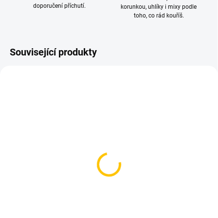
doporučení příchutí.
korunkou, uhlíky i mixy podle
toho, co rád kouříš.
Související produkty
VÍCE ZA MÉNĚ
VÍCE ZA MÉNĚ
SKLADEM
SKLADEM
(>5 KS)
(>5 KS)
Zeus Artic Freeze 20mg
Zeus Bubble Gum 20mg
119 Kč
119 Kč
Do košíku
Do košíku