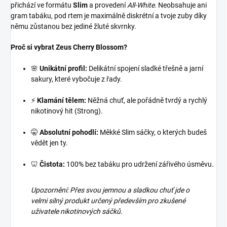
přichází ve formátu
Slim
a provedení
All-White
. Neobsahuje ani
gram tabáku, pod rtem je maximálně diskrétní a tvoje zuby díky
němu zůstanou bez jediné žluté skvrnky.
Proč si vybrat Zeus Cherry Blossom?
🌸
Unikátní profil:
Delikátní spojení sladké třešně a jarní
sakury, které vybočuje z řady.
⚡
Klamání tělem:
Něžná chuť, ale pořádně tvrdý a rychlý
nikotinový hit (Strong).
🤫
Absolutní pohodlí:
Měkké Slim sáčky, o kterých budeš
vědět jen ty.
🦷
Čistota:
100% bez tabáku pro udržení zářivého úsměvu.
Upozornění: Přes svou jemnou a sladkou chuť jde o
velmi silný produkt určený především pro zkušené
uživatele nikotinových sáčků.