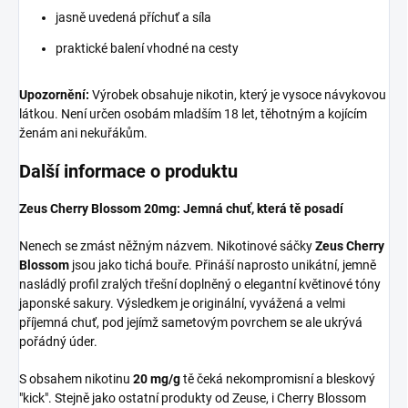
jasně uvedená příchuť a síla
praktické balení vhodné na cesty
Upozornění:
Výrobek obsahuje nikotin, který je vysoce návykovou
látkou. Není určen osobám mladším 18 let, těhotným a kojícím
ženám ani nekuřákům.
Další informace o produktu
Zeus Cherry Blossom 20mg: Jemná chuť, která tě posadí
Nenech se zmást něžným názvem. Nikotinové sáčky
Zeus Cherry
Blossom
jsou jako tichá bouře. Přináší naprosto unikátní, jemně
nasládlý profil zralých třešní doplněný o elegantní květinové tóny
japonské sakury. Výsledkem je originální, vyvážená a velmi
příjemná chuť, pod jejímž sametovým povrchem se ale ukrývá
pořádný úder.
S obsahem nikotinu
20 mg/g
tě čeká nekompromisní a bleskový
"kick". Stejně jako ostatní produkty od Zeuse, i Cherry Blossom