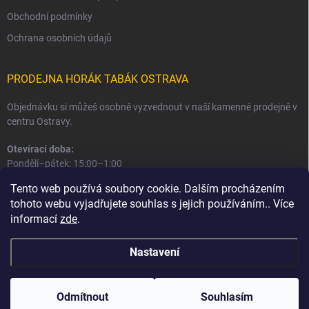
Obchodní podmínky
Ochrana osobních údajů
PRODEJNA HORÁK TABÁK OSTRAVA
Objednávku si můžeš osobně vyzvednout v naší kamenné prodejně v
centru Ostravy.
Otevírací doba:
Pondělí–pátek: 15:00–1:00
Sobota–neděle: 16:00–1:00
Tento web používá soubory cookie. Dalším procházením
tohoto webu vyjadřujete souhlas s jejich používáním.. Více
Informace o prodejně a osobním odběru
informací
zde
.
Nastavení
Copyright 2026
Horák Tabák
. Všechna práva vyhrazena.
Odmítnout
Souhlasím
Vytvořil Shoptet