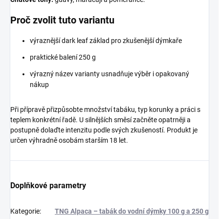
Proč zvolit tuto variantu
výraznější dark leaf základ pro zkušenější dýmkaře
praktické balení 250 g
výrazný název varianty usnadňuje výběr i opakovaný
nákup
Při přípravě přizpůsobte množství tabáku, typ korunky a práci s
teplem konkrétní řadě. U silnějších směsí začněte opatrněji a
postupně dolaďte intenzitu podle svých zkušeností. Produkt je
určen výhradně osobám starším 18 let.
Doplňkové parametry
Kategorie
:
TNG Alpaca – tabák do vodní dýmky 100 g a 250 g