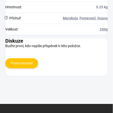
Hmotnost
:
0.25 kg
?
Příchuť
:
Marakuja
,
Pomeranč
,
Guava
Velikost
:
250g
Diskuze
Buďte první, kdo napíše příspěvek k této položce.
Přidat komentář
Z
á