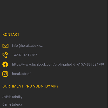
p
a
t
í
KONTAKT
info
@
horaktabak.cz
+420734617787
https://www.facebook.com/profile.php?id=61574897324799
horaktabak/
SORTIMENT PRO VODNÍ DÝMKY
Světlé tabáky
Černé tabáky