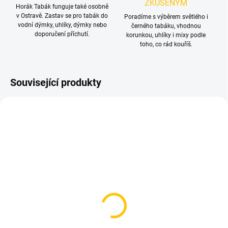
ZKUŠENÝM
Horák Tabák funguje také osobně
v Ostravě. Zastav se pro tabák do
Poradíme s výběrem světlého i
vodní dýmky, uhlíky, dýmky nebo
černého tabáku, vhodnou
doporučení příchutí.
korunkou, uhlíky i mixy podle
toho, co rád kouříš.
Související produkty
SKLADEM
SKLADEM
(3 KS)
(1 KS)
BlackBurn Give Me
Darkside Core Gyawa
Gavura 200g
Rebel 200g