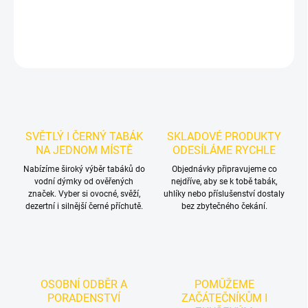
DETAILNÍ INFORMACE
ZEPTAT SE
HLÍDAT
SVĚTLÝ I ČERNÝ TABÁK
SKLADOVÉ PRODUKTY
NA JEDNOM MÍSTĚ
ODESÍLÁME RYCHLE
Nabízíme široký výběr tabáků do
Objednávky připravujeme co
vodní dýmky od ověřených
nejdříve, aby se k tobě tabák,
značek. Vyber si ovocné, svěží,
uhlíky nebo příslušenství dostaly
dezertní i silnější černé příchutě.
bez zbytečného čekání.
OSOBNÍ ODBĚR A
POMŮŽEME
PORADENSTVÍ
ZAČÁTEČNÍKŮM I