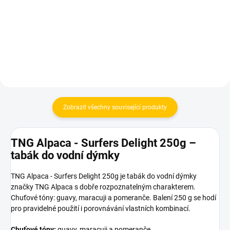
959 Kč
899 Kč
Do košíku
Do košíku
Zobrazit všechny související produkty
TNG Alpaca - Surfers Delight 250g –
tabák do vodní dýmky
TNG Alpaca - Surfers Delight 250g je tabák do vodní dýmky
značky TNG Alpaca s dobře rozpoznatelným charakterem.
Chuťové tóny: guavy, maracuji a pomeranče. Balení 250 g se hodí
pro pravidelné použití i porovnávání vlastních kombinací.
Chuťové tóny:
guavy, maracuji a pomeranče.