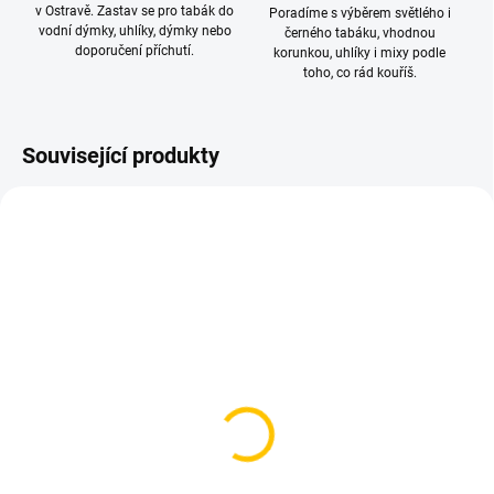
v Ostravě. Zastav se pro tabák do
Poradíme s výběrem světlého i
vodní dýmky, uhlíky, dýmky nebo
černého tabáku, vhodnou
doporučení příchutí.
korunkou, uhlíky i mixy podle
toho, co rád kouříš.
Související produkty
SKLADEM
SKLADEM
(4 KS)
(>5 KS)
Kleště na uhlíky Blade
Kuličky do vodní dýmky -
Hookah V1 – Gold
5mm (1 kus)
(Zlatá)
10 Kč