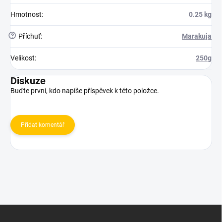
Hmotnost
:
0.25 kg
?
Příchuť
:
Marakuja
Velikost
:
250g
Diskuze
Buďte první, kdo napíše příspěvek k této položce.
Přidat komentář
Z
á