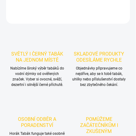
DETAILNÍ INFORMACE
ZEPTAT SE
HLÍDAT
SVĚTLÝ I ČERNÝ TABÁK
SKLADOVÉ PRODUKTY
NA JEDNOM MÍSTĚ
ODESÍLÁME RYCHLE
Nabízíme široký výběr tabáků do
Objednávky připravujeme co
vodní dýmky od ověřených
nejdříve, aby se k tobě tabák,
značek. Vyber si ovocné, svěží,
uhlíky nebo příslušenství dostaly
dezertní i silnější černé příchutě.
bez zbytečného čekání.
OSOBNÍ ODBĚR A
POMŮŽEME
PORADENSTVÍ
ZAČÁTEČNÍKŮM I
ZKUŠENÝM
Horák Tabák funguje také osobně