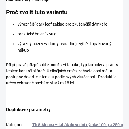
Chuťové tóny:
marakuje.
Proč zvolit tuto variantu
výraznější dark leaf základ pro zkušenější dýmkaře
praktické balení 250 g
výrazný název varianty usnadňuje výběr i opakovaný
nákup
Při přípravě přizpůsobte množství tabáku, typ korunky a práci s
teplem konkrétní řadě. U silnějších směsí začněte opatrněji a
postupně dolaďte intenzitu podle svých zkušeností. Produkt je
určen výhradně osobám starším 18 let.
Doplňkové parametry
Kategorie
:
TNG Alpaca – tabák do vodní dýmky 100 g a 250 g