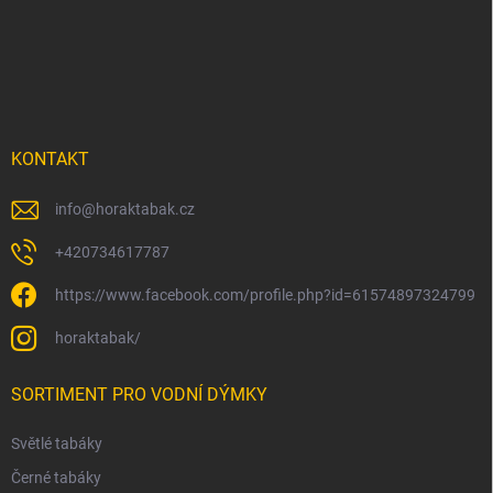
p
a
t
í
KONTAKT
info
@
horaktabak.cz
+420734617787
https://www.facebook.com/profile.php?id=61574897324799
horaktabak/
SORTIMENT PRO VODNÍ DÝMKY
Světlé tabáky
Černé tabáky