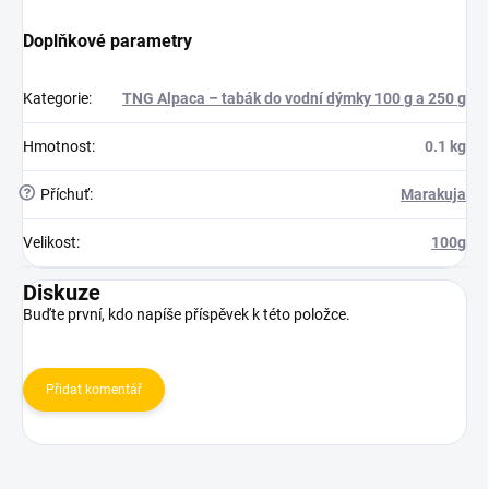
Doplňkové parametry
Kategorie
:
TNG Alpaca – tabák do vodní dýmky 100 g a 250 g
Hmotnost
:
0.1 kg
?
Příchuť
:
Marakuja
Velikost
:
100g
Diskuze
Buďte první, kdo napíše příspěvek k této položce.
Přidat komentář