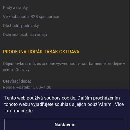
Rady a články
Velkoobchod a B2B spolupráce
Obchodní podmínky
Ochrana osobních údajů
PRODEJNA HORÁK TABÁK OSTRAVA
Objednávku si můžeš osobně vyzvednout v naší kamenné prodejně v
centru Ostravy.
Otevírací doba:
Pondělí–pátek: 15:00–1:00
Sobota–neděle: 16:00–1:00
Tento web používá soubory cookie. Dalším procházením
tohoto webu vyjadřujete souhlas s jejich používáním.. Více
Informace o prodejně a osobním odběru
informací
zde
.
Nastavení