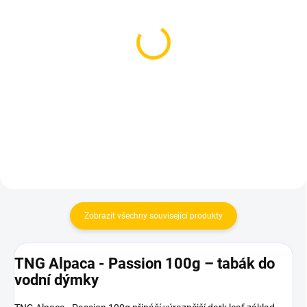
SKLADEM
SKLADEM
(3 KS)
(1 KS)
BlackBurn Real Passion
BlackBurn Red Energy
100g
100g
530 Kč
530 Kč
Do košíku
Do košíku
Zobrazit všechny související produkty
TNG Alpaca - Passion 100g – tabák do
vodní dýmky