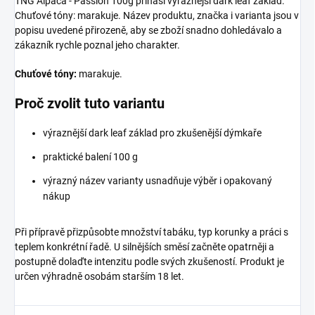
TNG Alpaca - Passion 100g přináší výraznější dark leaf základ.
Chuťové tóny: marakuje. Název produktu, značka i varianta jsou v
popisu uvedené přirozeně, aby se zboží snadno dohledávalo a
zákazník rychle poznal jeho charakter.
Chuťové tóny:
marakuje.
Proč zvolit tuto variantu
výraznější dark leaf základ pro zkušenější dýmkaře
praktické balení 100 g
výrazný název varianty usnadňuje výběr i opakovaný
nákup
Při přípravě přizpůsobte množství tabáku, typ korunky a práci s
teplem konkrétní řadě. U silnějších směsí začněte opatrněji a
postupně dolaďte intenzitu podle svých zkušeností. Produkt je
určen výhradně osobám starším 18 let.