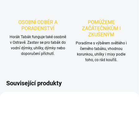
OSOBNÍ ODBĚR A
POMŮŽEME
PORADENSTVÍ
ZAČÁTEČNÍKŮM I
ZKUŠENÝM
Horák Tabák funguje také osobně
v Ostravě. Zastav se pro tabák do
Poradíme s výběrem světlého i
vodní dýmky, uhlíky, dýmky nebo
černého tabáku, vhodnou
doporučení příchutí.
korunkou, uhlíky i mixy podle
toho, co rád kouříš.
Související produkty
TIP
TIP