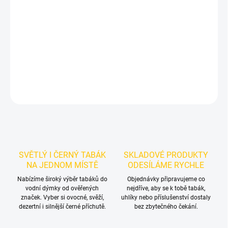
Příchuť: Marakuja.
TNG Alpaca - Passion 100g
je výraznější dark
leaf tabák do vodní dýmky značky TNG Alpaca.
Chuťové tóny:
marakuje. Hodí se samostatně i jako základ vlastních mixů.
DETAILNÍ INFORMACE
ZEPTAT SE
HLÍDAT
SVĚTLÝ I ČERNÝ TABÁK
SKLADOVÉ PRODUKTY
NA JEDNOM MÍSTĚ
ODESÍLÁME RYCHLE
Nabízíme široký výběr tabáků do
Objednávky připravujeme co
vodní dýmky od ověřených
nejdříve, aby se k tobě tabák,
značek. Vyber si ovocné, svěží,
uhlíky nebo příslušenství dostaly
dezertní i silnější černé příchutě.
bez zbytečného čekání.