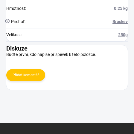
Hmotnost
:
0.25 kg
?
Příchuť
:
Broskev
Velikost
:
250g
Diskuze
Buďte první, kdo napíše příspěvek k této položce.
Přidat komentář
Z
á