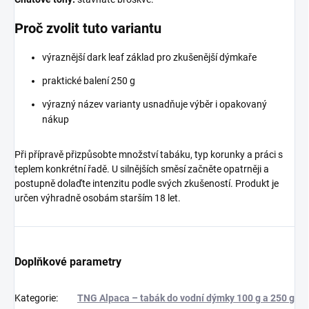
Proč zvolit tuto variantu
výraznější dark leaf základ pro zkušenější dýmkaře
praktické balení 250 g
výrazný název varianty usnadňuje výběr i opakovaný
nákup
Při přípravě přizpůsobte množství tabáku, typ korunky a práci s
teplem konkrétní řadě. U silnějších směsí začněte opatrněji a
postupně dolaďte intenzitu podle svých zkušeností. Produkt je
určen výhradně osobám starším 18 let.
Doplňkové parametry
Kategorie
:
TNG Alpaca – tabák do vodní dýmky 100 g a 250 g