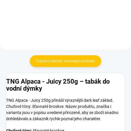
1 199 Kč
1 199 Kč
Do košíku
Do košíku
Zobrazit všechny související produkty
TNG Alpaca - Juicy 250g – tabák do
vodní dýmky
TNG Alpaca - Juicy 250g přináší výraznější dark leaf základ.
Chuťové tóny: šťavnaté broskve. Název produktu, značka i
varianta jsou v popisu uvedené přirozeně, aby se zboží snadno
dohledávalo a zákazník rychle poznal jeho charakter.
Chuťové tóny:
šťavnaté broskve.