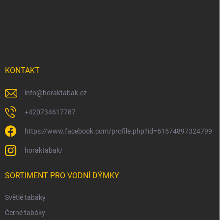
p
a
t
í
KONTAKT
info
@
horaktabak.cz
+420734617787
https://www.facebook.com/profile.php?id=61574897324799
horaktabak/
SORTIMENT PRO VODNÍ DÝMKY
Světlé tabáky
Černé tabáky