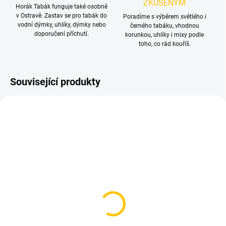
ZKUŠENÝM
Horák Tabák funguje také osobně
v Ostravě. Zastav se pro tabák do
Poradíme s výběrem světlého i
vodní dýmky, uhlíky, dýmky nebo
černého tabáku, vhodnou
doporučení příchutí.
korunkou, uhlíky i mixy podle
toho, co rád kouříš.
Související produkty
SKLADEM
SKLADEM
(3 KS)
(1 KS)
Azure BLACK - Carolina
Azure BLACK - Lifes A
Pch 250g
Pch 250g