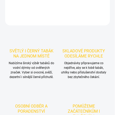
DETAILNÍ INFORMACE
ZEPTAT SE
HLÍDAT
SVĚTLÝ I ČERNÝ TABÁK
SKLADOVÉ PRODUKTY
NA JEDNOM MÍSTĚ
ODESÍLÁME RYCHLE
Nabízíme široký výběr tabáků do
Objednávky připravujeme co
vodní dýmky od ověřených
nejdříve, aby se k tobě tabák,
značek. Vyber si ovocné, svěží,
uhlíky nebo příslušenství dostaly
dezertní i silnější černé příchutě.
bez zbytečného čekání.
OSOBNÍ ODBĚR A
POMŮŽEME
PORADENSTVÍ
ZAČÁTEČNÍKŮM I