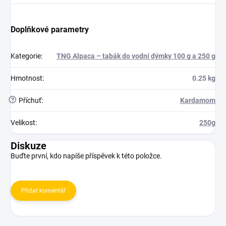
Doplňkové parametry
Kategorie
:
TNG Alpaca – tabák do vodní dýmky 100 g a 250 g
Hmotnost
:
0.25 kg
?
Příchuť
:
Kardamom
Velikost
:
250g
Diskuze
Buďte první, kdo napíše příspěvek k této položce.
Přidat komentář