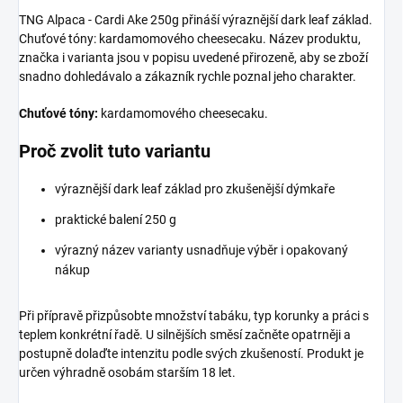
TNG Alpaca - Cardi Ake 250g přináší výraznější dark leaf základ.
Chuťové tóny: kardamomového cheesecaku. Název produktu,
značka i varianta jsou v popisu uvedené přirozeně, aby se zboží
snadno dohledávalo a zákazník rychle poznal jeho charakter.
Chuťové tóny:
kardamomového cheesecaku.
Proč zvolit tuto variantu
výraznější dark leaf základ pro zkušenější dýmkaře
praktické balení 250 g
výrazný název varianty usnadňuje výběr i opakovaný
nákup
Při přípravě přizpůsobte množství tabáku, typ korunky a práci s
teplem konkrétní řadě. U silnějších směsí začněte opatrněji a
postupně dolaďte intenzitu podle svých zkušeností. Produkt je
určen výhradně osobám starším 18 let.