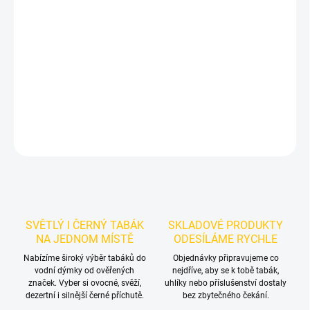
Příchuť: Kardamom.
TNG Alpaca - Cardi Ake 250g
je výraznější
dark leaf tabák do vodní dýmky značky TNG Alpaca.
Chuťové
tóny:
kardamomového cheesecaku. Vynikne samostatně a nabízí
prostor pro vlastní kombinace.
DETAILNÍ INFORMACE
ZEPTAT SE
HLÍDAT
SVĚTLÝ I ČERNÝ TABÁK
SKLADOVÉ PRODUKTY
NA JEDNOM MÍSTĚ
ODESÍLÁME RYCHLE
Nabízíme široký výběr tabáků do
Objednávky připravujeme co
vodní dýmky od ověřených
nejdříve, aby se k tobě tabák,
značek. Vyber si ovocné, svěží,
uhlíky nebo příslušenství dostaly
dezertní i silnější černé příchutě.
bez zbytečného čekání.