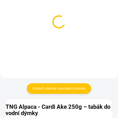
SKLADEM
SKLADEM
(1 KS)
(1 KS)
Azure BLACK - San
Azure BLACK - Spiced
Diego 250g
Brr 250g
1 199 Kč
1 199 Kč
Do košíku
Do košíku
Zobrazit všechny související produkty
TNG Alpaca - Cardi Ake 250g – tabák do
vodní dýmky