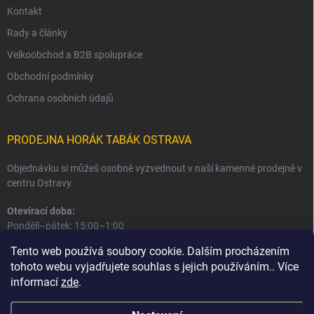
Kontakt
Rady a články
Velkoobchod a B2B spolupráce
Obchodní podmínky
Ochrana osobních údajů
PRODEJNA HORÁK TABÁK OSTRAVA
Objednávku si můžeš osobně vyzvednout v naší kamenné prodejně v
centru Ostravy.
Otevírací doba:
Pondělí–pátek: 15:00–1:00
Sobota–neděle: 16:00–1:00
Tento web používá soubory cookie. Dalším procházením
tohoto webu vyjadřujete souhlas s jejich používáním.. Více
Informace o prodejně a osobním odběru
informací
zde
.