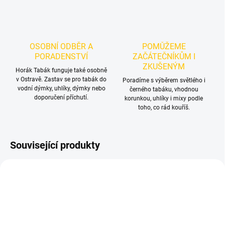
OSOBNÍ ODBĚR A
POMŮŽEME
PORADENSTVÍ
ZAČÁTEČNÍKŮM I
ZKUŠENÝM
Horák Tabák funguje také osobně
v Ostravě. Zastav se pro tabák do
Poradíme s výběrem světlého i
vodní dýmky, uhlíky, dýmky nebo
černého tabáku, vhodnou
doporučení příchutí.
korunkou, uhlíky i mixy podle
toho, co rád kouříš.
Související produkty