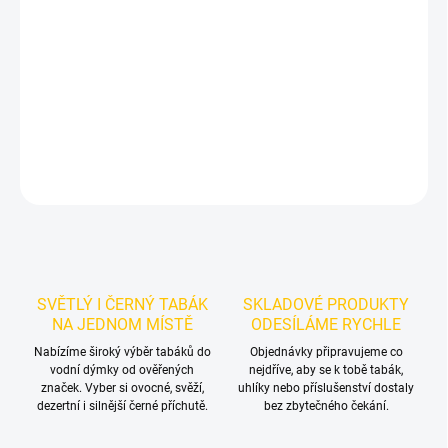
Příchuť: Máta.
Starwalker Mount Cain 50g
je světlý tabák do
vodní dýmky značky Starwalker.
Chuťové tóny:
máty a cukrové
třtiny. Hodí se samostatně i jako základ vlastních mixů.
DETAILNÍ INFORMACE
ZEPTAT SE
HLÍDAT
SVĚTLÝ I ČERNÝ TABÁK
SKLADOVÉ PRODUKTY
NA JEDNOM MÍSTĚ
ODESÍLÁME RYCHLE
Nabízíme široký výběr tabáků do
Objednávky připravujeme co
vodní dýmky od ověřených
nejdříve, aby se k tobě tabák,
značek. Vyber si ovocné, svěží,
uhlíky nebo příslušenství dostaly
dezertní i silnější černé příchutě.
bez zbytečného čekání.