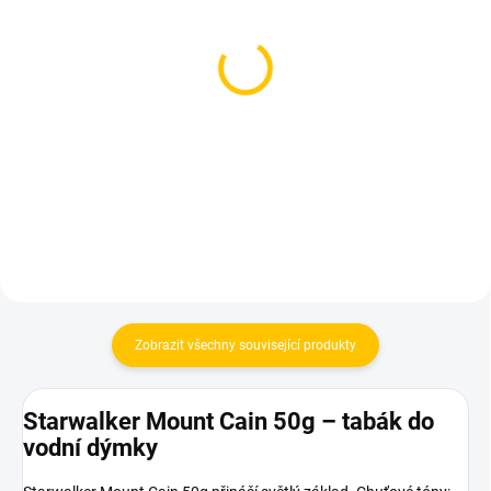
SKLADEM
SKLADEM
(1 KS)
(1 KS)
Dozaj Gold - Mnt 200g
Theo JO! Los Mintos
200g
699 Kč
759 Kč
Do košíku
Do košíku
Zobrazit všechny související produkty
Starwalker Mount Cain 50g – tabák do
vodní dýmky