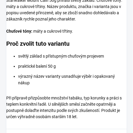
Starwalker Mount Cain 50g přináší světlý základ. Chuťové tóny:
máty a cukrové třtiny. Název produktu, značka i varianta jsou v
popisu uvedené přirozeně, aby se zboží snadno dohledávalo a
zákazník rychle poznal jeho charakter.
Chuťové tóny:
máty a cukrové třtiny.
Proč zvolit tuto variantu
světlý základ s přístupným chuťovým projevem
praktické balení 50 g
výrazný název varianty usnadňuje výběr i opakovaný
nákup
Při přípravě přizpůsobte množství tabáku, typ korunky a práci s
teplem konkrétní řadě. U silnějších směsí začněte opatrněji a
postupně dolaďte intenzitu podle svých zkušeností. Produkt je
určen výhradně osobám starším 18 let.