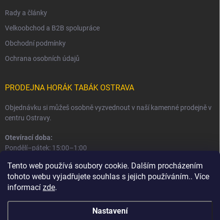
Rady a články
Velkoobchod a B2B spolupráce
Obchodní podmínky
Ochrana osobních údajů
PRODEJNA HORÁK TABÁK OSTRAVA
Objednávku si můžeš osobně vyzvednout v naší kamenné prodejně v
centru Ostravy.
Otevírací doba:
Pondělí–pátek: 15:00–1:00
Sobota–neděle: 16:00–1:00
Tento web používá soubory cookie. Dalším procházením
tohoto webu vyjadřujete souhlas s jejich používáním.. Více
Informace o prodejně a osobním odběru
informací
zde
.
Nastavení