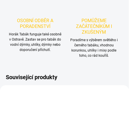
OSOBNÍ ODBĚR A
POMŮŽEME
PORADENSTVÍ
ZAČÁTEČNÍKŮM I
ZKUŠENÝM
Horák Tabák funguje také osobně
v Ostravě. Zastav se pro tabák do
Poradíme s výběrem světlého i
vodní dýmky, uhlíky, dýmky nebo
černého tabáku, vhodnou
doporučení příchutí.
korunkou, uhlíky i mixy podle
toho, co rád kouříš.
Související produkty