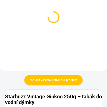
SKLADEM
(1 KS)
SKLADEM
(3 KS)
Azure BLACK - Ultra
Darkside Core Barvy C
Violet 250g
100g
1 199 Kč
470 Kč
Do košíku
Do košíku
Zobrazit všechny související produkty
Starbuzz Vintage Ginkco 250g – tabák do
vodní dýmky