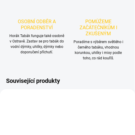
OSOBNÍ ODBĚR A
POMŮŽEME
PORADENSTVÍ
ZAČÁTEČNÍKŮM I
ZKUŠENÝM
Horák Tabák funguje také osobně
v Ostravě. Zastav se pro tabák do
Poradíme s výběrem světlého i
vodní dýmky, uhlíky, dýmky nebo
černého tabáku, vhodnou
doporučení příchutí.
korunkou, uhlíky i mixy podle
toho, co rád kouříš.
Související produkty