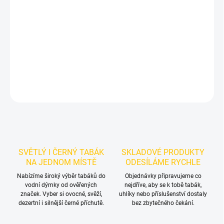
Příchuť: Citrus, máta, zázvor a med. Starbuzz Vintage Ginkco
250g je výraznější dark leaf tabák do vodní dýmky značky
Starbuzz. Hodí se samostatně i jako základ vlastních mixů.
DETAILNÍ INFORMACE
ZEPTAT SE
HLÍDAT
SVĚTLÝ I ČERNÝ TABÁK
SKLADOVÉ PRODUKTY
NA JEDNOM MÍSTĚ
ODESÍLÁME RYCHLE
Nabízíme široký výběr tabáků do
Objednávky připravujeme co
vodní dýmky od ověřených
nejdříve, aby se k tobě tabák,
značek. Vyber si ovocné, svěží,
uhlíky nebo příslušenství dostaly
dezertní i silnější černé příchutě.
bez zbytečného čekání.