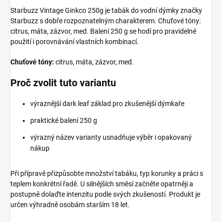
Starbuzz Vintage Ginkco 250g je tabák do vodní dýmky značky
Starbuzz s dobře rozpoznatelným charakterem. Chuťové tóny:
citrus, máta, zázvor, med. Balení 250 g se hodí pro pravidelné
použití i porovnávání vlastních kombinací.
Chuťové tóny:
citrus, máta, zázvor, med.
Proč zvolit tuto variantu
výraznější dark leaf základ pro zkušenější dýmkaře
praktické balení 250 g
výrazný název varianty usnadňuje výběr i opakovaný
nákup
Při přípravě přizpůsobte množství tabáku, typ korunky a práci s
teplem konkrétní řadě. U silnějších směsí začněte opatrněji a
postupně dolaďte intenzitu podle svých zkušeností. Produkt je
určen výhradně osobám starším 18 let.