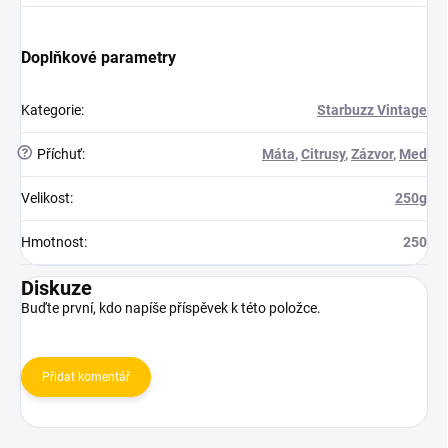
Doplňkové parametry
Kategorie
:
Starbuzz Vintage
?
Příchuť
:
Máta
,
Citrusy
,
Zázvor
,
Med
Velikost
:
250g
Hmotnost
:
250
Diskuze
Buďte první, kdo napíše příspěvek k této položce.
Přidat komentář