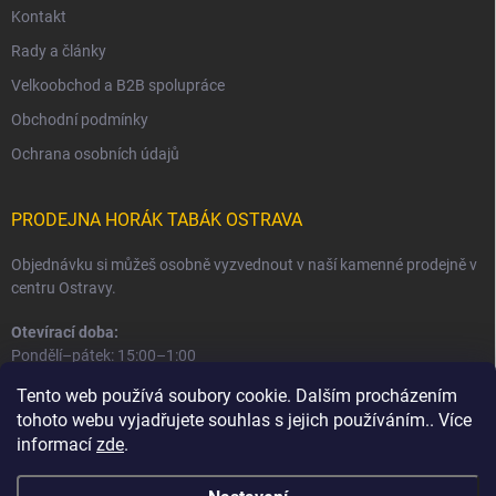
Kontakt
Rady a články
Velkoobchod a B2B spolupráce
Obchodní podmínky
Ochrana osobních údajů
PRODEJNA HORÁK TABÁK OSTRAVA
Objednávku si můžeš osobně vyzvednout v naší kamenné prodejně v
centru Ostravy.
Otevírací doba:
Pondělí–pátek: 15:00–1:00
Sobota–neděle: 16:00–1:00
Tento web používá soubory cookie. Dalším procházením
tohoto webu vyjadřujete souhlas s jejich používáním.. Více
Informace o prodejně a osobním odběru
informací
zde
.