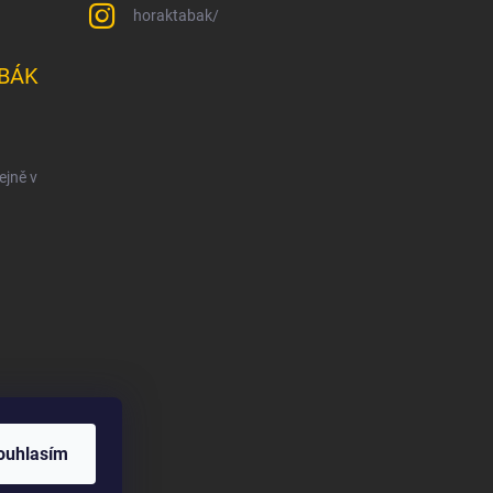
horaktabak/
BÁK
ejně v
ouhlasím