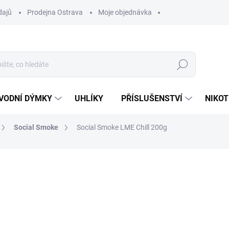
dajů
Prodejna Ostrava
Moje objednávka
Hledat
VODNÍ DÝMKY
UHLÍKY
PŘÍSLUŠENSTVÍ
NIKOT
Social Smoke
Social Smoke LME Chill 200g
ocení
ZNAČKA:
SOCIAL SMOKE
750 Kč
Měrná
VYPRODÁNO
cena:
MOŽNOSTI DORUČENÍ