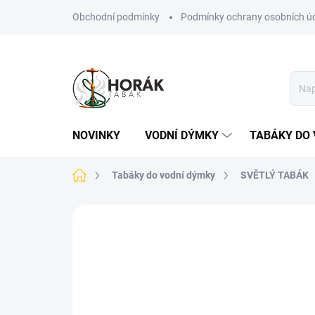
Přejít
Obchodní podmínky
Podmínky ochrany osobních ú
na
obsah
NOVINKY
VODNÍ DÝMKY
TABÁKY DO 
Domů
Tabáky do vodní dýmky
SVĚTLÝ TABÁK
Neohodnoceno
Podrobnosti hodn