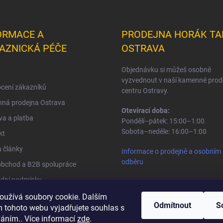
ORMACE A
PRODEJNA HORÁK TA
AZNICKÁ PÉČE
OSTRAVA
Objednávku si můžeš osobně
vyzvednout v naší kamenné prod
cení zákazníků
centru Ostravy.
ná prodejna Ostrava
Otevírací doba:
a a platba
Pondělí–pátek: 15:00–1:00
Sobota–neděle: 16:00–1:00
kt
 články
Informace o prodejně a osobním
odběru
obchod a B2B spolupráce
dní podmínky
na osobních údajů
oužívá soubory cookie. Dalším
Odmítnout
S
 tohoto webu vyjadřujete souhlas s
váním.. Více informací
zde
.