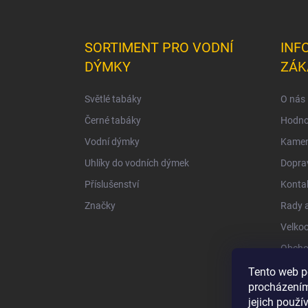
SORTIMENT PRO VODNÍ
INF
DÝMKY
ZÁK
Světlé tabáky
O nás
Černé tabáky
Hodno
Vodní dýmky
Kamen
Uhlíky do vodních dýmek
Doprav
Příslušenství
Konta
Značky
Rady a
Velko
Obcho
Ochra
Tento web p
procházením
jejich použí