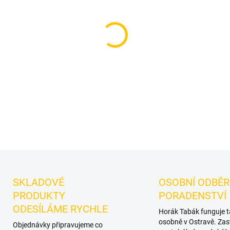
Příchuť: Máta, Limetka.
Soc
vodní dýmky značky Social
Oceníte jej samostatně i při
DETAILNÍ INFORMACE
SKLADOVÉ
OSOBNÍ ODBĚR
PRODUKTY
PORADENSTVÍ
ODESÍLÁME RYCHLE
Horák Tabák funguje 
osobně v Ostravě. Zas
Objednávky připravujeme co