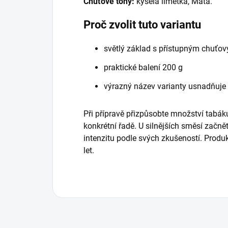
Chuťové tóny:
kyselá limetka, Máta.
Proč zvolit tuto variantu
světlý základ s přístupným chuťo
praktické balení 200 g
výrazný název varianty usnadňuje
Při přípravě přizpůsobte množství tabáku
konkrétní řadě. U silnějších směsí začně
intenzitu podle svých zkušeností. Prod
let.