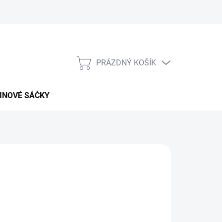
PRÁZDNÝ KOŠÍK
NÁKUPNÍ
KOŠÍK
INOVÉ SÁČKY