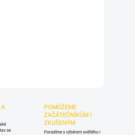
ial Smoke LME Chill 200g
je světlý tabák do
 Smoke.
Chuťové tóny:
kyselá limetka, Máta.
 kombinování s dalšími příchutěmi.
ZEPTAT SE
HLÍDAT
 A
POMŮŽEME
ZAČÁTEČNÍKŮM I
ZKUŠENÝM
také
tav se
Poradíme s výběrem světlého i