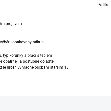
Velikos
vým projevem
 výběr i opakovaný nákup
, typ korunky a práci s teplem
te opatrněji a postupně dolaďte
ukt je určen výhradně osobám starším 18