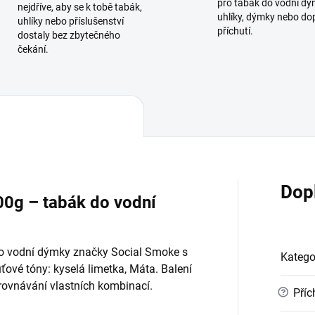
pro tabák do vodní dý
nejdříve, aby se k tobě tabák,
uhlíky, dýmky nebo do
uhlíky nebo příslušenství
příchutí.
dostaly bez zbytečného
čekání.
Dop
00g – tabák do vodní
do vodní dýmky značky Social Smoke s
Katego
ové tóny: kyselá limetka, Máta. Balení
orovnávání vlastních kombinací.
?
Příc