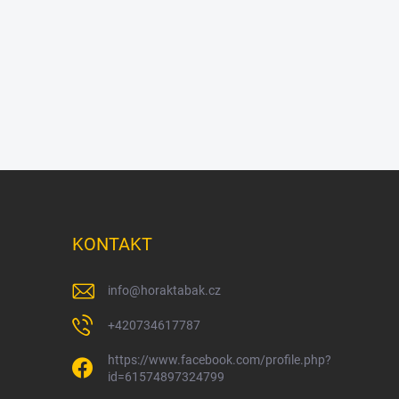
KONTAKT
info
@
horaktabak.cz
+420734617787
https://www.facebook.com/profile.php?
id=61574897324799