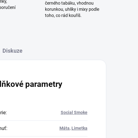
mky,
černého tabáku, vhodnou
poručení
korunkou, uhlíky i mixy podle
toho, co rád kouříš.
Diskuze
lňkové parametry
rie
:
Social Smoke
huť
:
Máta
,
Limetka