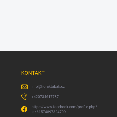
KONTAKT
info
@
horaktabak.cz
+420734617787
https://www.facebook.com/profile.php?
id=61574897324799