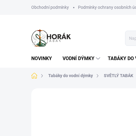
Přejít
Obchodní podmínky
Podmínky ochrany osobních ú
na
obsah
NOVINKY
VODNÍ DÝMKY
TABÁKY DO 
Domů
Tabáky do vodní dýmky
SVĚTLÝ TABÁK
Neohodnoceno
Podrobnosti hodn
NOVINKA