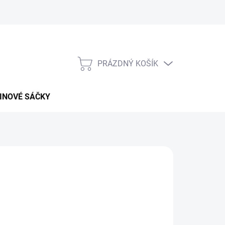
PRÁZDNÝ KOŠÍK
NÁKUPNÍ
KOŠÍK
INOVÉ SÁČKY