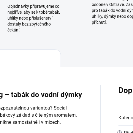
osobně v Ostravě. Zas
Objednávky připravujeme co
pro tabák do vodní dý
nejdříve, aby se k tobě tabák,
uhlíky, dýmky nebo do
uhlíky nebo příslušenství
příchutí.
dostaly bez zbytečného
čekání.
Dop
0g – tabák do vodní dýmky
ozpoznatelnou variantou? Social
abákový základ s čitelným aromatem.
Katego
ynikne samostatně i v mixech.
?
Příc