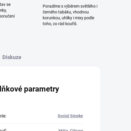
tav se
Poradíme s výběrem světlého i
mky,
černého tabáku, vhodnou
poručení
korunkou, uhlíky i mixy podle
toho, co rád kouříš.
Diskuze
lňkové parametry
rie
:
Social Smoke
huť
:
Máta
,
Citrusy