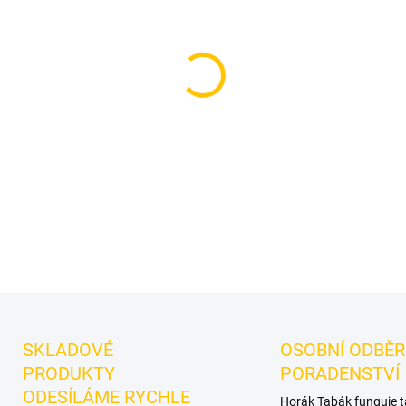
cena:
MOŽNOSTI DORUČENÍ
Příchuť: Máta, Citrusy.
Socia
dýmky značky Social Smoke
samostatně a nabízí prostor 
DETAILNÍ INFORMACE
SKLADOVÉ
OSOBNÍ ODBĚR
PRODUKTY
PORADENSTVÍ
ODESÍLÁME RYCHLE
Horák Tabák funguje 