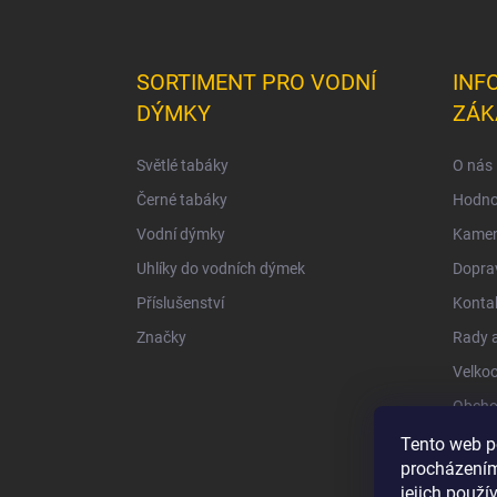
SORTIMENT PRO VODNÍ
INF
DÝMKY
ZÁK
Světlé tabáky
O nás
Černé tabáky
Hodno
Vodní dýmky
Kamen
Uhlíky do vodních dýmek
Doprav
Příslušenství
Konta
Značky
Rady a
Velko
Obcho
Ochra
Tento web p
procházením
jejich použí