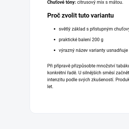
Chuťové tóny:
citrusový mix s mátou.
Proč zvolit tuto variantu
světlý základ s přístupným chuťo
praktické balení 200 g
výrazný název varianty usnadňuje
Při přípravě přizpůsobte množství tabáku
konkrétní řadě. U silnějších směsí začně
intenzitu podle svých zkušeností. Prod
let.