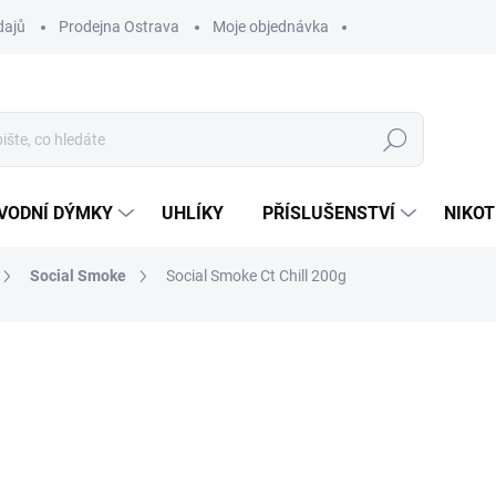
dajů
Prodejna Ostrava
Moje objednávka
Hledat
VODNÍ DÝMKY
UHLÍKY
PŘÍSLUŠENSTVÍ
NIKOT
Social Smoke
Social Smoke Ct Chill 200g
ocení
ZNAČKA:
SOCIAL SMOKE
750 Kč
Měrná
VYPRODÁNO