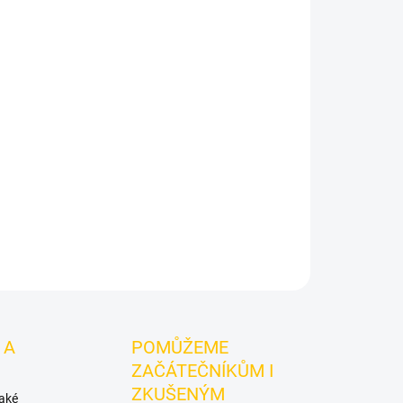
l Smoke Ct Chill 200g
je světlý tabák do vodní
.
Chuťové tóny:
citrusový mix s mátou. Vynikne
pro vlastní kombinace.
ZEPTAT SE
HLÍDAT
 A
POMŮŽEME
ZAČÁTEČNÍKŮM I
ZKUŠENÝM
také