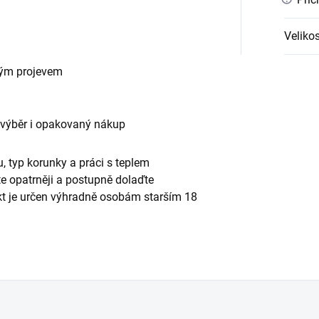
Velikos
vým projevem
 výběr i opakovaný nákup
, typ korunky a práci s teplem
te opatrněji a postupně dolaďte
ukt je určen výhradně osobám starším 18