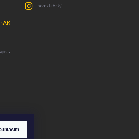
horaktabak/
BÁK
ejně v
ouhlasím