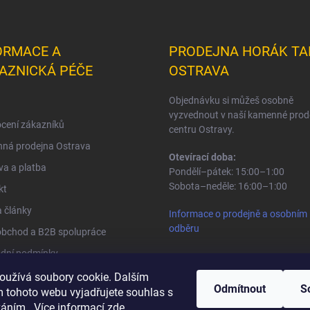
ORMACE A
PRODEJNA HORÁK TA
AZNICKÁ PÉČE
OSTRAVA
Objednávku si můžeš osobně
vyzvednout v naší kamenné prod
cení zákazníků
centru Ostravy.
ná prodejna Ostrava
Otevírací doba:
a a platba
Pondělí–pátek: 15:00–1:00
Sobota–neděle: 16:00–1:00
kt
 články
Informace o prodejně a osobním
odběru
obchod a B2B spolupráce
dní podmínky
na osobních údajů
oužívá soubory cookie. Dalším
Odmítnout
S
 tohoto webu vyjadřujete souhlas s
váním.. Více informací
zde
.