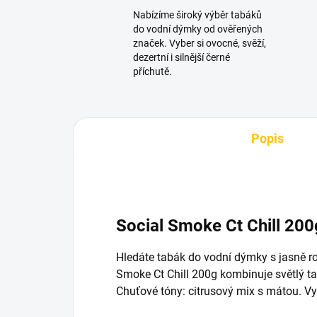
Nabízíme široký výběr tabáků
do vodní dýmky od ověřených
značek. Vyber si ovocné, svěží,
dezertní i silnější černé
příchutě.
Popis
Social Smoke Ct Chill 20
Hledáte tabák do vodní dýmky s jasně r
Smoke Ct Chill 200g kombinuje světlý t
Chuťové tóny: citrusový mix s mátou. V