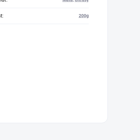
t
:
200g