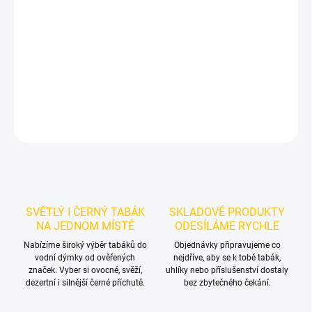
Příchuť: Cola.
Smyrna Dark - Colva 50g
je výraznější dark leaf
tabák do vodní dýmky značky Smyrna.
Chuťové tóny:
coca Cola.
Dobrá volba pro samostatnou přípravu i kreativní mixy.
DETAILNÍ INFORMACE
ZEPTAT SE
HLÍDAT
SVĚTLÝ I ČERNÝ TABÁK
SKLADOVÉ PRODUKTY
NA JEDNOM MÍSTĚ
ODESÍLÁME RYCHLE
Nabízíme široký výběr tabáků do
Objednávky připravujeme co
vodní dýmky od ověřených
nejdříve, aby se k tobě tabák,
značek. Vyber si ovocné, svěží,
uhlíky nebo příslušenství dostaly
dezertní i silnější černé příchutě.
bez zbytečného čekání.