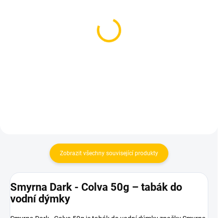
SKLADEM
SKLADEM
(4 KS)
(1 KS)
AO - Pružinka pro
Embery Fork Gold –
silikonovou hadici 12cm
vidlička na tabák
75 Kč
219 Kč
Do košíku
Do košíku
Zobrazit všechny související produkty
Smyrna Dark - Colva 50g – tabák do
vodní dýmky