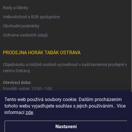
Rady a články
Velkoobchod a B2B spolupráce
Obchodní podmínky
Ochrana osobních údajů
PRODEJNA HORÁK TABÁK OSTRAVA
Objednávku si můžeš osobně vyzvednout v naší kamenné prodejně v
centru Ostravy.
Otevírací doba:
Pondělí–pátek: 15:00–1:00
Sobota–neděle: 16:00–1:00
Tento web používá soubory cookie. Dalším procházením
tohoto webu vyjadřujete souhlas s jejich používáním.. Více
Informace o prodejně a osobním odběru
informací
zde
.
Nastavení