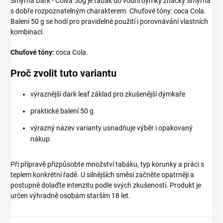
Smyrna Dark - Colva 50g je tabák do vodní dýmky značky Smyrna
s dobře rozpoznatelným charakterem. Chuťové tóny: coca Cola.
Balení 50 g se hodí pro pravidelné použití i porovnávání vlastních
kombinací.
Chuťové tóny:
coca Cola.
Proč zvolit tuto variantu
výraznější dark leaf základ pro zkušenější dýmkaře
praktické balení 50 g
výrazný název varianty usnadňuje výběr i opakovaný
nákup
Při přípravě přizpůsobte množství tabáku, typ korunky a práci s
teplem konkrétní řadě. U silnějších směsí začněte opatrněji a
postupně dolaďte intenzitu podle svých zkušeností. Produkt je
určen výhradně osobám starším 18 let.