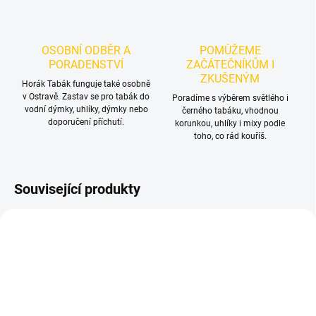
OSOBNÍ ODBĚR A
POMŮŽEME
PORADENSTVÍ
ZAČÁTEČNÍKŮM I
ZKUŠENÝM
Horák Tabák funguje také osobně
v Ostravě. Zastav se pro tabák do
Poradíme s výběrem světlého i
vodní dýmky, uhlíky, dýmky nebo
černého tabáku, vhodnou
doporučení příchutí.
korunkou, uhlíky i mixy podle
toho, co rád kouříš.
Související produkty
NOVINKA