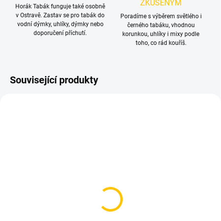
ZKUŠENÝM
Horák Tabák funguje také osobně
v Ostravě. Zastav se pro tabák do
Poradíme s výběrem světlého i
vodní dýmky, uhlíky, dýmky nebo
černého tabáku, vhodnou
doporučení příchutí.
korunkou, uhlíky i mixy podle
toho, co rád kouříš.
Související produkty
NOVINKA
SKLADEM
SKLADEM
(>5 KS)
(1 KS)
Těsnění pro korunku
Nosič na uhlíky - N2
Kaya 2ks
Black Size