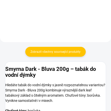
48 Kč
810 Kč
Do košíku
Do košíku
Zobrazit všechny související produkty
Smyrna Dark - Bluva 200g – tabák do
vodní dýmky
Hledáte tabák do vodní dýmky s jasně rozpoznatelnou variantou?
Smyrna Dark - Bluva 200g kombinuje výraznější dark leaf
tabákový základ s čitelným aromatem. Chuťové tóny: borůvka.
Vynikne samostatně i v mixech.
Chuťové tóny:
borůvka.