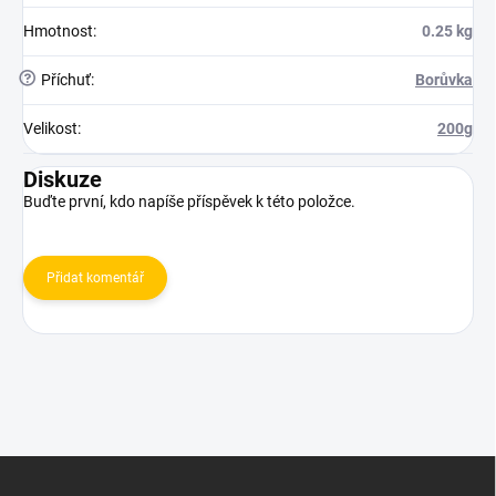
Hmotnost
:
0.25 kg
?
Příchuť
:
Borůvka
Velikost
:
200g
Diskuze
Buďte první, kdo napíše příspěvek k této položce.
Přidat komentář
Z
á