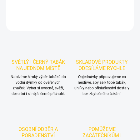
DETAILNÍ INFORMACE
ZEPTAT SE
HLÍDAT
SVĚTLÝ I ČERNÝ TABÁK
SKLADOVÉ PRODUKTY
NA JEDNOM MÍSTĚ
ODESÍLÁME RYCHLE
Nabízíme široký výběr tabáků do
Objednávky připravujeme co
vodní dýmky od ověřených
nejdříve, aby se k tobě tabák,
značek. Vyber si ovocné, svěží,
uhlíky nebo příslušenství dostaly
dezertní i silnější černé příchutě.
bez zbytečného čekání.
OSOBNÍ ODBĚR A
POMŮŽEME
PORADENSTVÍ
ZAČÁTEČNÍKŮM I