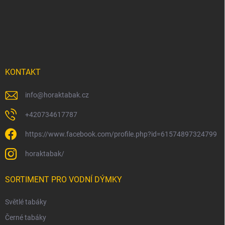
p
a
t
í
KONTAKT
info
@
horaktabak.cz
+420734617787
https://www.facebook.com/profile.php?id=61574897324799
horaktabak/
SORTIMENT PRO VODNÍ DÝMKY
Světlé tabáky
Černé tabáky