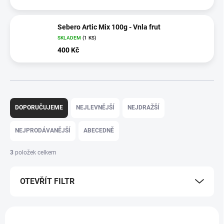
Sebero Artic Mix 100g - Vnla frut
SKLADEM
(1 KS)
400 Kč
Ř
a
DOPORUČUJEME
NEJLEVNĚJŠÍ
NEJDRAŽŠÍ
z
e
NEJPRODÁVANĚJŠÍ
ABECEDNĚ
n
í
3
položek celkem
p
r
OTEVŘÍT FILTR
o
d
u
V
k
ý