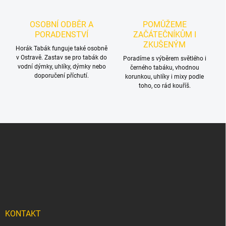
i
s
OSOBNÍ ODBĚR A
POMŮŽEME
u
PORADENSTVÍ
ZAČÁTEČNÍKŮM I
ZKUŠENÝM
Horák Tabák funguje také osobně
v Ostravě. Zastav se pro tabák do
Poradíme s výběrem světlého i
vodní dýmky, uhlíky, dýmky nebo
černého tabáku, vhodnou
doporučení příchutí.
korunkou, uhlíky i mixy podle
toho, co rád kouříš.
Z
á
p
a
t
í
KONTAKT