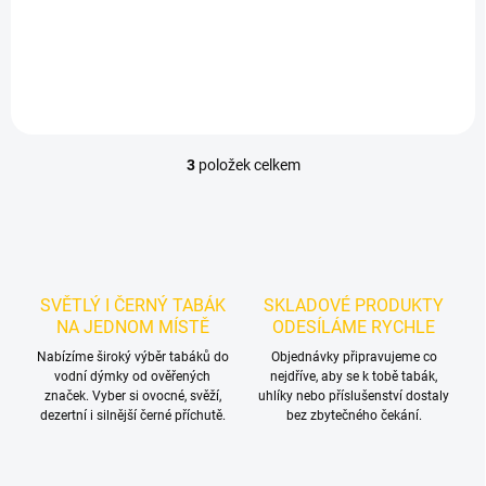
dark leaf tabák do vodní
dýmky značky Sebero.
Chuťové tóny: ananas. Dobrá
volba pro samostatnou
přípravu i kreativní mixy.
3
položek celkem
O
v
l
á
d
a
c
SVĚTLÝ I ČERNÝ TABÁK
SKLADOVÉ PRODUKTY
í
NA JEDNOM MÍSTĚ
ODESÍLÁME RYCHLE
p
r
Nabízíme široký výběr tabáků do
Objednávky připravujeme co
vodní dýmky od ověřených
v
nejdříve, aby se k tobě tabák,
značek. Vyber si ovocné, svěží,
uhlíky nebo příslušenství dostaly
k
dezertní i silnější černé příchutě.
bez zbytečného čekání.
y
v
ý
p