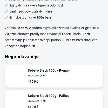
✅ Hustý dým a skvělá tepelná odolnost
✅ Ideální pro pokročilé dýmkaře
✅ Nyní dostupný i ve
100g balení
Značka
Sebero
je známá svým důrazem na kvalitu, originalitu a
výrazné chuťové profily inspirované přírodou. Řada
Black
představuje její nejintenzivnější podobu – pro ty, kteří chtějí cítit
každý tah naplno. 🖤
Nejprodávanější
Sebero Black 100g - Pynapl
SKLADEM
(2 KS)
410 Kč
Sebero Black 100g - Faihoa
SKLADEM
(1 KS)
410 Kč