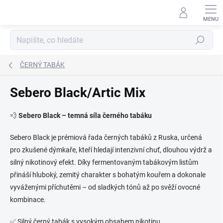
Přejít
na
obsah
Hledat
ČERNÝ TABÁK
Sebero Black/Artic Mix
💨
Sebero Black – temná síla černého tabáku
Sebero Black je prémiová řada černých tabáků z Ruska, určená
pro zkušené dýmkaře, kteří hledají intenzivní chuť, dlouhou výdrž a
silný nikotinový efekt. Díky fermentovaným tabákovým listům
přináší hluboký, zemitý charakter s bohatým kouřem a dokonale
vyváženými příchutěmi – od sladkých tónů až po svěží ovocné
kombinace.
✅ Silný černý tabák s vysokým obsahem nikotinu