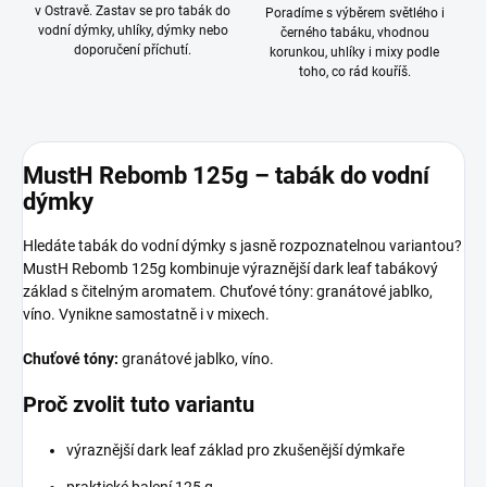
v Ostravě. Zastav se pro tabák do
Poradíme s výběrem světlého i
vodní dýmky, uhlíky, dýmky nebo
černého tabáku, vhodnou
doporučení příchutí.
korunkou, uhlíky i mixy podle
toho, co rád kouříš.
MustH Rebomb 125g – tabák do vodní
dýmky
Hledáte tabák do vodní dýmky s jasně rozpoznatelnou variantou?
MustH Rebomb 125g kombinuje výraznější dark leaf tabákový
základ s čitelným aromatem. Chuťové tóny: granátové jablko,
víno. Vynikne samostatně i v mixech.
Chuťové tóny:
granátové jablko, víno.
Proč zvolit tuto variantu
výraznější dark leaf základ pro zkušenější dýmkaře
praktické balení 125 g