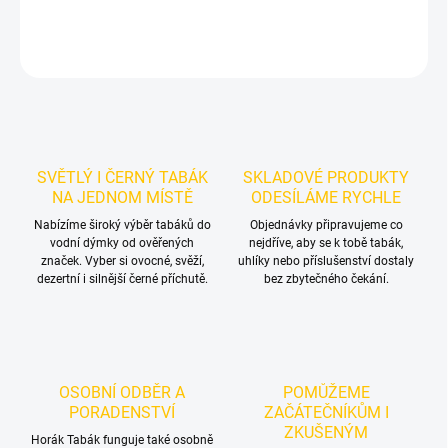
DETAILNÍ INFORMACE
ZEPTAT SE
HLÍDAT
SVĚTLÝ I ČERNÝ TABÁK
SKLADOVÉ PRODUKTY
NA JEDNOM MÍSTĚ
ODESÍLÁME RYCHLE
Nabízíme široký výběr tabáků do
Objednávky připravujeme co
vodní dýmky od ověřených
nejdříve, aby se k tobě tabák,
značek. Vyber si ovocné, svěží,
uhlíky nebo příslušenství dostaly
dezertní i silnější černé příchutě.
bez zbytečného čekání.
OSOBNÍ ODBĚR A
POMŮŽEME
PORADENSTVÍ
ZAČÁTEČNÍKŮM I
ZKUŠENÝM
Horák Tabák funguje také osobně