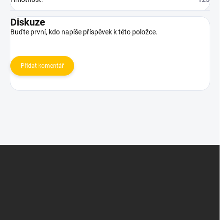
Diskuze
Buďte první, kdo napíše příspěvek k této položce.
Přidat komentář
Z
á
p
a
t
í