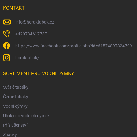
KONTAKT
info
@
horaktabak.cz
+420734617787
https://www.facebook.com/profile.php?id=61574897324799
horaktabak/
SORTIMENT PRO VODNÍ DÝMKY
Světlé tabáky
Černé tabáky
Vodní dýmky
Uhlíky do vodních dýmek
Příslušenství
Značky