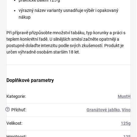
výrazný název varianty usnadňuje výběr i opakovaný
nákup
Při přípravě přizpůsobte množství tabáku, typ korunky a práci s
teplem konkrétní řadě. U silnějších směsí začněte opatrněji a
postupně dolaďte intenzitu podle svých zkušeností. Produkt je
určen výhradně osobám starším 18 let.
Doplňkové parametry
Kategorie
:
MustH
?
Příchuť
:
Granátové jablko
,
Víno
Velikost
:
125g
Hmotnost
:
125