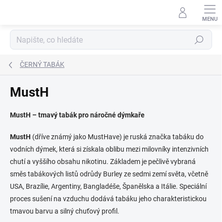
Přejít
na
obsah
Hledat
ČERNÝ TABÁK
MustH
MustH – tmavý tabák pro náročné dýmkaře
MustH
(dříve známý jako MustHave) je ruská značka tabáku do
vodních dýmek, která si získala oblibu mezi milovníky intenzivních
chutí a vyššího obsahu nikotinu.
Základem je pečlivě vybraná
směs tabákových listů odrůdy Burley ze sedmi zemí světa, včetně
USA, Brazílie, Argentiny, Bangladéše, Španělska a Itálie.
Speciální
proces sušení na vzduchu dodává tabáku jeho charakteristickou
tmavou barvu a silný chuťový profil.