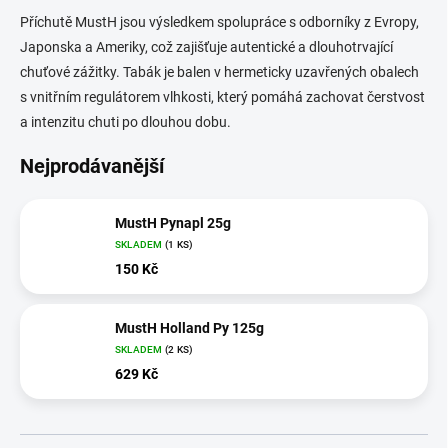
Příchutě MustH jsou výsledkem spolupráce s odborníky z Evropy,
Japonska a Ameriky, což zajišťuje autentické a dlouhotrvající
chuťové zážitky.
Tabák je balen v hermeticky uzavřených obalech
s vnitřním regulátorem vlhkosti, který pomáhá zachovat čerstvost
a intenzitu chuti po dlouhou dobu.
Nejprodávanější
MustH Pynapl 25g
SKLADEM
(1 KS)
150 Kč
MustH Holland Py 125g
SKLADEM
(2 KS)
629 Kč