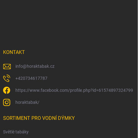
Z
á
p
a
t
í
KONTAKT
info
@
horaktabak.cz
+420734617787
https://www.facebook.com/profile.php?id=61574897324799
horaktabak/
SORTIMENT PRO VODNÍ DÝMKY
Světlé tabáky