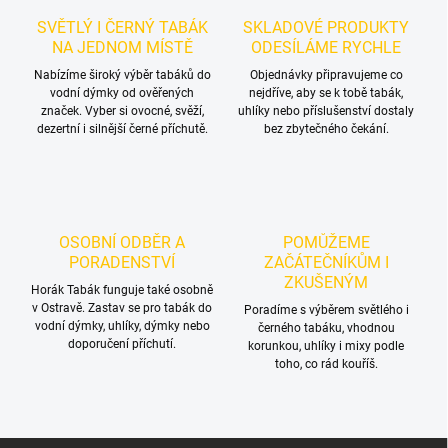
a
c
SVĚTLÝ I ČERNÝ TABÁK
SKLADOVÉ PRODUKTY
í
NA JEDNOM MÍSTĚ
ODESÍLÁME RYCHLE
p
r
Nabízíme široký výběr tabáků do
Objednávky připravujeme co
vodní dýmky od ověřených
v
nejdříve, aby se k tobě tabák,
značek. Vyber si ovocné, svěží,
uhlíky nebo příslušenství dostaly
k
dezertní i silnější černé příchutě.
bez zbytečného čekání.
y
v
ý
p
i
s
OSOBNÍ ODBĚR A
POMŮŽEME
u
PORADENSTVÍ
ZAČÁTEČNÍKŮM I
ZKUŠENÝM
Horák Tabák funguje také osobně
v Ostravě. Zastav se pro tabák do
Poradíme s výběrem světlého i
vodní dýmky, uhlíky, dýmky nebo
černého tabáku, vhodnou
doporučení příchutí.
korunkou, uhlíky i mixy podle
toho, co rád kouříš.