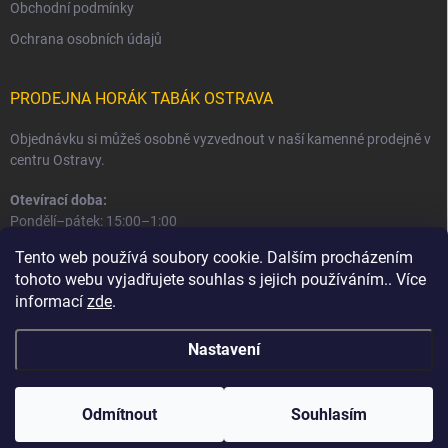
Obchodní podmínky
Ochrana osobních údajů
PRODEJNA HORÁK TABÁK OSTRAVA
Objednávku si můžeš osobně vyzvednout v naší kamenné prodejně v
centru Ostravy.
Otevírací doba:
Pondělí–pátek: 15:00–1:00
Sobota–neděle: 16:00–1:00
Tento web používá soubory cookie. Dalším procházením
tohoto webu vyjadřujete souhlas s jejich používáním.. Více
Informace o prodejně a osobním odběru
informací
zde
.
Nastavení
Copyright 2026
Horák Tabák
. Všechna práva vyhrazena.
Odmítnout
Souhlasím
Vytvořil Shoptet