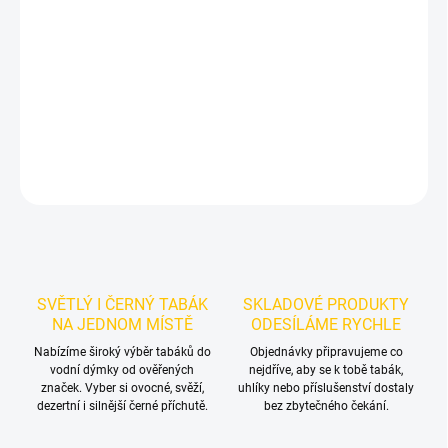
Příchuť: Holandský muffin. MustH Holland Py 125g je výraznější
dark leaf tabák do vodní dýmky značky MustH. Hodí se
samostatně i jako základ vlastních mixů.
DETAILNÍ INFORMACE
ZEPTAT SE
HLÍDAT
SVĚTLÝ I ČERNÝ TABÁK
SKLADOVÉ PRODUKTY
NA JEDNOM MÍSTĚ
ODESÍLÁME RYCHLE
Nabízíme široký výběr tabáků do
Objednávky připravujeme co
vodní dýmky od ověřených
nejdříve, aby se k tobě tabák,
značek. Vyber si ovocné, svěží,
uhlíky nebo příslušenství dostaly
dezertní i silnější černé příchutě.
bez zbytečného čekání.