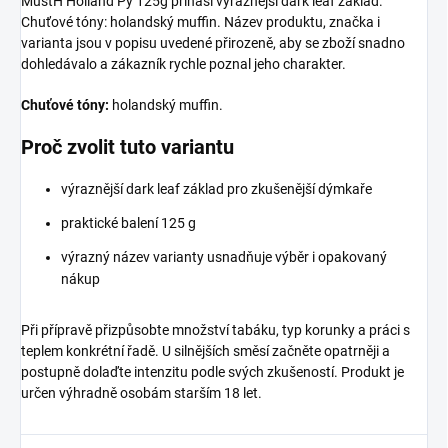
MustH Holland Py 125g přináší výraznější dark leaf základ.
Chuťové tóny: holandský muffin. Název produktu, značka i
varianta jsou v popisu uvedené přirozeně, aby se zboží snadno
dohledávalo a zákazník rychle poznal jeho charakter.
Chuťové tóny:
holandský muffin.
Proč zvolit tuto variantu
výraznější dark leaf základ pro zkušenější dýmkaře
praktické balení 125 g
výrazný název varianty usnadňuje výběr i opakovaný
nákup
Při přípravě přizpůsobte množství tabáku, typ korunky a práci s
teplem konkrétní řadě. U silnějších směsí začněte opatrněji a
postupně dolaďte intenzitu podle svých zkušeností. Produkt je
určen výhradně osobám starším 18 let.