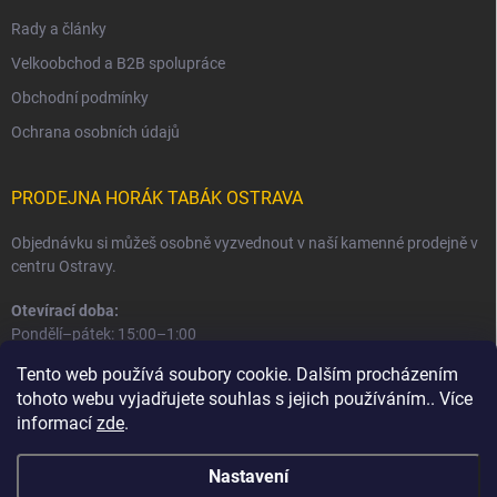
Rady a články
Velkoobchod a B2B spolupráce
Obchodní podmínky
Ochrana osobních údajů
PRODEJNA HORÁK TABÁK OSTRAVA
Objednávku si můžeš osobně vyzvednout v naší kamenné prodejně v
centru Ostravy.
Otevírací doba:
Pondělí–pátek: 15:00–1:00
Sobota–neděle: 16:00–1:00
Tento web používá soubory cookie. Dalším procházením
tohoto webu vyjadřujete souhlas s jejich používáním.. Více
Informace o prodejně a osobním odběru
informací
zde
.
Nastavení