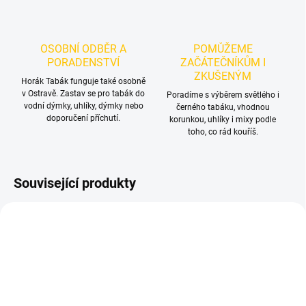
OSOBNÍ ODBĚR A
POMŮŽEME
PORADENSTVÍ
ZAČÁTEČNÍKŮM I
ZKUŠENÝM
Horák Tabák funguje také osobně
v Ostravě. Zastav se pro tabák do
Poradíme s výběrem světlého i
vodní dýmky, uhlíky, dýmky nebo
černého tabáku, vhodnou
doporučení příchutí.
korunkou, uhlíky i mixy podle
toho, co rád kouříš.
Související produkty