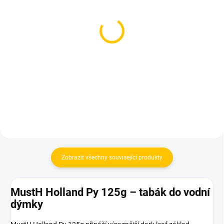
SKLADEM
SKLADEM
(1 KS)
(2 KS)
Bonche - Chs Ake 120g
Dozaj Gold - Lambada
200g
1 200 Kč
699 Kč
Do košíku
Do košíku
Zobrazit všechny související produkty
MustH Holland Py 125g – tabák do vodní
dýmky