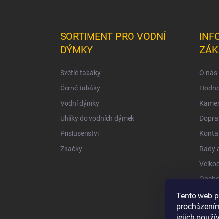
SORTIMENT PRO VODNÍ
INF
DÝMKY
ZÁK
Světlé tabáky
O nás
Černé tabáky
Hodno
Vodní dýmky
Kamen
Uhlíky do vodních dýmek
Doprav
Příslušenství
Konta
Značky
Rady a
Velko
Obcho
Ochra
Tento web p
procházením
jejich použí