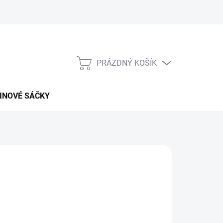
PRÁZDNÝ KOŠÍK
NÁKUPNÍ
KOŠÍK
INOVÉ SÁČKY