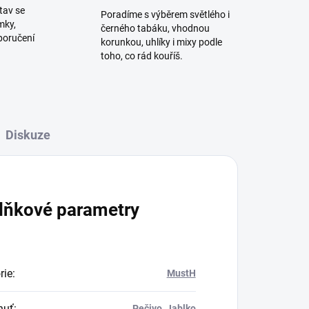
tav se
Poradíme s výběrem světlého i
mky,
černého tabáku, vhodnou
poručení
korunkou, uhlíky i mixy podle
toho, co rád kouříš.
Diskuze
lňkové parametry
rie
:
MustH
huť
:
Pečivo
,
Jablko