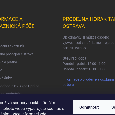
ORMACE A
PRODEJNA HORÁK TA
AZNICKÁ PÉČE
OSTRAVA
Objednávku si můžeš osobně
vyzvednout v naší kamenné prod
cení zákazníků
centru Ostravy.
ná prodejna Ostrava
Otevírací doba:
a a platba
Pondělí–pátek: 15:00–1:00
Sobota–neděle: 16:00–1:00
kt
 články
Informace o prodejně a osobním
odběru
obchod a B2B spolupráce
dní podmínky
na osobních údajů
oužívá soubory cookie. Dalším
Odmítnout
S
 tohoto webu vyjadřujete souhlas s
váním.. Více informací
zde
.