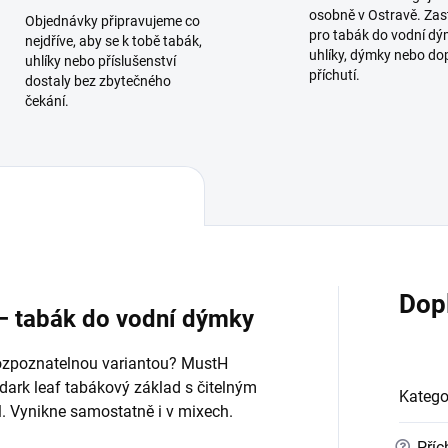
osobně v Ostravě. Zas
Objednávky připravujeme co
pro tabák do vodní dý
nejdříve, aby se k tobě tabák,
uhlíky, dýmky nebo do
uhlíky nebo příslušenství
příchutí.
dostaly bez zbytečného
čekání.
Dop
– tabák do vodní dýmky
rozpoznatelnou variantou? MustH
dark leaf tabákový základ s čitelným
Katego
. Vynikne samostatně i v mixech.
?
Příc