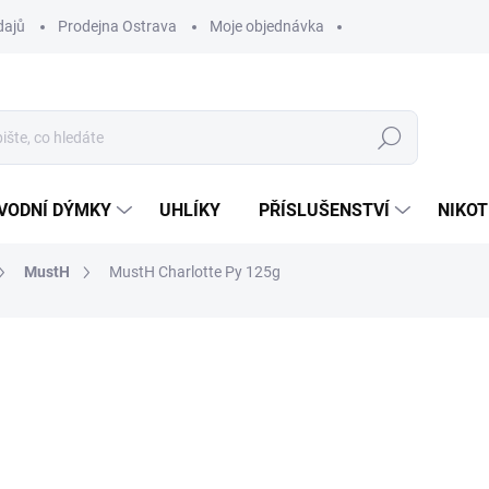
dajů
Prodejna Ostrava
Moje objednávka
Hledat
VODNÍ DÝMKY
UHLÍKY
PŘÍSLUŠENSTVÍ
NIKOT
MustH
MustH Charlotte Py 125g
ocení
ZNAČKA:
MUSTH
629 Kč
Měrná
VYPRODÁNO