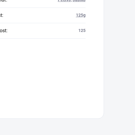
t
:
125g
ost
:
125