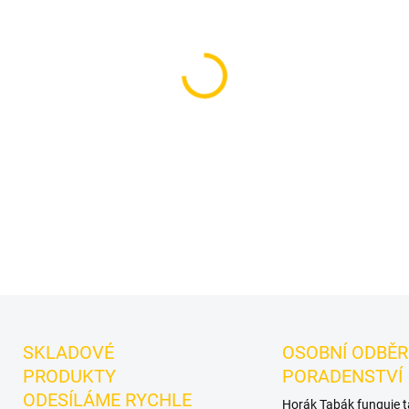
cena:
MOŽNOSTI DORUČENÍ
Příchuť: Jablečný štrůdl. Mus
tabák do vodní dýmky značky
vlastních mixů.
DETAILNÍ INFORMACE
SKLADOVÉ
OSOBNÍ ODBĚR
PRODUKTY
PORADENSTVÍ
ODESÍLÁME RYCHLE
Horák Tabák funguje 