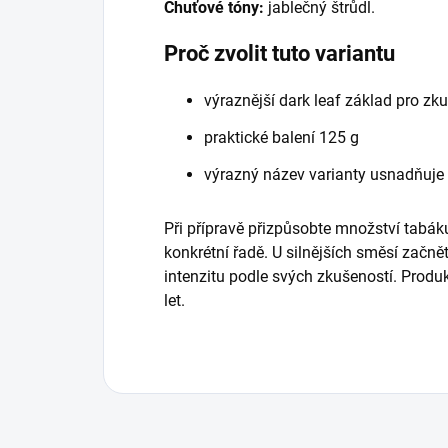
Chuťové tóny:
jablečný štrůdl.
Proč zvolit tuto variantu
výraznější dark leaf základ pro zk
praktické balení 125 g
výrazný název varianty usnadňuje
Při přípravě přizpůsobte množství tabáku
konkrétní řadě. U silnějších směsí začně
intenzitu podle svých zkušeností. Prod
let.