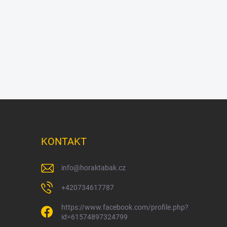
KONTAKT
info
@
horaktabak.cz
+420734617787
https://www.facebook.com/profile.php?
id=61574897324799