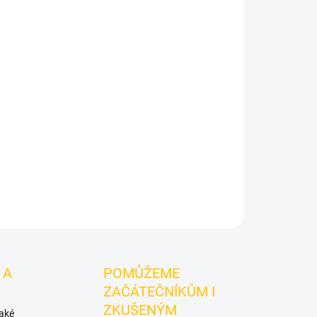
tH Charlotte Py 125g je výraznější dark leaf
 MustH. Hodí se samostatně i jako základ
ZEPTAT SE
HLÍDAT
 A
POMŮŽEME
ZAČÁTEČNÍKŮM I
ZKUŠENÝM
také