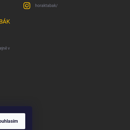
horaktabak/
BÁK
ejně v
ouhlasím