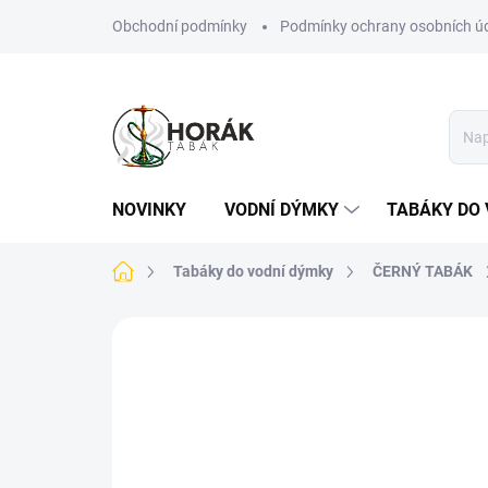
Přejít
Obchodní podmínky
Podmínky ochrany osobních ú
na
obsah
NOVINKY
VODNÍ DÝMKY
TABÁKY DO 
Domů
Tabáky do vodní dýmky
ČERNÝ TABÁK
Neohodnoceno
Podrobnosti hodn
TIP