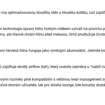
má optimalizovanou tloušťku stěn a hloubku kotlíku, což zajišť
í technologie úpravy hlíny horkým mlékem vytváří na povrchu p
rvu, ale hlavně chrání hlínu před melasou, čímž prodlužuje život
ní červená hlína funguje jako vynikající akumulátor. Jakmile koru
 zajišťuje skvělý airflow (tah), který oceníte zejména u "nabití na
svými rozměry plně kompatibilní s většinou heat management sy
očné domácí uživatele, tak pro shisha lounge, kde korunky dostá