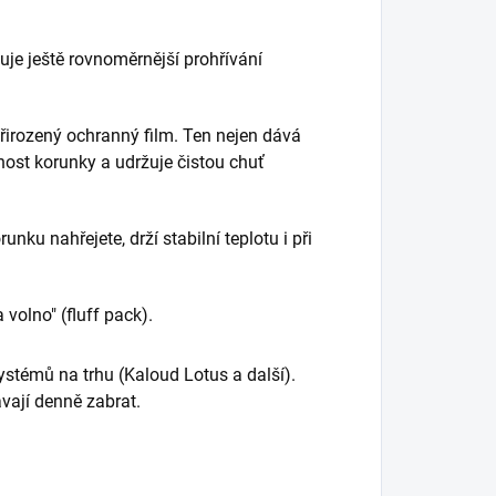
uje ještě rovnoměrnější prohřívání
řirozený ochranný film. Ten nejen dává
nost korunky a udržuje čistou chuť
nku nahřejete, drží stabilní teplotu i při
 volno" (fluff pack).
stémů na trhu (Kaloud Lotus a další).
vají denně zabrat.