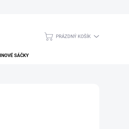
PRÁZDNÝ KOŠÍK
NÁKUPNÍ
KOŠÍK
INOVÉ SÁČKY