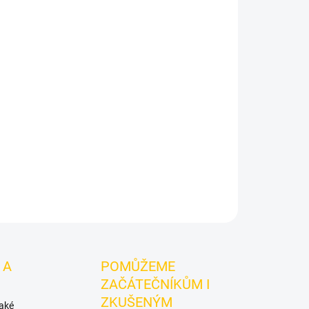
usto Turkish V 2.0 Milk
je korunka pro vodní
vu tabáku a stabilní práci s teplem. Inovovaná
y z červené hlíny s mléčným výpalem. Gusto
pšený tvar pro ještě lepší stabilitu a distribuci
ZEPTAT SE
HLÍDAT
 A
POMŮŽEME
ZAČÁTEČNÍKŮM I
ZKUŠENÝM
také