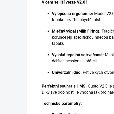
V čem se liší verze V2.0?
Vylepšená ergonomie:
Model V2.0 
tabáku bez "hluchých" míst.
Mléčný výpal (Milk Firing):
Tradičn
korunce její specifickou hnědou ba
tabáku.
Vysoká tepelná setrvačnost:
Masiv
delších sessions s přáteli.
Univerzální dno:
Pět velkých otvorů
Perfektní souhra s HMS:
Gusto V2.0 je 
Díky své odolnosti je vhodná jak pro nár
Technické parametry: