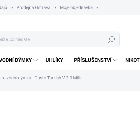
dajů
Prodejna Ostrava
Moje objednávka
Hledat
VODNÍ DÝMKY
UHLÍKY
PŘÍSLUŠENSTVÍ
NIKOT
ro vodní dýmku - Gusto Turkish V 2.0 Milk
ocení
ZNAČKA:
GUSTO
340 Kč
Měrná
VYPRODÁNO