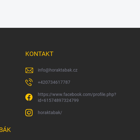
KONTAKT
info
@
horaktabak.cz
+420734617787
https://www.facebook.com/profile.php?
id=61574897324799
horaktabak/
BÁK