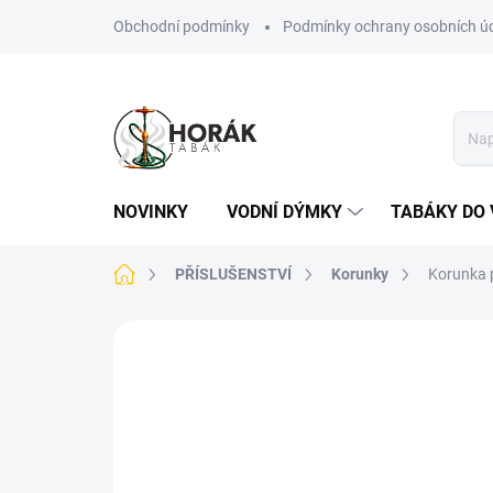
Přejít
Obchodní podmínky
Podmínky ochrany osobních ú
na
obsah
NOVINKY
VODNÍ DÝMKY
TABÁKY DO 
Domů
PŘÍSLUŠENSTVÍ
Korunky
Korunka p
Neohodnoceno
Podrobnosti hodn
NOVINKA