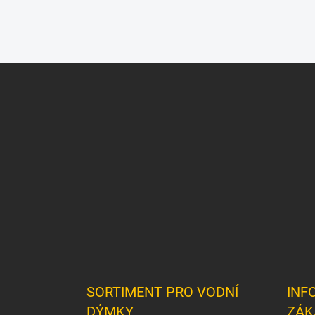
Z
á
p
a
t
í
SORTIMENT PRO VODNÍ
INF
DÝMKY
ZÁK