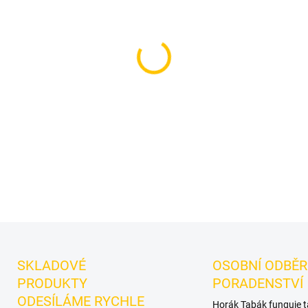
cena:
MOŽNOSTI DORUČENÍ
Korunka pro vodní dýmku - G
dýmku pro spolehlivou přípra
verze oblíbené ruské korunk
Turkish V2.0 Milk přináší vyle
tepla. Tato masivní.
DETAILNÍ INFORMACE
SKLADOVÉ
OSOBNÍ ODBĚR
PRODUKTY
PORADENSTVÍ
ODESÍLÁME RYCHLE
Horák Tabák funguje 