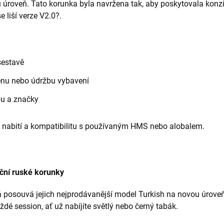
úroveň. Tato korunka byla navržena tak, aby poskytovala konzis
e liší verze V2.0?.
sestavě
měnu nebo údržbu vybavení
pu a značky
 nabití a kompatibilitu s používaným HMS nebo alobalem.
iční ruské korunky
rá posouvá jejich nejprodávanější model Turkish na novou úrove
ždé session, ať už nabíjíte světlý nebo černý tabák.