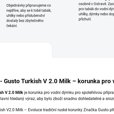
osobně v Ostravě. Zas
Objednávky připravujeme co
pro tabák do vodní dý
nejdříve, aby se k tobě tabák,
uhlíky, dýmky nebo do
uhlíky nebo příslušenství
příchutí.
dostaly bez zbytečného
čekání.
- Gusto Turkish V 2.0 Milk – korunka pro
sh V 2.0 Milk
je korunka pro vodní dýmku pro spolehlivou příprav
lavní hledaný výraz, aby bylo zboží snadno dohledatelné a sroz
sh V2.0 Milk – Evoluce tradiční ruské korunky Značka Gusto přic