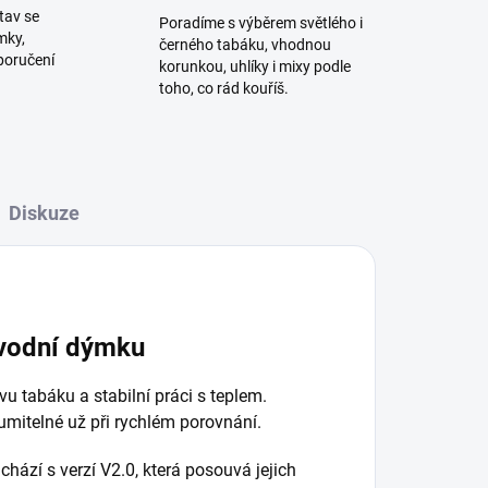
tav se
Poradíme s výběrem světlého i
mky,
černého tabáku, vhodnou
poručení
korunkou, uhlíky i mixy podle
toho, co rád kouříš.
Diskuze
 vodní dýmku
u tabáku a stabilní práci s teplem.
umitelné už při rychlém porovnání.
hází s verzí V2.0, která posouvá jejich