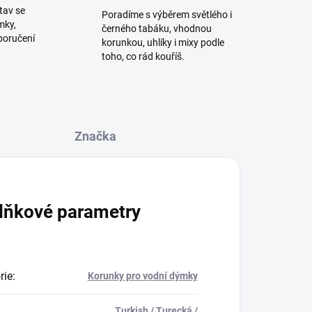
tav se
Poradíme s výběrem světlého i
mky,
černého tabáku, vhodnou
poručení
korunkou, uhlíky i mixy podle
toho, co rád kouříš.
Značka
lňkové parametry
rie
:
Korunky pro vodní dýmky
Turkish / Turecká /