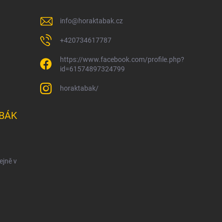
info
@
horaktabak.cz
+420734617787
https://www.facebook.com/profile.php?
id=61574897324799
horaktabak/
BÁK
ejně v