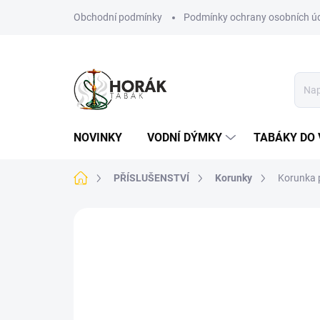
Přejít
Obchodní podmínky
Podmínky ochrany osobních ú
na
obsah
NOVINKY
VODNÍ DÝMKY
TABÁKY DO 
Domů
PŘÍSLUŠENSTVÍ
Korunky
Korunka 
Neohodnoceno
Podrobnosti hodn
TIP