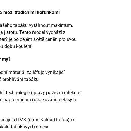
 mezi tradičními korunkami
 vašeho tabáku vytáhnout maximum,
a jistotu. Tento model vychází z
 který je po celém světě ceněn pro svou
ou dobu kouření.
ummy?
dní materiál zajišťuje vynikající
 prohřívání tabáku.
lní technologie úpravy povrchu mlékem
ňuje nadměrnému nasakování melasy a
acuje s HMS (např. Kaloud Lotus) i s
škálu tabákových směsí.