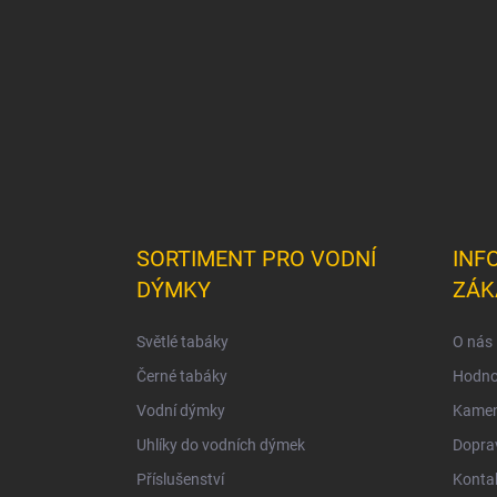
t
í
SORTIMENT PRO VODNÍ
INF
DÝMKY
ZÁK
Světlé tabáky
O nás
Černé tabáky
Hodno
Vodní dýmky
Kamen
Uhlíky do vodních dýmek
Doprav
Příslušenství
Konta