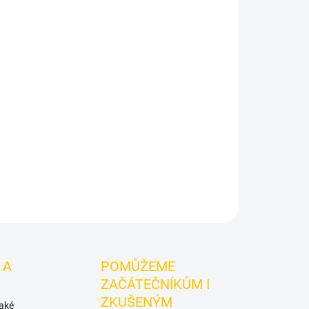
- Cosmo Bowl Turkish Mummy
je korunka pro
wl pro spolehlivou přípravu tabáku a stabilní
unka typu Turkish z červené hlíny pro dokonalou
mmy je ručně vyráběná korunka, která díky
 a kvalitní červené.
ZEPTAT SE
HLÍDAT
 A
POMŮŽEME
ZAČÁTEČNÍKŮM I
ZKUŠENÝM
také