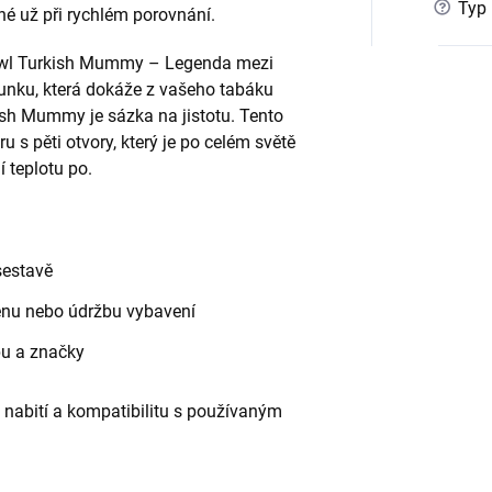
?
Typ 
é už při rychlém porovnání.
owl Turkish Mummy – Legenda mezi
unku, která dokáže z vašeho tabáku
h Mummy je sázka na jistotu. Tento
u s pěti otvory, který je po celém světě
 teplotu po.
sestavě
měnu nebo údržbu vybavení
pu a značky
 nabití a kompatibilitu s používaným