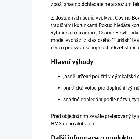
zboží snadno dohledatelné a srozumiteln
Z dostupných údajů vyplývá: Cosmo B
tradičními korunkami Pokud hledáte kor
vytáhnout maximum, Cosmo Bowl Turkis
model vychází z klasického "Turkish" tvar
ceněn pro svou schopnost udržet stabilní
Hlavní výhody
jasně určené použití v dýmkařské 
praktická volba pro doplnění, vý
snadné dohledání podle názvu, ty
Před objednáním zvažte preferovaný typ
HMS nebo alobalem.
Další informace o produktu