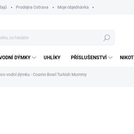
dajů
Prodejna Ostrava
Moje objednávka
Hledat
VODNÍ DÝMKY
UHLÍKY
PŘÍSLUŠENSTVÍ
NIKOT
pro vodní dýmku - Cosmo Bowl Turkish Mummy
ocení
ZNAČKA:
COSMO BOWL
299 Kč
Měrná
VYPRODÁNO