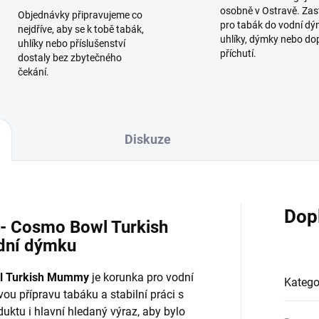
osobně v Ostravě. Zas
Objednávky připravujeme co
pro tabák do vodní dý
nejdříve, aby se k tobě tabák,
uhlíky, dýmky nebo do
uhlíky nebo příslušenství
příchutí.
dostaly bez zbytečného
čekání.
Diskuze
Dop
- Cosmo Bowl Turkish
dní dýmku
wl Turkish Mummy
je korunka pro vodní
Katego
u přípravu tabáku a stabilní práci s
uktu i hlavní hledaný výraz, aby bylo