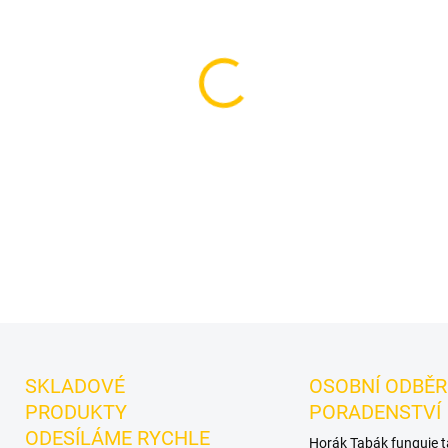
cena:
MOŽNOSTI DORUČENÍ
Korunka pro vodní dýmku 
vodní dýmku značky Cosmo Bo
práci s teplem. Tradiční kor
chuť. Cosmo Bowl Turkish Mu
speciálnímu mléčnému výpalu
DETAILNÍ INFORMACE
SKLADOVÉ
OSOBNÍ ODBĚR
PRODUKTY
PORADENSTVÍ
ODESÍLÁME RYCHLE
Horák Tabák funguje 