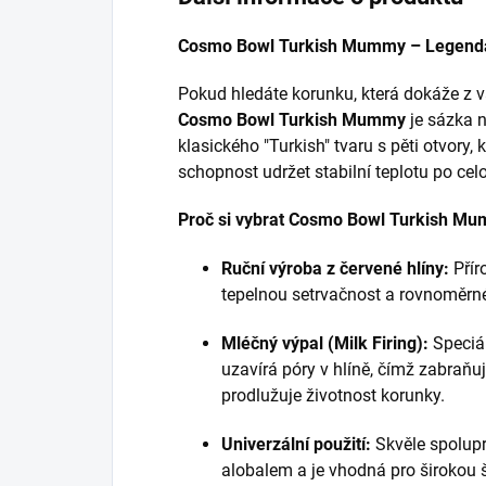
Cosmo Bowl Turkish Mummy – Legenda
Pokud hledáte korunku, která dokáže z
Cosmo Bowl Turkish Mummy
je sázka n
klasického "Turkish" tvaru s pěti otvory,
schopnost udržet stabilní teplotu po cel
Proč si vybrat Cosmo Bowl Turkish M
Ruční výroba z červené hlíny:
Příro
tepelnou setrvačnost a rovnoměrné
Mléčný výpal (Milk Firing):
Speciá
uzavírá póry v hlíně, čímž zabra
prodlužuje životnost korunky.
Univerzální použití:
Skvěle spolupr
alobalem a je vhodná pro širokou 