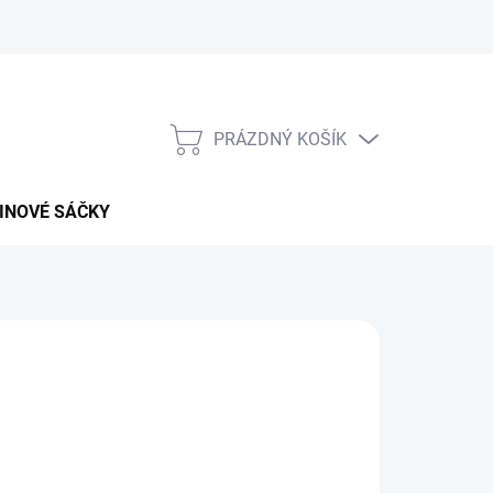
PRÁZDNÝ KOŠÍK
NÁKUPNÍ
KOŠÍK
INOVÉ SÁČKY