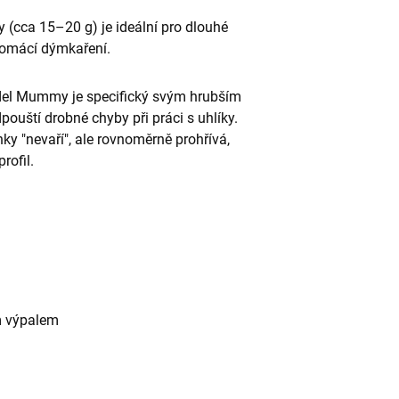
 (cca 15–20 g) je ideální pro dlouhé
 domácí dýmkaření.
l Mummy je specifický svým hrubším
pouští drobné chyby při práci s uhlíky.
nky "nevaří", ale rovnoměrně prohřívá,
rofil.
m výpalem