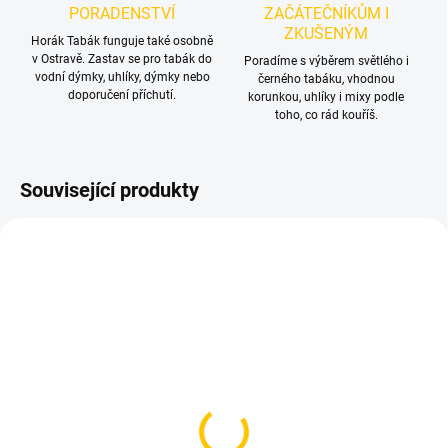
PORADENSTVÍ
ZAČÁTEČNÍKŮM I
ZKUŠENÝM
Horák Tabák funguje také osobně
v Ostravě. Zastav se pro tabák do
Poradíme s výběrem světlého i
vodní dýmky, uhlíky, dýmky nebo
černého tabáku, vhodnou
doporučení příchutí.
korunkou, uhlíky i mixy podle
toho, co rád kouříš.
Související produkty
TIP
VÍCE ZA MÉNĚ
SKLADEM
SKLADEM
(>5 KS)
(>5 KS)
Černé hygienické
Kuličky do vodní dýmky -