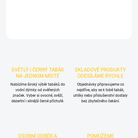
mixů.
DETAILNÍ INFORMACE
ZEPTAT SE
HLÍDAT
SVĚTLÝ I ČERNÝ TABÁK
SKLADOVÉ PRODUKTY
NA JEDNOM MÍSTĚ
ODESÍLÁME RYCHLE
Nabízíme široký výběr tabáků do
Objednávky připravujeme co
vodní dýmky od ověřených
nejdříve, aby se k tobě tabák,
značek. Vyber si ovocné, svěží,
uhlíky nebo příslušenství dostaly
dezertní i silnější černé příchutě.
bez zbytečného čekání.
OSOBNÍ ODBĚR A
POMŮŽEME