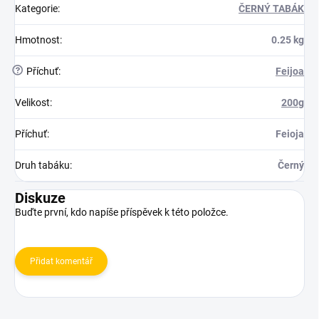
Kategorie
:
ČERNÝ TABÁK
Hmotnost
:
0.25 kg
?
Příchuť
:
Feijoa
Velikost
:
200g
Příchuť
:
Feioja
Druh tabáku
:
Černý
Diskuze
Buďte první, kdo napíše příspěvek k této položce.
Přidat komentář