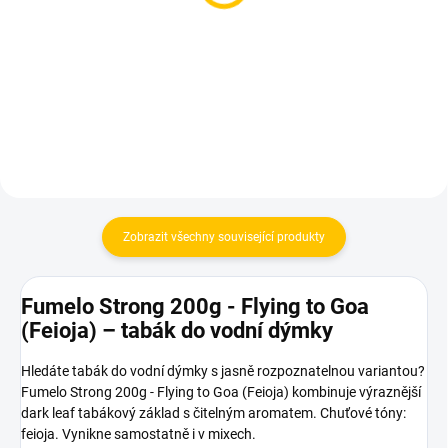
náustky 6 cm 100ks
8mm (1 kus)
100 Kč
10 Kč
Do košíku
Do košíku
Zobrazit všechny související produkty
Fumelo Strong 200g - Flying to Goa
(Feioja) – tabák do vodní dýmky
Hledáte tabák do vodní dýmky s jasně rozpoznatelnou variantou?
Fumelo Strong 200g - Flying to Goa (Feioja) kombinuje výraznější
dark leaf tabákový základ s čitelným aromatem. Chuťové tóny:
feioja. Vynikne samostatně i v mixech.