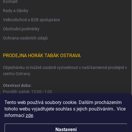
Kontakt
Rady a články
Velkoobchod a B2B spolupráce
Obchodní podmínky
Ochrana osobních údajů
PRODEJNA HORÁK TABÁK OSTRAVA
Objednávku si můžeš osobně vyzvednout v naší kamenné prodejně v
centru Ostravy.
Otevírací doba:
Pondělí–pátek: 15:00–1:00
Sobota–neděle: 16:00–1:00
Tento web používá soubory cookie. Dalším procházením
tohoto webu vyjadřujete souhlas s jejich používáním.. Více
Informace o prodejně a osobním odběru
informací
zde
.
Nastavení