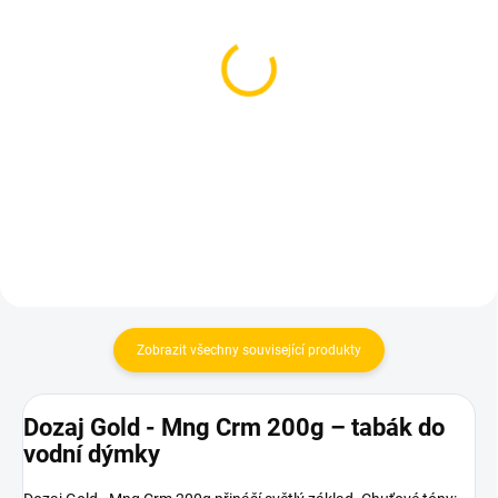
SKLADEM
SKLADEM
(1 KS)
(2 KS)
Starline - Thai Sunrise
Starwalker Icy King 250g
250g
849 Kč
899 Kč
Do košíku
Do košíku
Zobrazit všechny související produkty
Dozaj Gold - Mng Crm 200g – tabák do
vodní dýmky