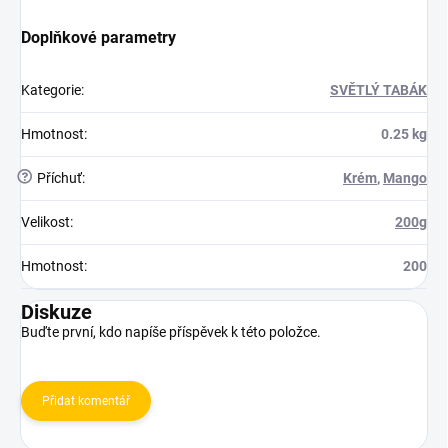
Doplňkové parametry
Kategorie
:
SVĚTLÝ TABÁK
Hmotnost
:
0.25 kg
?
Příchuť
:
Krém
,
Mango
Velikost
:
200g
Hmotnost
:
200
Diskuze
Buďte první, kdo napíše příspěvek k této položce.
Přidat komentář