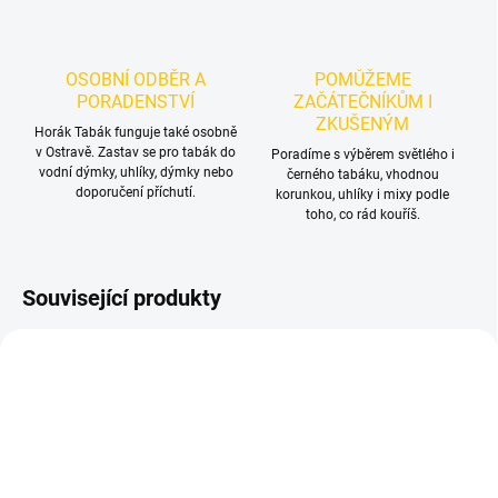
OSOBNÍ ODBĚR A
POMŮŽEME
PORADENSTVÍ
ZAČÁTEČNÍKŮM I
ZKUŠENÝM
Horák Tabák funguje také osobně
v Ostravě. Zastav se pro tabák do
Poradíme s výběrem světlého i
vodní dýmky, uhlíky, dýmky nebo
černého tabáku, vhodnou
doporučení příchutí.
korunkou, uhlíky i mixy podle
toho, co rád kouříš.
Související produkty
NOVINKA