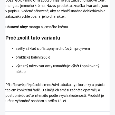
Dozaj Gold - Mng Crm 200g přináší světlý základ. Chuťové tóny:
manga a jemného krému. Název produktu, značka i varianta jsou
v popisu uvedené přirozeně, aby se zboží snadno dohledávalo a
zákazník rychle poznal jeho charakter.
Chuťové tóny:
manga a jemného krému.
Proč zvolit tuto variantu
světlý základ s přístupným chuťovým projevem
praktické balení 200 g
výrazný název varianty usnadňuje výběr i opakovaný
nákup
Při přípravě přizpůsobte množství tabáku, typ korunky a práci s
teplem konkrétní řadě. U silnějších směsí začněte opatrněji a
postupně dolaďte intenzitu podle svých zkušeností. Produkt je
určen výhradně osobám starším 18 let.