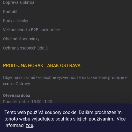
Doprava a platba
Kontakt
Rady a články
Velkoobchod a B2B spolupráce
Obchodní podmínky
Ochrana osobních údajů
PRODEJNA HORÁK TABÁK OSTRAVA
Objednávku si můžeš osobně vyzvednout v naší kamenné prodejně v
centru Ostravy.
Otevírací doba:
Pondělí–pátek: 15:00–1:00
Sobota–neděle: 16:00–1:00
Tento web používá soubory cookie. Dalším procházením
tohoto webu vyjadřujete souhlas s jejich používáním.. Více
Informace o prodejně a osobním odběru
informací
zde
.