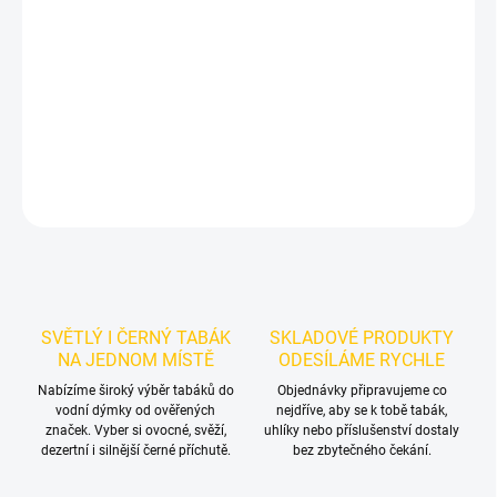
Příchuť: Krém, Mango.
Dozaj Gold - Mng Crm 200g
je světlý tabák
do vodní dýmky značky Dozaj.
Chuťové tóny:
manga a jemného
krému. Hodí se samostatně i jako základ vlastních mixů.
DETAILNÍ INFORMACE
ZEPTAT SE
HLÍDAT
SVĚTLÝ I ČERNÝ TABÁK
SKLADOVÉ PRODUKTY
NA JEDNOM MÍSTĚ
ODESÍLÁME RYCHLE
Nabízíme široký výběr tabáků do
Objednávky připravujeme co
vodní dýmky od ověřených
nejdříve, aby se k tobě tabák,
značek. Vyber si ovocné, svěží,
uhlíky nebo příslušenství dostaly
dezertní i silnější černé příchutě.
bez zbytečného čekání.