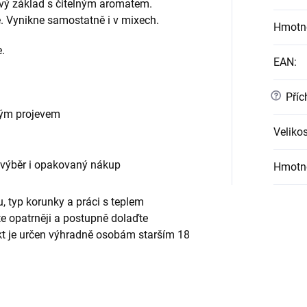
ový základ s čitelným aromatem.
. Vynikne samostatně i v mixech.
Hmotn
.
EAN
:
?
Příc
vým projevem
Velikos
 výběr i opakovaný nákup
Hmotn
, typ korunky a práci s teplem
te opatrněji a postupně dolaďte
ukt je určen výhradně osobám starším 18