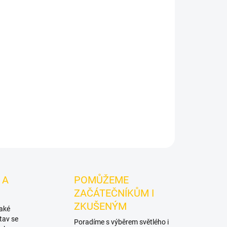
ce T Ctrs 200g
je světlý tabák do vodní dýmky
citrusového ledového čaje. Oceníte jej
 s dalšími příchutěmi.
ZEPTAT SE
HLÍDAT
 A
POMŮŽEME
ZAČÁTEČNÍKŮM I
ZKUŠENÝM
také
tav se
Poradíme s výběrem světlého i