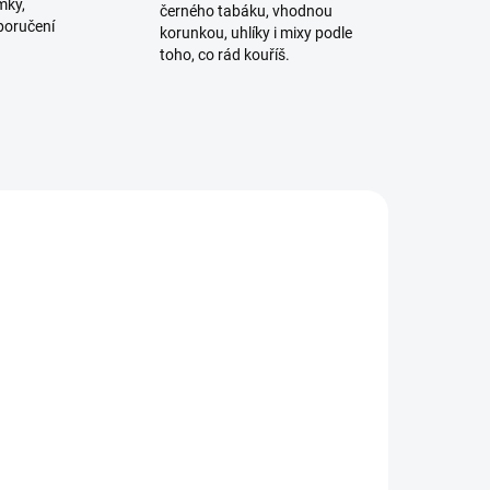
mky,
černého tabáku, vhodnou
poručení
korunkou, uhlíky i mixy podle
toho, co rád kouříš.
ADEM
SKLADEM
1 KS)
(2 KS)
Dýmkařský poker Plastic