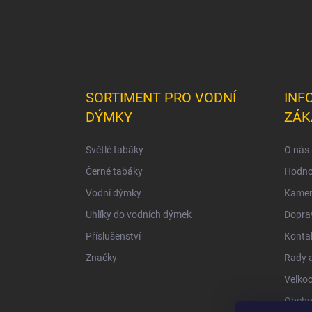
SORTIMENT PRO VODNÍ
INF
DÝMKY
ZÁK
Světlé tabáky
O nás
Černé tabáky
Hodno
Vodní dýmky
Kamen
Uhlíky do vodních dýmek
Doprav
Příslušenství
Konta
Značky
Rady a
Velko
Obcho