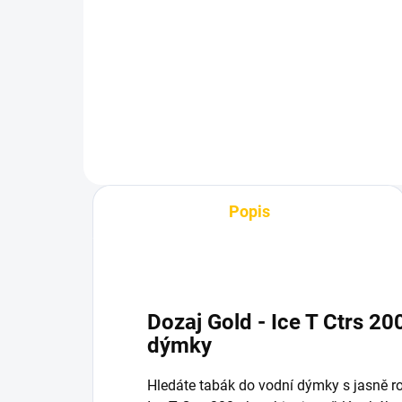
na tabák – Silver
Da
60 Kč
75
Do košíku
Popis
Dozaj Gold - Ice T Ctrs 20
dýmky
Hledáte tabák do vodní dýmky s jasně r