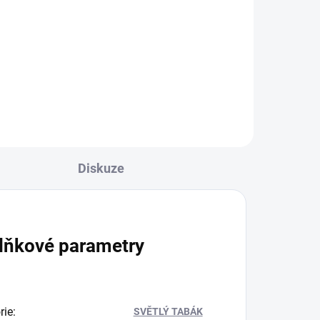
– Mix barev
100 Kč
Do košíku
Diskuze
lňkové parametry
rie
:
SVĚTLÝ TABÁK