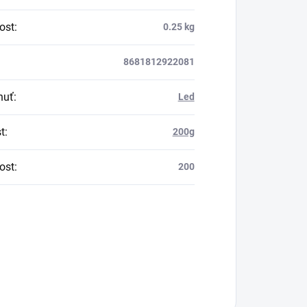
ost
:
0.25 kg
8681812922081
huť
:
Led
t
:
200g
ost
:
200