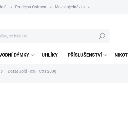
dajů
Prodejna Ostrava
Moje objednávka
Hledat
VODNÍ DÝMKY
UHLÍKY
PŘÍSLUŠENSTVÍ
NIKOT
Dozaj Gold - Ice T Ctrs 200g
ní
ZNAČKA:
DOZAJ
699 Kč
Měrná
VYPRODÁNO
cena:
MOŽNOSTI DORUČENÍ