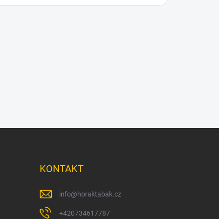
KONTAKT
info
@
horaktabak.cz
+420734617787