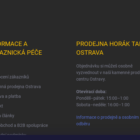
ORMACE A
PRODEJNA HORÁK TA
AZNICKÁ PÉČE
OSTRAVA
Objednávku si můžeš osobně
vyzvednout v naší kamenné prod
cení zákazníků
centru Ostravy.
ná prodejna Ostrava
Otevírací doba:
a a platba
Pondělí–pátek: 15:00–1:00
Sobota–neděle: 16:00–1:00
kt
 články
Informace o prodejně a osobním
odběru
obchod a B2B spolupráce
dní podmínky