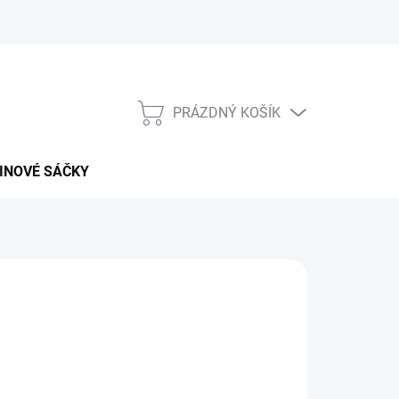
PRÁZDNÝ KOŠÍK
NÁKUPNÍ
KOŠÍK
INOVÉ SÁČKY