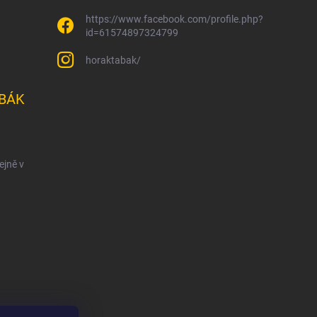
https://www.facebook.com/profile.php?
id=61574897324799
horaktabak/
BÁK
ejně v