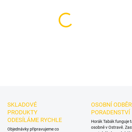
Příchuť: Led.
Dozaj Gold - I
značky Dozaj.
Chuťové tóny:
samostatně i při kombinování
DETAILNÍ INFORMACE
SKLADOVÉ
OSOBNÍ ODBĚR
PRODUKTY
PORADENSTVÍ
ODESÍLÁME RYCHLE
Horák Tabák funguje 
osobně v Ostravě. Zas
Objednávky připravujeme co