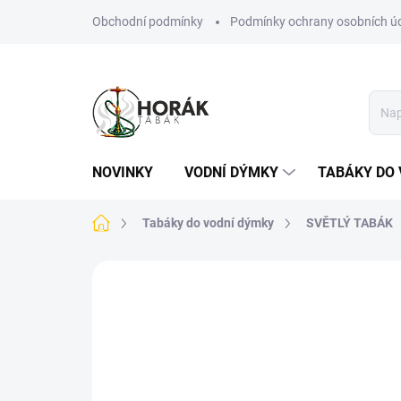
Přejít
Obchodní podmínky
Podmínky ochrany osobních ú
na
obsah
NOVINKY
VODNÍ DÝMKY
TABÁKY DO 
Domů
Tabáky do vodní dýmky
SVĚTLÝ TABÁK
1 hodnocení
Podrobnosti hodnoce