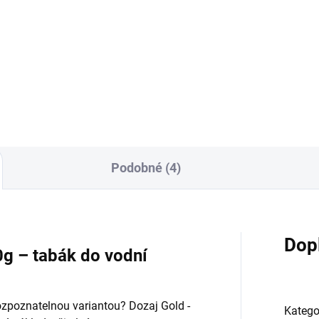
rkside D-Stick
Black Size
9 Kč
810 Kč
Do košíku
Do košíku
Podobné (4)
Dop
0g – tabák do vodní
ozpoznatelnou variantou? Dozaj Gold -
Katego