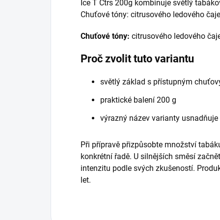
Ice T Ctrs 200g kombinuje světlý tabák
Chuťové tóny: citrusového ledového čaje
Chuťové tóny:
citrusového ledového čaje
Proč zvolit tuto variantu
světlý základ s přístupným chuťo
praktické balení 200 g
výrazný název varianty usnadňuje
Při přípravě přizpůsobte množství tabáku
konkrétní řadě. U silnějších směsí začně
intenzitu podle svých zkušeností. Prod
let.