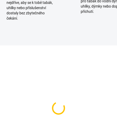
pro tabák do vodní dý
nejdříve, aby se k tobě tabák,
uhlíky, dýmky nebo do
uhlíky nebo příslušenství
příchutí.
dostaly bez zbytečného
čekání.
NOVINKA
SKLADEM
SKL
(4 KS)
(
stek na krk -
Nosič na uhlíky - N2