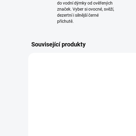
do vodní dýmky od ověřených
značek. Vyber si ovocné, svěží,
dezertní i silnější černé
příchutě.
Související produkty
TIP
SKLADEM
(2 KS)
Dýmkařská vidlička Steel
Náu