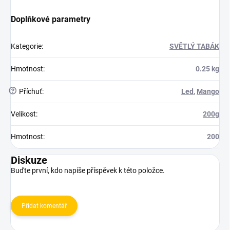
Doplňkové parametry
Kategorie
:
SVĚTLÝ TABÁK
Hmotnost
:
0.25 kg
?
Příchuť
:
Led
,
Mango
Velikost
:
200g
Hmotnost
:
200
Diskuze
Buďte první, kdo napíše příspěvek k této položce.
Přidat komentář