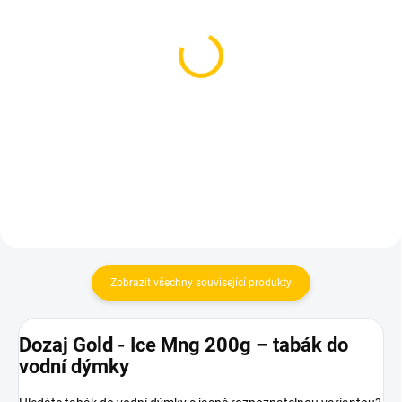
SKLADEM
SKLADEM
(1 KS)
(2 KS)
Smyrna Gold - Frt Bomb
Smyrna Gold - Felicita
200g
200g
639 Kč
639 Kč
Do košíku
Do košíku
Zobrazit všechny související produkty
Dozaj Gold - Ice Mng 200g – tabák do
vodní dýmky