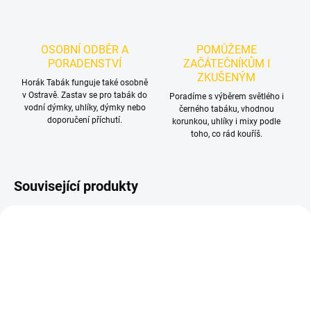
OSOBNÍ ODBĚR A
POMŮŽEME
PORADENSTVÍ
ZAČÁTEČNÍKŮM I
ZKUŠENÝM
Horák Tabák funguje také osobně
v Ostravě. Zastav se pro tabák do
Poradíme s výběrem světlého i
vodní dýmky, uhlíky, dýmky nebo
černého tabáku, vhodnou
doporučení příchutí.
korunkou, uhlíky i mixy podle
toho, co rád kouříš.
Související produkty