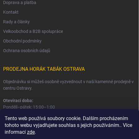
Doprava a platba
Kontakt
Rady a články
Velkoobchod a B2B spolupráce
Obchodní podmínky
Ochrana osobních údajů
PRODEJNA HORÁK TABÁK OSTRAVA
Objednávku si můžeš osobně vyzvednout v naší kamenné prodejně v
centru Ostravy.
Otevírací doba:
Pondělí–pátek: 15:00–1:00
Sobota–neděle: 16:00–1:00
Tento web používá soubory cookie. Dalším procházením
tohoto webu vyjadřujete souhlas s jejich používáním.. Více
Informace o prodejně a osobním odběru
informací
zde
.