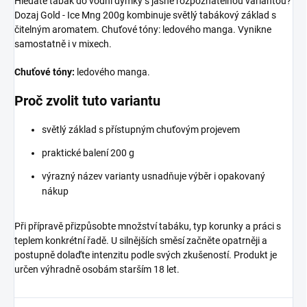
Hledáte tabák do vodní dýmky s jasně rozpoznatelnou variantou?
Dozaj Gold - Ice Mng 200g kombinuje světlý tabákový základ s
čitelným aromatem. Chuťové tóny: ledového manga. Vynikne
samostatně i v mixech.
Chuťové tóny:
ledového manga.
Proč zvolit tuto variantu
světlý základ s přístupným chuťovým projevem
praktické balení 200 g
výrazný název varianty usnadňuje výběr i opakovaný
nákup
Při přípravě přizpůsobte množství tabáku, typ korunky a práci s
teplem konkrétní řadě. U silnějších směsí začněte opatrněji a
postupně dolaďte intenzitu podle svých zkušeností. Produkt je
určen výhradně osobám starším 18 let.