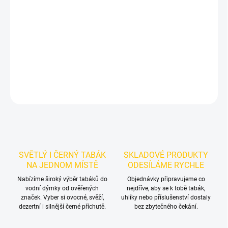
Příchuť: Led, Mango.
Dozaj Gold - Ice Mng 200g
je světlý tabák
do vodní dýmky značky Dozaj.
Chuťové tóny:
ledového manga.
Vynikne samostatně a nabízí prostor pro vlastní kombinace.
DETAILNÍ INFORMACE
ZEPTAT SE
HLÍDAT
SVĚTLÝ I ČERNÝ TABÁK
SKLADOVÉ PRODUKTY
NA JEDNOM MÍSTĚ
ODESÍLÁME RYCHLE
Nabízíme široký výběr tabáků do
Objednávky připravujeme co
vodní dýmky od ověřených
nejdříve, aby se k tobě tabák,
značek. Vyber si ovocné, svěží,
uhlíky nebo příslušenství dostaly
dezertní i silnější černé příchutě.
bez zbytečného čekání.