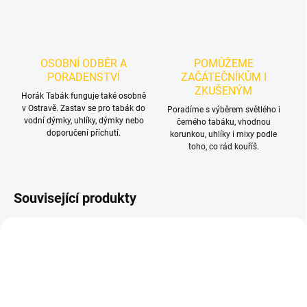
OSOBNÍ ODBĚR A
POMŮŽEME
PORADENSTVÍ
ZAČÁTEČNÍKŮM I
ZKUŠENÝM
Horák Tabák funguje také osobně
v Ostravě. Zastav se pro tabák do
Poradíme s výběrem světlého i
vodní dýmky, uhlíky, dýmky nebo
černého tabáku, vhodnou
doporučení příchutí.
korunkou, uhlíky i mixy podle
toho, co rád kouříš.
Související produkty