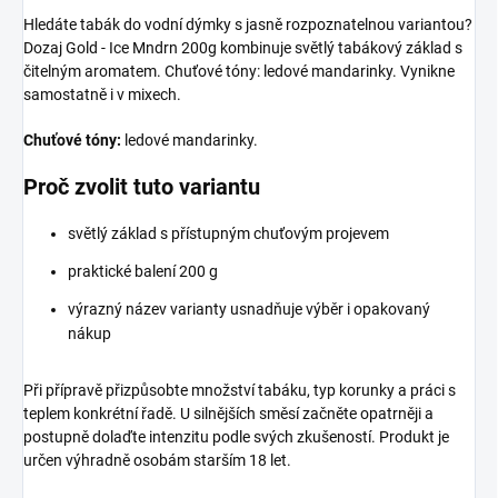
Hledáte tabák do vodní dýmky s jasně rozpoznatelnou variantou?
Dozaj Gold - Ice Mndrn 200g kombinuje světlý tabákový základ s
čitelným aromatem. Chuťové tóny: ledové mandarinky. Vynikne
samostatně i v mixech.
Chuťové tóny:
ledové mandarinky.
Proč zvolit tuto variantu
světlý základ s přístupným chuťovým projevem
praktické balení 200 g
výrazný název varianty usnadňuje výběr i opakovaný
nákup
Při přípravě přizpůsobte množství tabáku, typ korunky a práci s
teplem konkrétní řadě. U silnějších směsí začněte opatrněji a
postupně dolaďte intenzitu podle svých zkušeností. Produkt je
určen výhradně osobám starším 18 let.