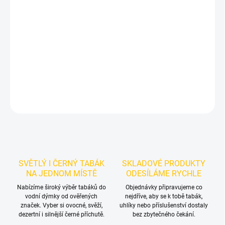
Příchuť: Led, Mandarinka.
Dozaj Gold - Ice Mndrn 200g
je světlý
tabák do vodní dýmky značky Dozaj.
Chuťové tóny:
ledové
mandarinky. Dobrá volba pro samostatnou přípravu i kreativní
mixy.
DETAILNÍ INFORMACE
ZEPTAT SE
HLÍDAT
SVĚTLÝ I ČERNÝ TABÁK
SKLADOVÉ PRODUKTY
NA JEDNOM MÍSTĚ
ODESÍLÁME RYCHLE
Nabízíme široký výběr tabáků do
Objednávky připravujeme co
vodní dýmky od ověřených
nejdříve, aby se k tobě tabák,
značek. Vyber si ovocné, svěží,
uhlíky nebo příslušenství dostaly
dezertní i silnější černé příchutě.
bez zbytečného čekání.