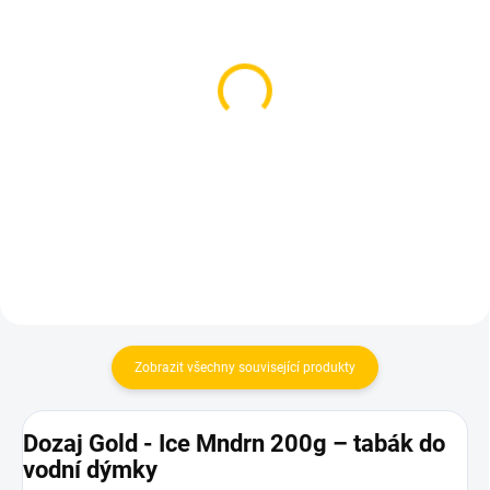
SKLADEM
SKLADEM
(2 KS)
(1 KS)
Smyrna Gold - Felicita
Smyrna Gold - Frt Bomb
200g
200g
639 Kč
639 Kč
Do košíku
Do košíku
Zobrazit všechny související produkty
Dozaj Gold - Ice Mndrn 200g – tabák do
vodní dýmky