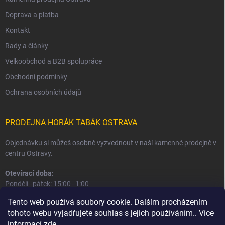
Doprava a platba
Kontakt
Rady a články
Velkoobchod a B2B spolupráce
Obchodní podmínky
Ochrana osobních údajů
PRODEJNA HORÁK TABÁK OSTRAVA
Objednávku si můžeš osobně vyzvednout v naší kamenné prodejně v
centru Ostravy.
Otevírací doba:
Pondělí–pátek: 15:00–1:00
Sobota–neděle: 16:00–1:00
Tento web používá soubory cookie. Dalším procházením
tohoto webu vyjadřujete souhlas s jejich používáním.. Více
Informace o prodejně a osobním odběru
informací
zde
.