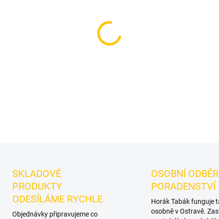
−
+
Příchuť: Led, Cola, Pomeran
do vodní dýmky značky Doza
Oceníte jej samostatně i při
DETAILNÍ INFORMACE
SKLADOVÉ
OSOBNÍ ODBĚR
PRODUKTY
PORADENSTVÍ
ODESÍLÁME RYCHLE
Horák Tabák funguje 
osobně v Ostravě. Zas
Objednávky připravujeme co