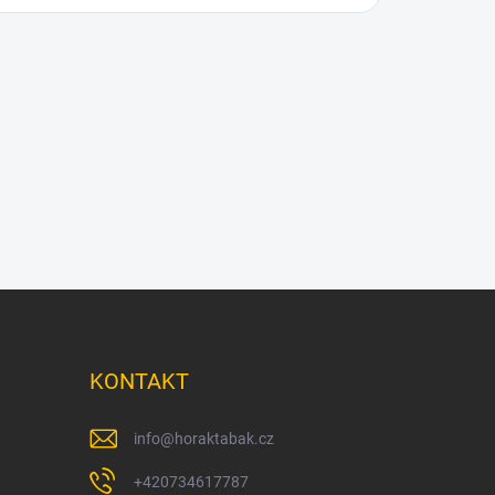
KONTAKT
info
@
horaktabak.cz
+420734617787