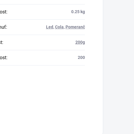
ost
:
0.25 kg
huť
:
Led
,
Cola
,
Pomeranč
t
:
200g
ost
:
200