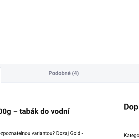
200g
9 Kč
639 Kč
Do košíku
Do košíku
Podobné (4)
Dop
200g – tabák do vodní
ozpoznatelnou variantou? Dozaj Gold -
Katego