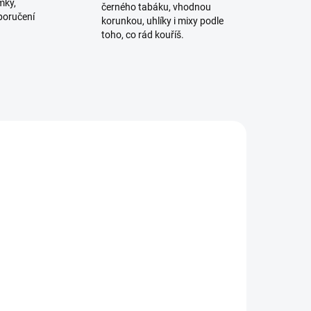
mky,
černého tabáku, vhodnou
poručení
korunkou, uhlíky i mixy podle
toho, co rád kouříš.
ADEM
SKLADEM
2 KS)
(1 KS)
Starwalker Mount Infusio