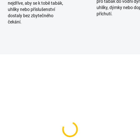
pro tabák do vodní dý
nejdříve, aby se k tobě tabák,
uhlíky, dýmky nebo do
uhlíky nebo příslušenství
příchutí.
dostaly bez zbytečného
čekání.
SKLADEM
SKL
(>5 KS)
(
iar Ic Col 50g
Smyrna Gold - Felicita