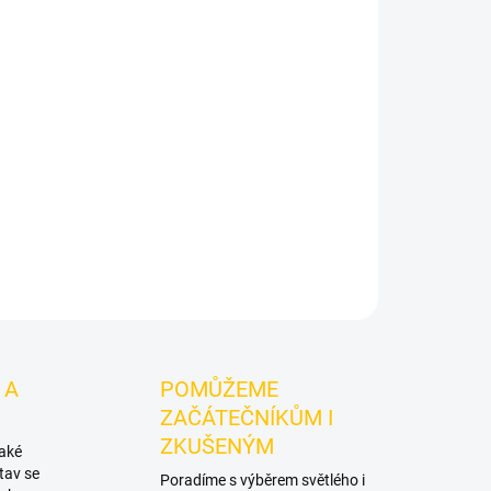
Přidat do košíku
č.
Dozaj Gold - Ice Cl Orng 200g
je světlý tabák
j.
Chuťové tóny:
ledové coly a pomeranče.
 kombinování s dalšími příchutěmi.
ZEPTAT SE
HLÍDAT
 A
POMŮŽEME
ZAČÁTEČNÍKŮM I
ZKUŠENÝM
také
tav se
Poradíme s výběrem světlého i