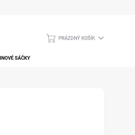
PRÁZDNÝ KOŠÍK
NÁKUPNÍ
KOŠÍK
INOVÉ SÁČKY
026
MOŽNOSTI DORUČENÍ