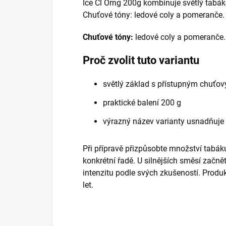
Ice Cl Orng 200g kombinuje světlý tabá
Chuťové tóny: ledové coly a pomeranče.
Chuťové tóny:
ledové coly a pomeranče.
Proč zvolit tuto variantu
světlý základ s přístupným chuťo
praktické balení 200 g
výrazný název varianty usnadňuje
Při přípravě přizpůsobte množství tabáku
konkrétní řadě. U silnějších směsí začně
intenzitu podle svých zkušeností. Prod
let.