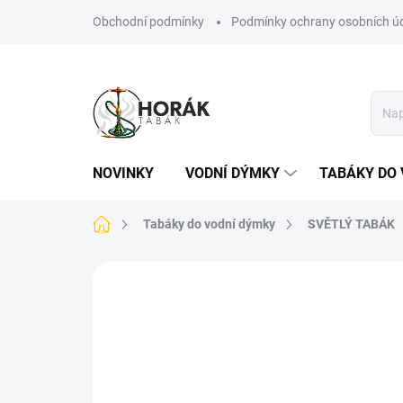
Přejít
Obchodní podmínky
Podmínky ochrany osobních ú
na
obsah
NOVINKY
VODNÍ DÝMKY
TABÁKY DO 
Domů
Tabáky do vodní dýmky
SVĚTLÝ TABÁK
Neohodnoceno
Podrobnosti hodn