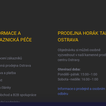
ORMACE A
PRODEJNA HORÁK TA
AZNICKÁ PÉČE
OSTRAVA
Objednávku si můžeš osobně
vyzvednout v naší kamenné prod
cení zákazníků
centru Ostravy.
ná prodejna Ostrava
Otevírací doba:
a a platba
Pondělí–pátek: 15:00–1:00
Sobota–neděle: 16:00–1:00
kt
 články
Informace o prodejně a osobním
odběru
obchod a B2B spolupráce
dní podmínky