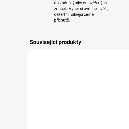
do vodní dýmky od ověřených
značek. Vyber si ovocné, svěží,
dezertní i silnější černé
příchutě.
Související produkty
SKLADEM
(1 KS)
Smyrna Gold - Frt Bomb
Jib