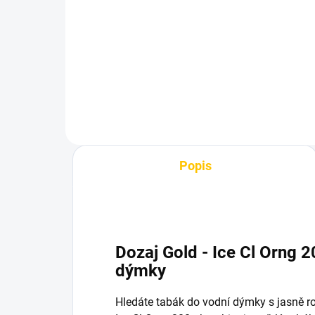
200g
16
639 Kč
Do košíku
Popis
Dozaj Gold - Ice Cl Orng 
dýmky
Hledáte tabák do vodní dýmky s jasně r