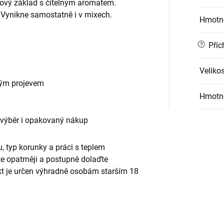
kový základ s čitelným aromatem.
 Vynikne samostatně i v mixech.
Hmotn
?
Příc
Velikos
vým projevem
Hmotn
 výběr i opakovaný nákup
, typ korunky a práci s teplem
te opatrněji a postupně dolaďte
ukt je určen výhradně osobám starším 18