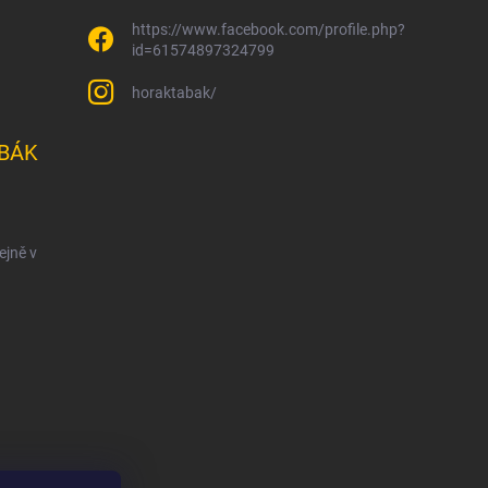
https://www.facebook.com/profile.php?
id=61574897324799
horaktabak/
BÁK
ejně v