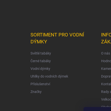
SORTIMENT PRO VODNÍ
INF
DÝMKY
ZÁK
Světlé tabáky
O nás
Černé tabáky
Hodno
Vodní dýmky
Kamen
Uhlíky do vodních dýmek
Doprav
Příslušenství
Konta
Značky
Rady a
Velko
Obcho