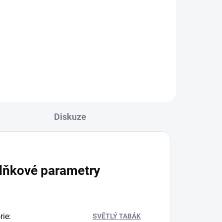
250g
849 Kč
Do košíku
Diskuze
lňkové parametry
rie
:
SVĚTLÝ TABÁK