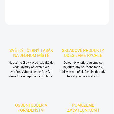
DETAILNÍ INFORMACE
ZEPTAT SE
HLÍDAT
SVĚTLÝ I ČERNÝ TABÁK
SKLADOVÉ PRODUKTY
NA JEDNOM MÍSTĚ
ODESÍLÁME RYCHLE
Nabízíme široký výběr tabáků do
Objednávky připravujeme co
vodní dýmky od ověřených
nejdříve, aby se k tobě tabák,
značek. Vyber si ovocné, svěží,
uhlíky nebo příslušenství dostaly
dezertní i silnější černé příchutě.
bez zbytečného čekání.
OSOBNÍ ODBĚR A
POMŮŽEME
PORADENSTVÍ
ZAČÁTEČNÍKŮM I