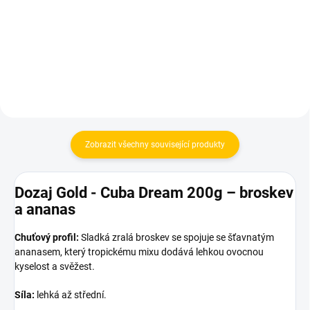
48 Kč
75 Kč
Do košíku
Do košíku
Zobrazit všechny související produkty
Dozaj Gold - Cuba Dream 200g – broskev
a ananas
Chuťový profil:
Sladká zralá broskev se spojuje se šťavnatým
ananasem, který tropickému mixu dodává lehkou ovocnou
kyselost a svěžest.
Síla:
lehká až střední.