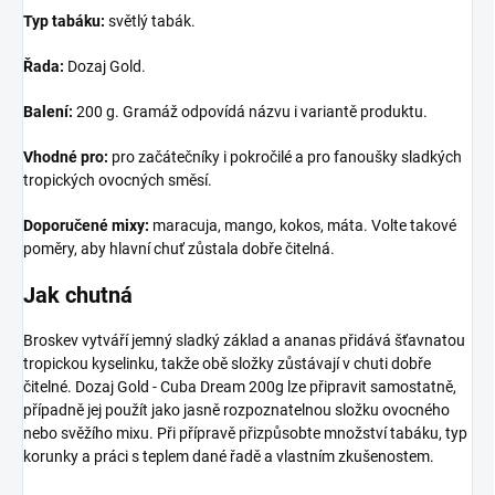
Typ tabáku:
světlý tabák.
Řada:
Dozaj Gold.
Balení:
200 g. Gramáž odpovídá názvu i variantě produktu.
Vhodné pro:
pro začátečníky i pokročilé a pro fanoušky sladkých
tropických ovocných směsí.
Doporučené mixy:
maracuja, mango, kokos, máta. Volte takové
poměry, aby hlavní chuť zůstala dobře čitelná.
Jak chutná
Broskev vytváří jemný sladký základ a ananas přidává šťavnatou
tropickou kyselinku, takže obě složky zůstávají v chuti dobře
čitelné. Dozaj Gold - Cuba Dream 200g lze připravit samostatně,
případně jej použít jako jasně rozpoznatelnou složku ovocného
nebo svěžího mixu. Při přípravě přizpůsobte množství tabáku, typ
korunky a práci s teplem dané řadě a vlastním zkušenostem.