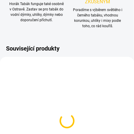
ZKUŠENÝM
Horák Tabák funguje také osobně
v Ostravě. Zastav se pro tabák do
Poradíme s výběrem světlého i
vodní dýmky, uhlíky, dýmky nebo
černého tabáku, vhodnou
doporučení příchutí.
korunkou, uhlíky i mixy podle
toho, co rád kouříš.
Související produkty
SKLADEM
SKLADEM
(>5 KS)
(5 KS)
Těsnění pro korunku
AO - Pružinka pro
Kaya 2ks
silikonovou hadici 12cm