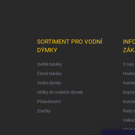
SORTIMENT PRO VODNÍ
INF
DÝMKY
ZÁK
Světlé tabáky
O nás
Černé tabáky
Hodno
Vodní dýmky
Kamen
Uhlíky do vodních dýmek
Doprav
Příslušenství
Konta
Značky
Rady a
Velko
Obcho