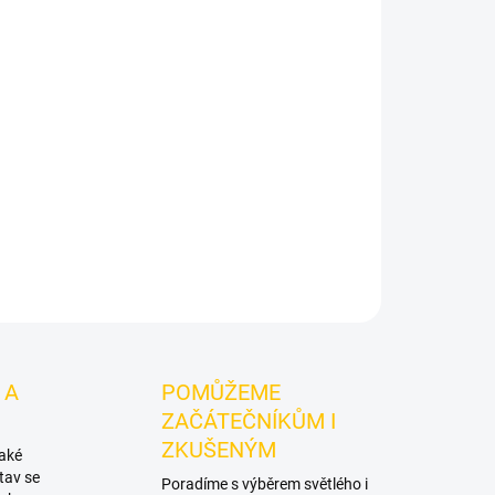
Přidat do košíku
- Cts 200g
je světlý tabák do vodní dýmky značky
yselých kaktusových plodů. Hodí se samostatně
ZEPTAT SE
HLÍDAT
 A
POMŮŽEME
ZAČÁTEČNÍKŮM I
ZKUŠENÝM
také
tav se
Poradíme s výběrem světlého i