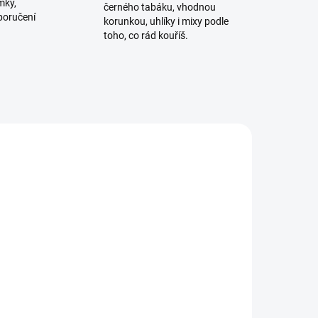
mky,
černého tabáku, vhodnou
poručení
korunkou, uhlíky i mixy podle
toho, co rád kouříš.
TIP
ADEM
SKLADEM
2 KS)
(>5 KS)
t
Kuličky do vodní dýmky -