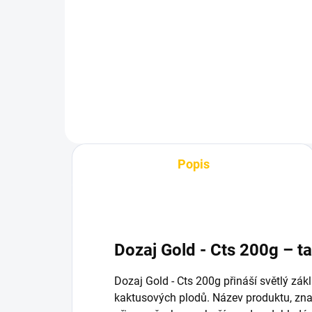
Eagle 200g
12
899 Kč
59
Do košíku
Popis
Dozaj Gold - Cts 200g – 
Dozaj Gold - Cts 200g přináší světlý zá
kaktusových plodů. Název produktu, zna