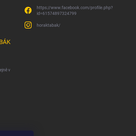
https://www.facebook.com/profile.php?
id=61574897324799
horaktabak/
BÁK
ejně v