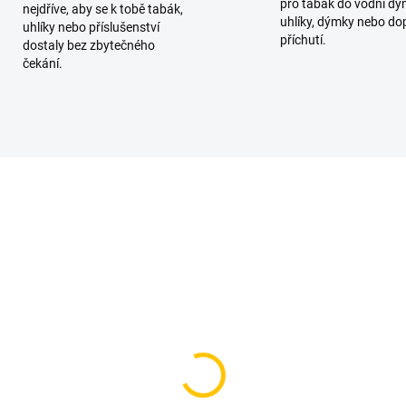
pro tabák do vodní dý
nejdříve, aby se k tobě tabák,
uhlíky, dýmky nebo do
uhlíky nebo příslušenství
příchutí.
dostaly bez zbytečného
čekání.
SKLADEM
SKL
(1 KS)
(
aj BLACK - Illegal
Magnetický čistič mgn