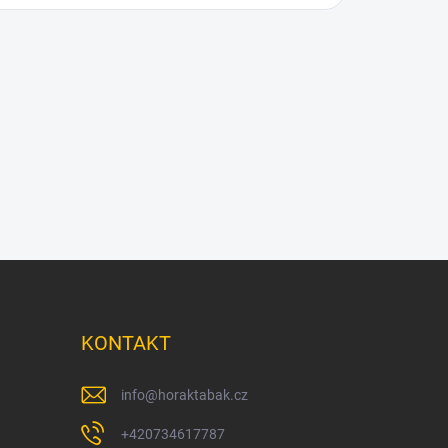
KONTAKT
info
@
horaktabak.cz
+420734617787