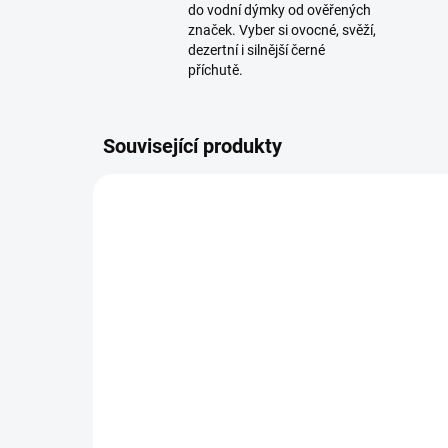
do vodní dýmky od ověřených
značek. Vyber si ovocné, svěží,
dezertní i silnější černé
příchutě.
Související produkty
TIP
SKLADEM
(1 KS)
Darkside Core Desert
Doz