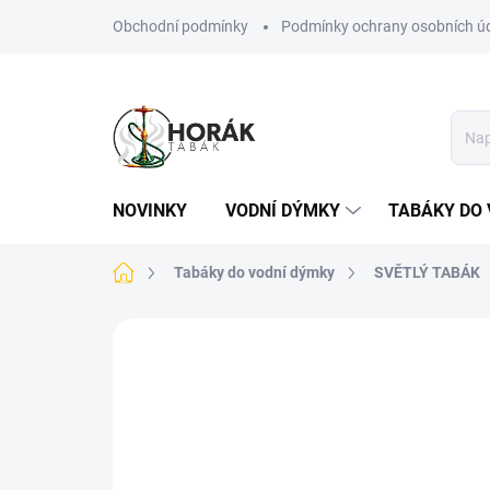
Přejít
Obchodní podmínky
Podmínky ochrany osobních ú
na
obsah
NOVINKY
VODNÍ DÝMKY
TABÁKY DO 
Domů
Tabáky do vodní dýmky
SVĚTLÝ TABÁK
Neohodnoceno
Podrobnosti hodn