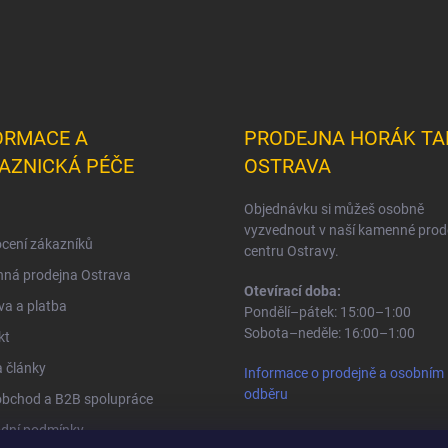
ORMACE A
PRODEJNA HORÁK TA
AZNICKÁ PÉČE
OSTRAVA
Objednávku si můžeš osobně
vyzvednout v naší kamenné prod
cení zákazníků
centru Ostravy.
ná prodejna Ostrava
Otevírací doba:
a a platba
Pondělí–pátek: 15:00–1:00
Sobota–neděle: 16:00–1:00
kt
 články
Informace o prodejně a osobním
odběru
obchod a B2B spolupráce
dní podmínky