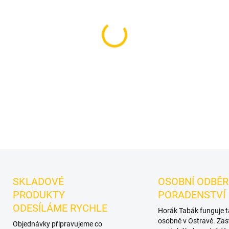
−
+
Příchuť: Kaktus.
Dozaj Gold 
Dozaj.
Chuťové tóny:
sladkok
i jako základ vlastních mixů.
DETAILNÍ INFORMACE
SKLADOVÉ
OSOBNÍ ODBĚR
PRODUKTY
PORADENSTVÍ
ODESÍLÁME RYCHLE
Horák Tabák funguje 
osobně v Ostravě. Zas
Objednávky připravujeme co