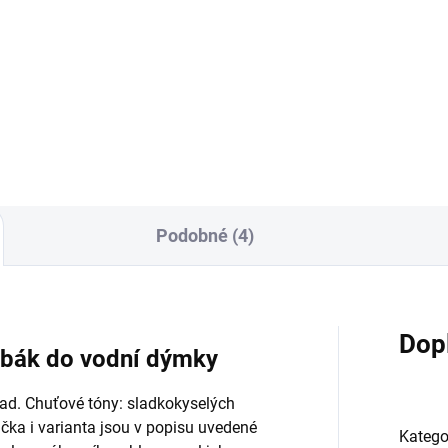
5g
369 Kč
9 Kč
Do košíku
Do košíku
Podobné (4)
Dop
tabák do vodní dýmky
klad. Chuťové tóny: sladkokyselých
čka i varianta jsou v popisu uvedené
Katego