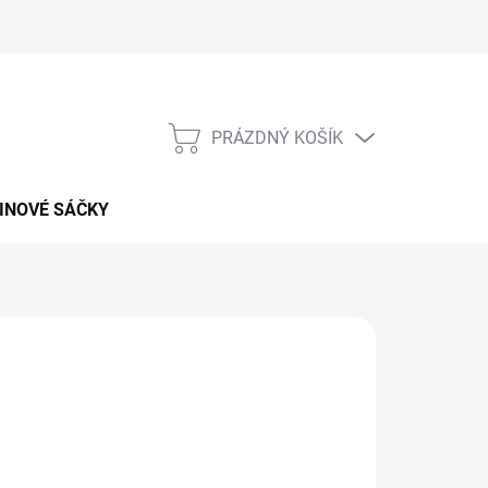
PRÁZDNÝ KOŠÍK
NÁKUPNÍ
KOŠÍK
INOVÉ SÁČKY
026
MOŽNOSTI DORUČENÍ