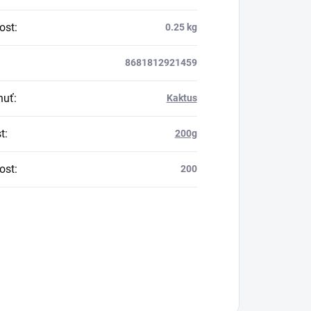
ost
:
0.25 kg
8681812921459
huť
:
Kaktus
t
:
200g
ost
:
200