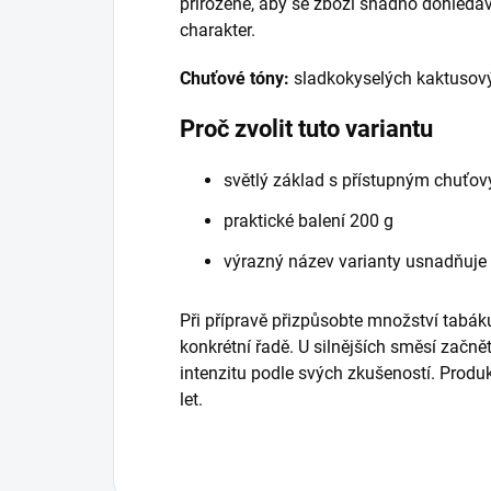
přirozeně, aby se zboží snadno dohledáv
charakter.
Chuťové tóny:
sladkokyselých kaktusový
Proč zvolit tuto variantu
světlý základ s přístupným chuťo
praktické balení 200 g
výrazný název varianty usnadňuje
Při přípravě přizpůsobte množství tabáku
konkrétní řadě. U silnějších směsí začně
intenzitu podle svých zkušeností. Prod
let.