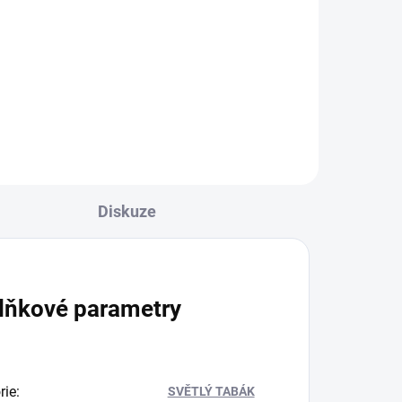
6mm (1 kus)
10 Kč
Do košíku
Diskuze
lňkové parametry
rie
:
SVĚTLÝ TABÁK