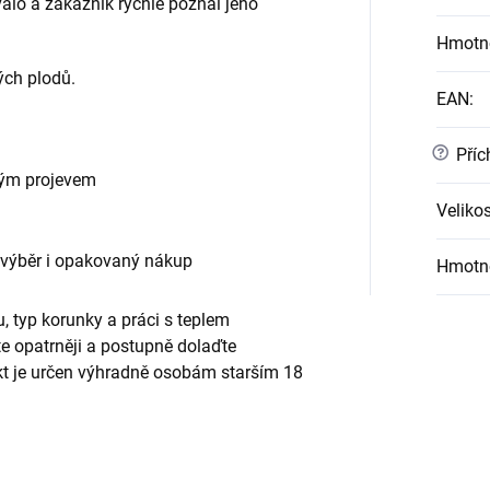
alo a zákazník rychle poznal jeho
Hmotn
ch plodů.
EAN
:
?
Příc
vým projevem
Velikos
 výběr i opakovaný nákup
Hmotn
, typ korunky a práci s teplem
te opatrněji a postupně dolaďte
ukt je určen výhradně osobám starším 18